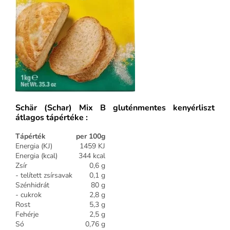
Schär (Schar) Mix B gluténmentes kenyérliszt
átlagos tápértéke :
Tápérték
per 100g
Energia (KJ)
1459
KJ
Energia (kcal)
344 kcal
Zsír
0,6 g
- telített zsírsavak
0,1 g
Szénhidrát
80 g
- cukrok
2,8 g
Rost
5,3 g
Fehérje
2,5 g
Só
0,76 g