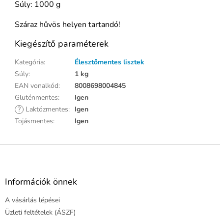
Súly: 1000 g
Száraz hűvös helyen tartandó!
Kiegészítő paraméterek
Kategória
:
Élesztőmentes lisztek
Súly
:
1 kg
EAN vonalkód
:
8008698004845
Gluténmentes
:
Igen
?
Laktózmentes
:
Igen
Tojásmentes
:
Igen
L
á
b
l
Információk önnek
é
A vásárlás lépései
c
Üzleti feltételek (ÁSZF)