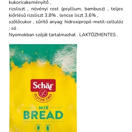
kukoricakeményítő ,
rizsliszt , növényi rost (psyllium, bambusz) , teljes
kiőrlésű rizsliszt 3,8% , lencse liszt 3,6% ,
szőlőcukor , sűrítő anyag: hidroxipropil-metil-cellulóz
; só .
Nyomokban szóját tartalmazhat . LAKTÓZMENTES .