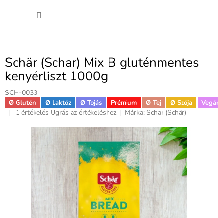
Ugrás
KOSÁ
a
fő
tartalomhoz
Schär (Schar) Mix B gluténmentes
kenyérliszt 1000g
SCH-0033
Ø Glutén
Ø Laktóz
Ø Tojás
Prémium
Ø Tej
Ø Szója
Vegá
A
1 értékelés
Ugrás az értékeléshez
Márka:
Schar (Schär)
termék
átlagos
értékelése
5-
ből
5,0
csillag.