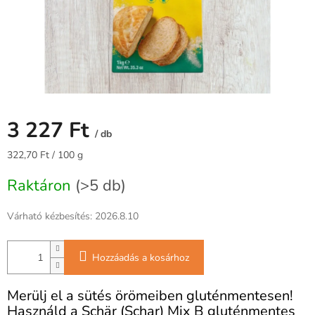
3 227 Ft
/ db
Egységár:
322,70 Ft / 100 g
Raktáron
(>5 db)
Várható kézbesítés:
2026.8.10
Hozzáadás a kosárhoz
Merülj el a sütés örömeiben gluténmentesen!
Használd a Schär (Schar) Mix B gluténmentes