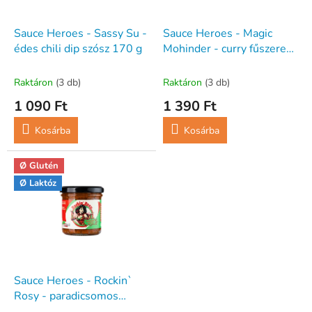
e
e
k
z
l
Sauce Heroes - Sassy Su -
Sauce Heroes - Magic
é
i
édes chili dip szósz 170 g
Mohinder - curry fűszeres
s
s
pác 140 g
e
t
Raktáron
(3 db)
Raktáron
(3 db)
á
1 090 Ft
1 390 Ft
j
a
Kosárba
Kosárba
Ø Glutén
Ø Laktóz
Sauce Heroes - Rockin`
Rosy - paradicsomos
pesto pác 140 g