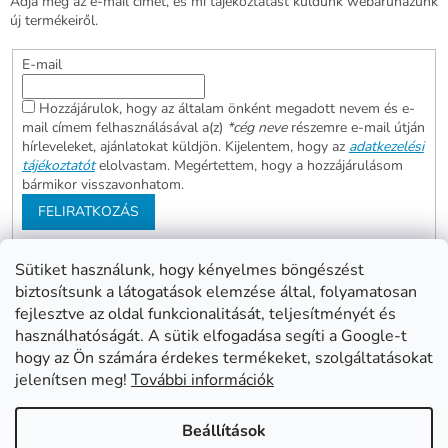
Adja meg az e-mail címét, és mi tájékoztatást küldünk webáruházunk
új termékeiről.
E-mail
Hozzájárulok, hogy az általam önként megadott nevem és e-
mail címem felhasználásával a(z)
*cég neve
részemre e-mail útján
hírleveleket, ajánlatokat küldjön. Kijelentem, hogy az
adatkezelési
tájékoztatót
elolvastam. Megértettem, hogy a hozzájárulásom
bármikor visszavonhatom.
FELIRATKOZÁS
Sütiket használunk, hogy kényelmes böngészést
biztosítsunk a látogatások elemzése által, folyamatosan
Abonett
Mester Család
fejlesztve az oldal funkcionalitását, teljesítményét és
Civita
használhatóságát. A sütik elfogadása segíti a Google-t
hogy az Ön számára érdekes termékeket, szolgáltatásokat
jelenítsen meg!
További információk
Shoptet készítette
Beállítások