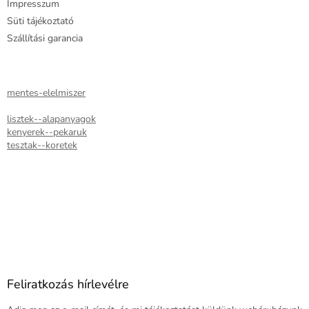
Impresszum
e
Süti tájékoztató
m
e
Szállítási garancia
i
mentes-elelmiszer
lisztek--alapanyagok
kenyerek--pekaruk
tesztak--koretek
Feliratkozás hírlevélre