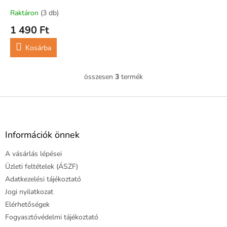
Raktáron
(3 db)
1 490 Ft
Kosárba
összesen
3
termék
L
i
s
L
t
á
a
b
i
l
Információk önnek
r
é
á
A vásárlás lépései
c
n
y
Üzleti feltételek (ÁSZF)
í
Adatkezelési tájékoztató
t
Jogi nyilatkozat
á
Elérhetőségek
s
e
Fogyasztóvédelmi tájékoztató
l