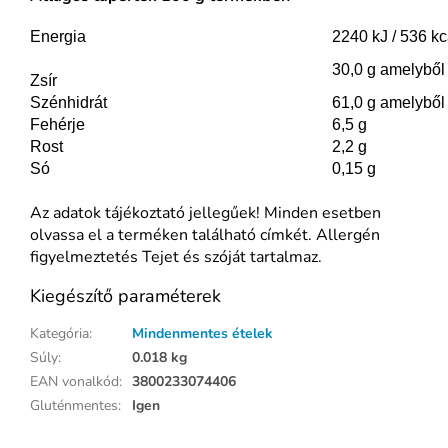
Energia
2240 kJ / 536 kc
30,0 g amelyből t
Zsír
Szénhidrát
61,0 g amelyből
Fehérje
6,5 g
Rost
2,2 g
Só
0,15 g
Az adatok tájékoztató jellegűek! Minden esetben
olvassa el a terméken található címkét. Allergén
figyelmeztetés Tejet és szóját tartalmaz.
Kiegészítő paraméterek
Kategória
:
Mindenmentes ételek
Súly
:
0.018 kg
EAN vonalkód
:
3800233074406
Gluténmentes
:
Igen