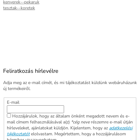
kenyerek--pekaruk
tesztak--koretek
Feliratkozás hírlevélre
Adja meg az e-mail címét, és mi tájékoztatást küldünk webáruházunk
új termékeiről.
E-mail
Hozzájárulok, hogy az általam önként megadott nevem és e-
mail címem felhasználásával a(z)
*cég neve
részemre e-mail útján
hírleveleket, ajánlatokat küldjön. Kijelentem, hogy az
adatkezelési
tájékoztatót
elolvastam. Megértettem, hogy a hozzájárulásom
bármikor visszavonhatom.