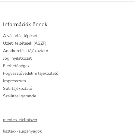
L
á
b
l
Információk önnek
é
A vásárlás lépései
c
Üzleti feltételek (ÁSZF)
Adatkezelési tájékoztató
Jogi nyilatkozat
Elérhetőségek
Fogyasztóvédelmi tájékoztató
Impresszum
Süti tájékoztató
Szállítási garancia
mentes-elelmiszer
lisztek--alapanyagok