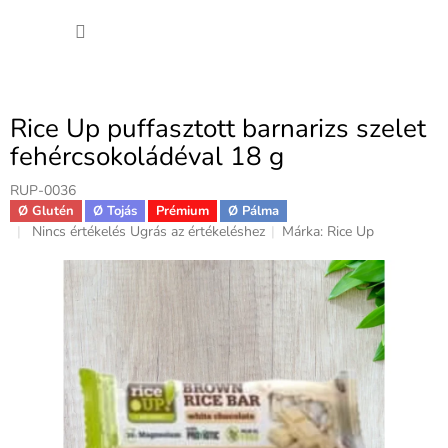
Ugrás
KOSÁ
a
fő
tartalomhoz
Rice Up puffasztott barnarizs szelet
fehércsokoládéval 18 g
RUP-0036
Ø Glutén
Ø Tojás
Prémium
Ø Pálma
A
Nincs értékelés
Ugrás az értékeléshez
Márka:
Rice Up
termék
átlagos
értékelése
5-
ből
0,0
csillag.