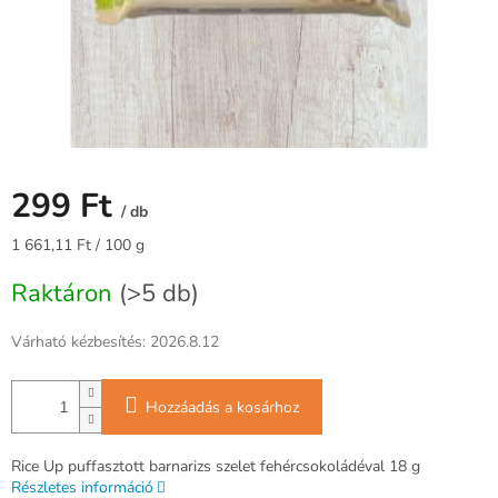
299 Ft
/ db
Egységár:
1 661,11 Ft / 100 g
Raktáron
(>5 db)
Várható kézbesítés:
2026.8.12
Hozzáadás a kosárhoz
Rice Up puffasztott barnarizs szelet fehércsokoládéval 18 g
Részletes információ