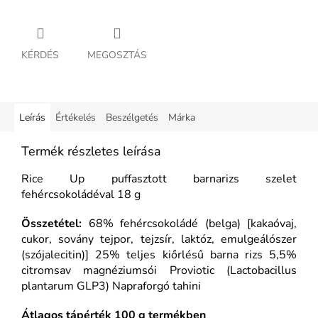
KÉRDÉS
MEGOSZTÁS
Leírás
Értékelés
Beszélgetés
Márka
Termék részletes leírása
Rice Up puffasztott barnarizs szelet
fehércsokoládéval 18 g
Összetétel:
68% fehércsokoládé (belga) [kakaóvaj,
cukor, sovány tejpor, tejzsír, laktóz, emulgeálószer
(szójalecitin)] 25% teljes kiőrlésű barna rizs 5,5%
citromsav magnéziumsói Proviotic (Lactobacillus
plantarum GLP3) Napraforgó tahini
Átlagos tápérték 100 g termékben