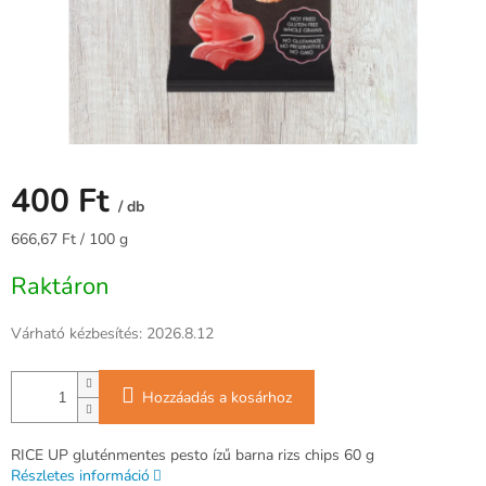
400 Ft
/ db
Egységár:
666,67 Ft / 100 g
Raktáron
Várható kézbesítés:
2026.8.12
Hozzáadás a kosárhoz
RICE UP gluténmentes pesto ízű barna rizs chips 60 g
Részletes információ