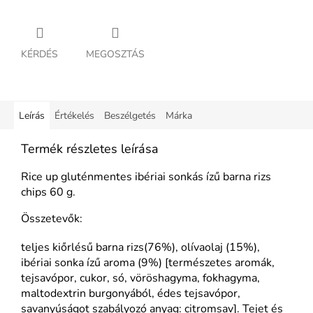
KÉRDÉS
MEGOSZTÁS
Leírás
Értékelés
Beszélgetés
Márka
Termék részletes leírása
Rice up gluténmentes ibériai sonkás ízű barna rizs
chips 60 g.
Összetevők:
teljes kiőrlésű barna rizs(76%), olívaolaj (15%),
ibériai sonka ízű aroma (9%) [természetes aromák,
tejsavópor, cukor, só, vöröshagyma, fokhagyma,
maltodextrin burgonyából, édes tejsavópor,
savanyúságot szabályozó anyag: citromsav]. Tejet és