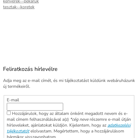
kenyerek--pekaruk
tesztak--koretek
Feliratkozás hírlevélre
Adja meg az e-mail címét, és mi tájékoztatást küldünk webáruházunk
új termékeiről.
E-mail
Hozzájárulok, hogy az általam önként megadott nevem és e-
mail címem felhasználásával a(z)
*cég neve
részemre e-mail útján
hírleveleket, ajánlatokat küldjön. Kijelentem, hogy az
adatkezelési
tájékoztatót
elolvastam. Megértettem, hogy a hozzájárulásom
bármikor visszavonhatom.