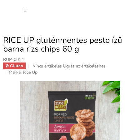
Ugrás
KOSÁ
a
fő
tartalomhoz
RICE UP gluténmentes pesto ízű
barna rizs chips 60 g
RUP-0014
A
Nincs értékelés
Ugrás az értékeléshez
Ø Glutén
termék
Márka:
Rice Up
átlagos
értékelése
5-
ből
0,0
csillag.