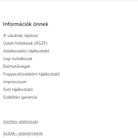
L
á
b
l
Információk önnek
é
A vásárlás lépései
c
Üzleti feltételek (ÁSZF)
Adatkezelési tájékoztató
Jogi nyilatkozat
Elérhetőségek
Fogyasztóvédelmi tájékoztató
Impresszum
Süti tájékoztató
Szállítási garancia
mentes-elelmiszer
lisztek--alapanyagok