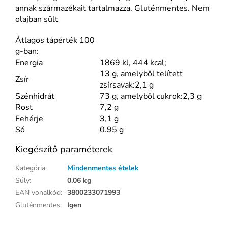
annak származékait tartalmazza. Gluténmentes. Nem
olajban sült
Átlagos tápérték 100
g-ban:
Energia
1869 kJ, 444 kcal;
13 g, amelyből telített
Zsír
zsírsavak:2,1 g
Szénhidrát
73 g, amelyből cukrok:2,3 g
Rost
7,2 g
Fehérje
3,1 g
Só
0.95 g
Kiegészítő paraméterek
Kategória
:
Mindenmentes ételek
Súly
:
0.06 kg
EAN vonalkód
:
3800233071993
Gluténmentes
:
Igen