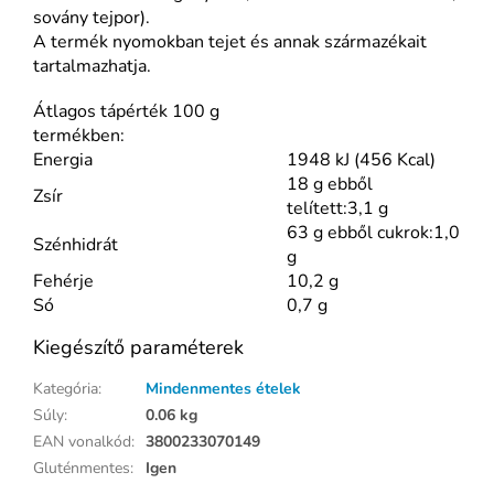
sovány tejpor).
A termék nyomokban tejet és annak származékait
tartalmazhatja.
Átlagos tápérték 100 g
termékben:
Energia
1948 kJ (456 Kcal)
18 g ebből
Zsír
telített:3,1 g
63 g ebből cukrok:1,0
Szénhidrát
g
Fehérje
10,2 g
Só
0,7 g
Kiegészítő paraméterek
Kategória
:
Mindenmentes ételek
Súly
:
0.06 kg
EAN vonalkód
:
3800233070149
Gluténmentes
:
Igen