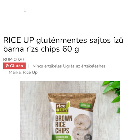
Ugrás
KOSÁ
a
fő
tartalomhoz
RICE UP gluténmentes sajtos ízű
barna rizs chips 60 g
RUP-0020
A
Nincs értékelés
Ugrás az értékeléshez
Ø Glutén
termék
Márka:
Rice Up
átlagos
értékelése
5-
ből
0,0
csillag.