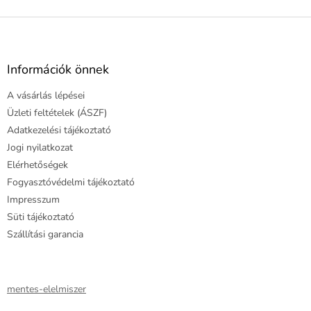
L
á
b
l
Információk önnek
é
A vásárlás lépései
c
Üzleti feltételek (ÁSZF)
Adatkezelési tájékoztató
Jogi nyilatkozat
Elérhetőségek
Fogyasztóvédelmi tájékoztató
Impresszum
Süti tájékoztató
Szállítási garancia
mentes-elelmiszer