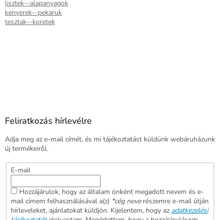
lisztek--alapanyagok
kenyerek--pekaruk
tesztak--koretek
Feliratkozás hírlevélre
Adja meg az e-mail címét, és mi tájékoztatást küldünk webáruházunk
új termékeiről.
E-mail
Hozzájárulok, hogy az általam önként megadott nevem és e-
mail címem felhasználásával a(z)
*cég neve
részemre e-mail útján
hírleveleket, ajánlatokat küldjön. Kijelentem, hogy az
adatkezelési
tájékoztatót
elolvastam. Megértettem, hogy a hozzájárulásom