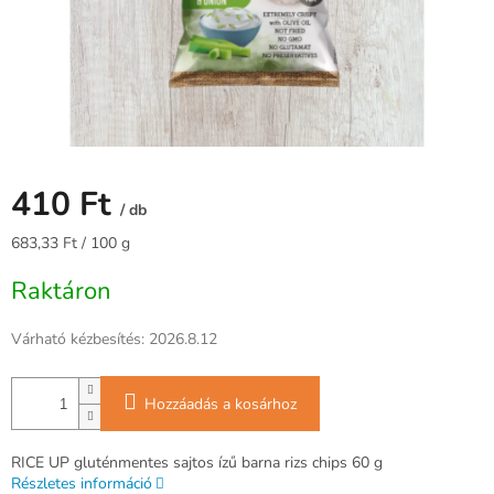
410 Ft
/ db
Egységár:
683,33 Ft / 100 g
Raktáron
Várható kézbesítés:
2026.8.12
Hozzáadás a kosárhoz
RICE UP gluténmentes sajtos ízű barna rizs chips 60 g
Részletes információ