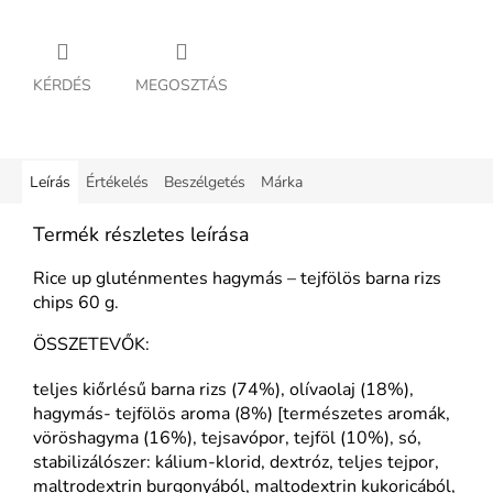
KÉRDÉS
MEGOSZTÁS
Leírás
Értékelés
Beszélgetés
Márka
Termék részletes leírása
Rice up gluténmentes hagymás – tejfölös barna rizs
chips 60 g.
ÖSSZETEVŐK:
teljes kiőrlésű barna rizs (74%), olívaolaj (18%),
hagymás- tejfölös aroma (8%) [természetes aromák,
vöröshagyma (16%), tejsavópor, tejföl (10%), só,
stabilizálószer: kálium-klorid, dextróz, teljes tejpor,
maltrodextrin burgonyából, maltodextrin kukoricából,