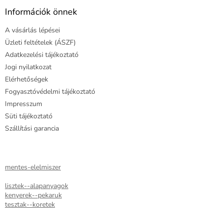
b
l
Információk önnek
é
A vásárlás lépései
c
Üzleti feltételek (ÁSZF)
Adatkezelési tájékoztató
Jogi nyilatkozat
Elérhetőségek
Fogyasztóvédelmi tájékoztató
Impresszum
Süti tájékoztató
Szállítási garancia
mentes-elelmiszer
lisztek--alapanyagok
kenyerek--pekaruk
tesztak--koretek