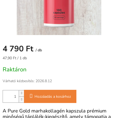
4 790 Ft
/ db
Egységár:
47,90 Ft / 1 db
Raktáron
Várható kézbesítés:
2026.8.12
Hozzáadás a kosárhoz
A Pure Gold marhakollagén kapszula prémium
minőségű táplálék-kiegészítő, amely támogatja a