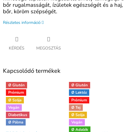
bőr rugalmasságát, ízületek egészségét és a haj,
bőr, köröm szépségét.
Részletes információ
KÉRDÉS
MEGOSZTÁS
Kapcsolódó termékek
Ø Glutén
Ø Glutén
Prémium
Ø Laktóz
Ø Szója
Prémium
Vegán
Ø Tej
Diabetikus
Ø Szója
Ø Pálma
Vegán
Ø Adalék