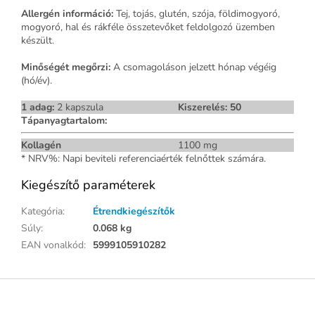
Allergén információ:
Tej, tojás, glutén, szója, földimogyoró,
mogyoró, hal és rákféle összetevőket feldolgozó üzemben
készült.
Minőségét megőrzi:
A csomagoláson jelzett hónap végéig
(hó/év).
1 adag:
2 kapszula
Kiszerelés: 50
Tápanyagtartalom:
Kollagén
1100 mg
* NRV%: Napi beviteli referenciaérték felnőttek számára.
Kiegészítő paraméterek
Kategória
:
Étrendkiegészítők
Súly
:
0.068 kg
EAN vonalkód
:
5999105910282
L
á