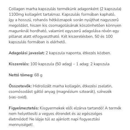
Collagen marha kapszulás termékünk adagonként (2 kapszula)
1100mg kollagént tartalmaz. Kapszulás formában kapható,
így a hosszú, rohanós hétköznapok során nyújthat nagyszerű
megoldást, hiszen kis csomagolásának köszönhetően könnyen
magunknál hordható, valamint egyszerű adagolása révén egy
pillanat alatt elfogyasztható. Két kiszerelésben, 50 és 100
kapszulás formában is elérhető.
Adagolási javaslat:
2 kapszula naponta, étkezés közben.
Kiszerelés:
100 kapszula (50 adag) - 1 adag: 2 kapszula
Nettó tömeg:
68 g
Összetevők:
Hidrolizált marha kollagén, étkezési zselatin,
csomósodást gátló anyag (magnézium sztearát), színezék
(vas-oxid).
Figyelmeztetés:
Kisgyermekek elől elzárva tartandó! A termék
nem helyettesíti a vegyes étrendet és az egészséges
életmódot! Ne lépje túl az ajánlott napi fogyasztási
mennyiséget!.