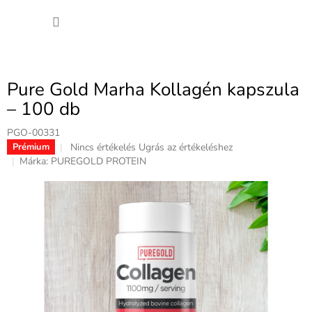
Ugrás
KOSÁ
a
fő
tartalomhoz
Pure Gold Marha Kollagén kapszula
– 100 db
PGO-00331
A
Nincs értékelés
Ugrás az értékeléshez
Prémium
termék
Márka:
PUREGOLD PROTEIN
átlagos
értékelése
5-
ből
0,0
csillag.