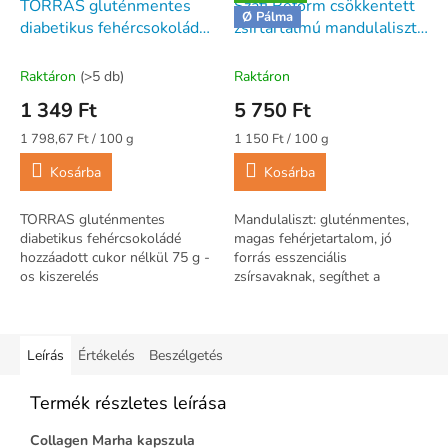
TORRAS gluténmentes
Szafi Reform csökkentett
Ø Pálma
diabetikus fehércsokoládé
zsírtartalmú mandulaliszt
hozzáadott cukor nélkül 75
500 g - gluténmentes
g
Raktáron
(>5 db)
Raktáron
1 349 Ft
5 750 Ft
Egységár:
Egységár:
1 798,67 Ft / 100 g
1 150 Ft / 100 g
Kosárba
Kosárba
TORRAS gluténmentes
Mandulaliszt: gluténmentes,
diabetikus fehércsokoládé
magas fehérjetartalom, jó
hozzáadott cukor nélkül 75 g -
forrás esszenciális
os kiszerelés
zsírsavaknak, segíthet a
vércukorszint stabilizálásában,
finom textúra és íz.
Legfontosabb ásványi...
Leírás
Értékelés
Beszélgetés
Termék részletes leírása
Collagen Marha kapszula