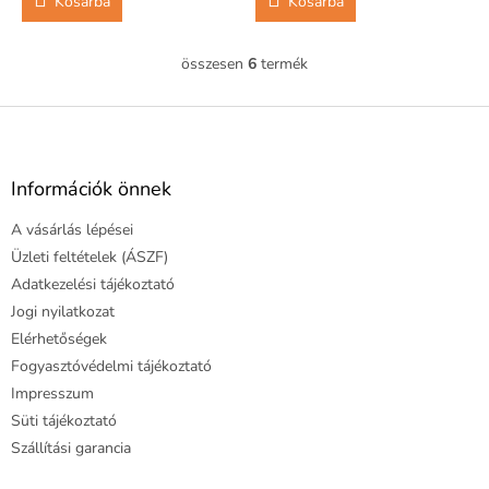
Kosárba
Kosárba
összesen
6
termék
L
i
s
L
t
á
a
b
i
l
Információk önnek
r
é
á
A vásárlás lépései
c
n
y
Üzleti feltételek (ÁSZF)
í
Adatkezelési tájékoztató
t
Jogi nyilatkozat
á
Elérhetőségek
s
e
Fogyasztóvédelmi tájékoztató
l
Impresszum
e
Süti tájékoztató
m
e
Szállítási garancia
i