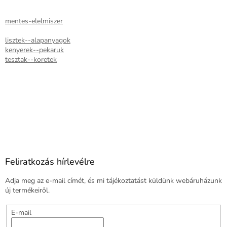
mentes-elelmiszer
lisztek--alapanyagok
kenyerek--pekaruk
tesztak--koretek
Feliratkozás hírlevélre
Adja meg az e-mail címét, és mi tájékoztatást küldünk webáruházunk
új termékeiről.
E-mail