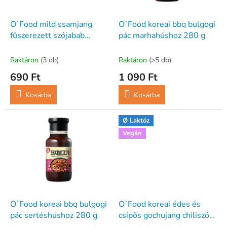
e
e
k
z
l
O`Food mild ssamjang
O`Food koreai bbq bulgogi
é
i
fűszerezett szójabab
pác marhahúshoz 280 g
s
s
paszta 170 g
e
t
Raktáron
(3 db)
Raktáron
(>5 db)
á
690 Ft
1 090 Ft
j
a
Kosárba
Kosárba
Ø Laktóz
Vegán
O`Food koreai bbq bulgogi
O`Food koreai édes és
pác sertéshúshoz 280 g
csípős gochujang chiliszósz
300 g