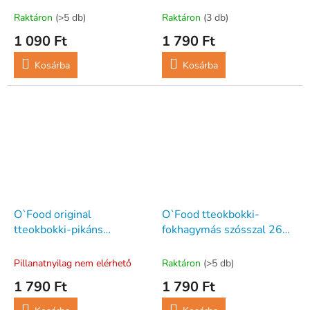
Raktáron
(>5 db)
Raktáron
(3 db)
1 090 Ft
1 790 Ft
Kosárba
Kosárba
O`Food original
O`Food tteokbokki-
tteokbokki-pikáns
fokhagymás szósszal 260
gochujang szósszal 260 g
g
Pillanatnyilag nem elérhető
Raktáron
(>5 db)
1 790 Ft
1 790 Ft