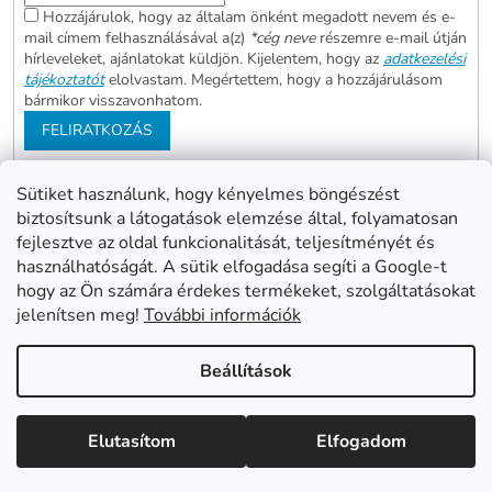
Hozzájárulok, hogy az általam önként megadott nevem és e-
mail címem felhasználásával a(z)
*cég neve
részemre e-mail útján
hírleveleket, ajánlatokat küldjön. Kijelentem, hogy az
adatkezelési
tájékoztatót
elolvastam. Megértettem, hogy a hozzájárulásom
bármikor visszavonhatom.
FELIRATKOZÁS
Sütiket használunk, hogy kényelmes böngészést
biztosítsunk a látogatások elemzése által, folyamatosan
Abonett
Mester Család
fejlesztve az oldal funkcionalitását, teljesítményét és
Civita
használhatóságát. A sütik elfogadása segíti a Google-t
hogy az Ön számára érdekes termékeket, szolgáltatásokat
jelenítsen meg!
További információk
Shoptet készítette
Beállítások
Copyright 2026
www.mentes24.hu webshop
. Minden jog
Elutasítom
Elfogadom
fenntartva.
Süti beállítások szerkesztése