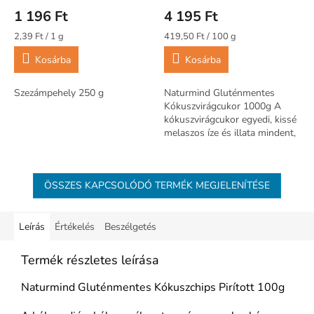
1 196 Ft
4 195 Ft
Egységár:
Egységár:
2,39 Ft / 1 g
419,50 Ft / 100 g
Kosárba
Kosárba
Szezámpehely 250 g
Naturmind Gluténmentes
Kókuszvirágcukor 1000g A
kókuszvirágcukor egyedi, kissé
melaszos íze és illata mindent,
még a leghétköznapibb teát is
különlegesen élvezetessé
teszi....
ÖSSZES KAPCSOLÓDÓ TERMÉK MEGJELENÍTÉSE
Leírás
Értékelés
Beszélgetés
Termék részletes leírása
Naturmind Gluténmentes Kókuszchips Pirított 100g