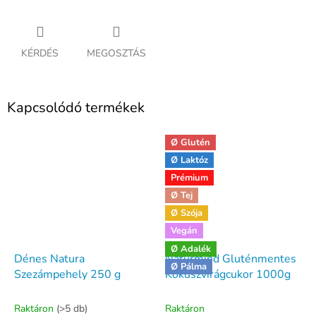
KÉRDÉS
MEGOSZTÁS
Kapcsolódó termékek
Ø Glutén
Ø Laktóz
Prémium
Ø Tej
Ø Szója
Vegán
Ø Adalék
Dénes Natura
Naturmind Gluténmentes
Ø Pálma
Szezámpehely 250 g
Kókuszvirágcukor 1000g
Raktáron
(>5 db)
Raktáron