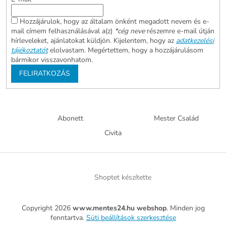
Hozzájárulok, hogy az általam önként megadott nevem és e-
mail címem felhasználásával a(z)
*cég neve
részemre e-mail útján
hírleveleket, ajánlatokat küldjön. Kijelentem, hogy az
adatkezelési
tájékoztatót
elolvastam. Megértettem, hogy a hozzájárulásom
bármikor visszavonhatom.
FELIRATKOZÁS
Abonett
Mester Család
Civita
Shoptet készítette
Copyright 2026
www.mentes24.hu webshop
. Minden jog
fenntartva.
Süti beállítások szerkesztése