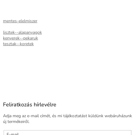
mentes-elelmiszer
lisztek--alapanyagok
kenyerek--pekaruk
tesztak--koretek
Feliratkozás hírlevélre
Adja meg az e-mail címét, és mi tájékoztatást küldünk webáruházunk
új termékeiről.
E-mail