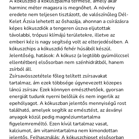
A kókuszdió a kókuszpálma termése, amely akár
harminc méter magasra is megnőhet. A növény
eredete nem teljesen tisztázott, de valószínűleg Dél-
Kelet Ázsia lehetett az őshazája, ahonnan a csírázásra
képes kókuszdiók a tengeren úszva eljutottak
távolabbi, trópusi klímájú területekre, illetve az
emberi kéz is nagy segítség volt az elterjedésében. A
kókuszchips a kókuszdió fehér húsából készül.
Jelentőség, hatások: A kókusz (a legtöbb gyümölccsel
ellentétben) elsősorban nem szénhidrátból, hanem
zsírból áll.
Zsírsavösszetétele főleg telített zsírsavakat
tartalmaz, ám ezek többsége úgynevezett közepes
láncú zsírsav. Ezek könnyen emészthetőek, gyorsan
energiát tudunk nyerni belőlük és nem ingerlik az
epehólyagot. A kókuszban jelentős mennyiségű rost
található, amelyek segítik az emésztést, az ásványi
anyagok közül pedig magnéziumtartalma
figyelemreméltó. Ezen kívül tartalmaz vasat,
kalciumot, ám vitamintartalma nem kimondottan
jelentős. Felhasználás: A kókuszchipset elsősorban