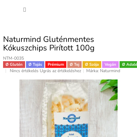
Ugrás
KOSÁ
a
fő
tartalomhoz
Naturmind Gluténmentes
Kókuszchips Pirított 100g
NTM-0035
Ø Glutén
Ø Tojás
Prémium
Ø Tej
Ø Szója
Vegán
Ø Adal
A
Nincs értékelés
Ugrás az értékeléshez
Márka:
Naturmind
termék
átlagos
értékelése
5-
ből
0,0
csillag.