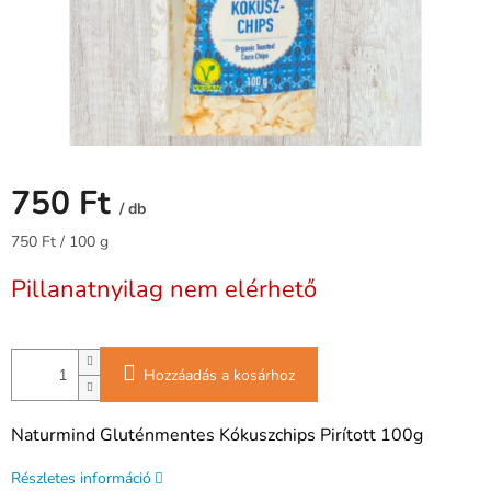
750 Ft
/ db
Egységár:
750 Ft / 100 g
Pillanatnyilag nem elérhető
Hozzáadás a kosárhoz
Naturmind Gluténmentes Kókuszchips Pirított 100g
Részletes információ