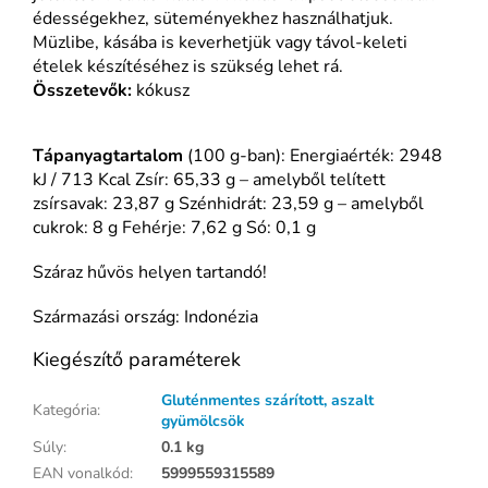
édességekhez, süteményekhez használhatjuk.
Müzlibe, kásába is keverhetjük vagy távol-keleti
ételek készítéséhez is szükség lehet rá.
Összetevők:
kókusz
Tápanyagtartalom
(100 g-ban): Energiaérték: 2948
kJ / 713 Kcal Zsír: 65,33 g – amelyből telített
zsírsavak: 23,87 g Szénhidrát: 23,59 g – amelyből
cukrok: 8 g Fehérje: 7,62 g Só: 0,1 g
Száraz hűvös helyen tartandó!
Származási ország: Indonézia
Kiegészítő paraméterek
Gluténmentes szárított, aszalt
Kategória
:
gyümölcsök
Súly
:
0.1 kg
EAN vonalkód
:
5999559315589