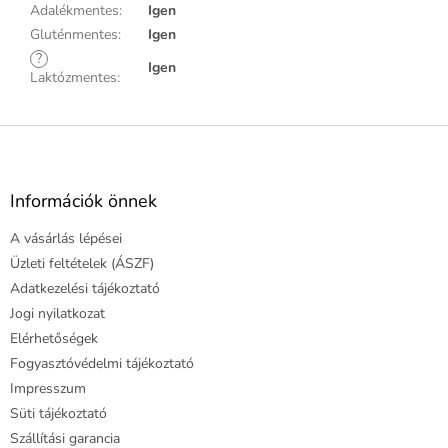
Adalékmentes
:
Igen
Gluténmentes
:
Igen
?
Igen
Laktózmentes
:
L
á
b
l
Információk önnek
é
A vásárlás lépései
c
Üzleti feltételek (ÁSZF)
Adatkezelési tájékoztató
Jogi nyilatkozat
Elérhetőségek
Fogyasztóvédelmi tájékoztató
Impresszum
Süti tájékoztató
Szállítási garancia