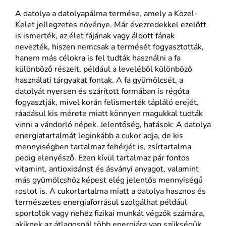
A datolya a datolyapálma termése, amely a Közel-
Kelet jellegzetes növénye. Már évezredekkel ezelőtt
is ismerték, az élet fájának vagy áldott fának
nevezték, hiszen nemcsak a termését fogyasztották,
hanem más célokra is fel tudták használni a fa
különböző részeit, például a leveléből különböző
használati tárgyakat fontak. A fa gyümölcsét, a
datolyát nyersen és szárított formában is régóta
fogyasztják, mivel korán felismerték tápláló erejét,
ráadásul kis mérete miatt könnyen magukkal tudták
vinni a vándorló népek. Jelentőség, hatások: A datolya
energiatartalmát leginkább a cukor adja, de kis
mennyiségben tartalmaz fehérjét is, zsírtartalma
pedig elenyésző. Ezen kívül tartalmaz pár fontos
vitamint, antioxidánst és ásványi anyagot, valamint
más gyümölcshöz képest elég jelentős mennyiségű
rostot is. A cukortartalma miatt a datolya hasznos és
természetes energiaforrásul szolgálhat például
sportolók vagy nehéz fizikai munkát végzők számára,
akiknek az átlagosnál több energiára van szükségük.