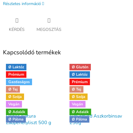
Részletes információ
KÉRDÉS
MEGOSZTÁS
Kapcsolódó termékek
Ø Laktóz
Ø Glutén
Prémium
Ø Laktóz
Gazdaságos
Prémium
Ø Tej
Ø Tej
Ø Szója
Ø Szója
Vegán
Vegán
Ø Adalék
Ø Adalék
Dénes Natura
Naturmind Aszkorbinsav
Ø Pálma
Ø Pálma
Zabpehelyliszt 500 g
250g