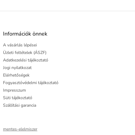
L
á
b
l
Információk önnek
é
A vásárlás lépései
c
Üzleti feltételek (ÁSZF)
Adatkezelési tájékoztató
Jogi nyilatkozat
Elérhetőségek
Fogyasztóvédelmi tájékoztató
Impresszum
Süti tájékoztató
Szállítási garancia
mentes-elelmiszer