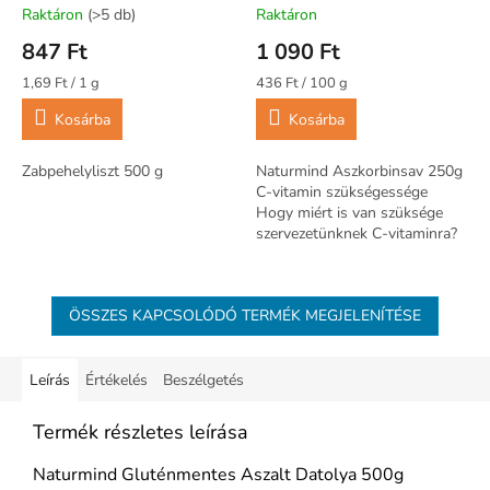
Raktáron
(>5 db)
Raktáron
847 Ft
1 090 Ft
Egységár:
Egységár:
1,69 Ft / 1 g
436 Ft / 100 g
Kosárba
Kosárba
Zabpehelyliszt 500 g
Naturmind Aszkorbinsav 250g
C-vitamin szükségessége
Hogy miért is van szüksége
szervezetünknek C-vitaminra?
Többek között ez a vitamin
járul hozzá immunrendszerünk
normál...
ÖSSZES KAPCSOLÓDÓ TERMÉK MEGJELENÍTÉSE
Leírás
Értékelés
Beszélgetés
Termék részletes leírása
Naturmind Gluténmentes Aszalt Datolya 500g