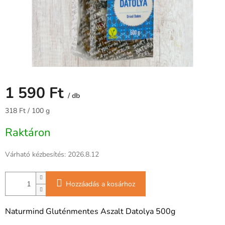
1 590 Ft
/ db
Egységár:
318 Ft / 100 g
Raktáron
Várható kézbesítés:
2026.8.12
Hozzáadás a kosárhoz
Naturmind Gluténmentes Aszalt Datolya 500g