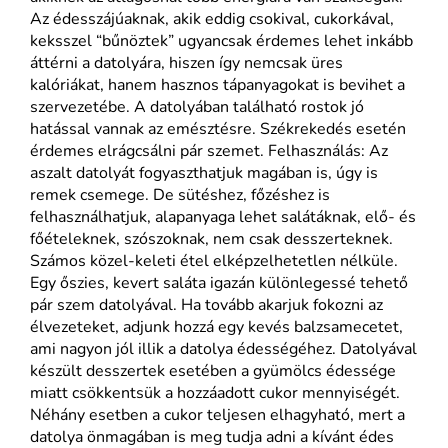
Az édesszájúaknak, akik eddig csokival, cukorkával,
keksszel “bűnöztek” ugyancsak érdemes lehet inkább
áttérni a datolyára, hiszen így nemcsak üres
kalóriákat, hanem hasznos tápanyagokat is bevihet a
szervezetébe. A datolyában található rostok jó
hatással vannak az emésztésre. Székrekedés esetén
érdemes elrágcsálni pár szemet. Felhasználás: Az
aszalt datolyát fogyaszthatjuk magában is, úgy is
remek csemege. De sütéshez, főzéshez is
felhasználhatjuk, alapanyaga lehet salátáknak, elő- és
főételeknek, szószoknak, nem csak desszerteknek.
Számos közel-keleti étel elképzelhetetlen nélküle.
Egy őszies, kevert saláta igazán különlegessé tehető
pár szem datolyával. Ha tovább akarjuk fokozni az
élvezeteket, adjunk hozzá egy kevés balzsamecetet,
ami nagyon jól illik a datolya édességéhez. Datolyával
készült desszertek esetében a gyümölcs édessége
miatt csökkentsük a hozzáadott cukor mennyiségét.
Néhány esetben a cukor teljesen elhagyható, mert a
datolya önmagában is meg tudja adni a kívánt édes