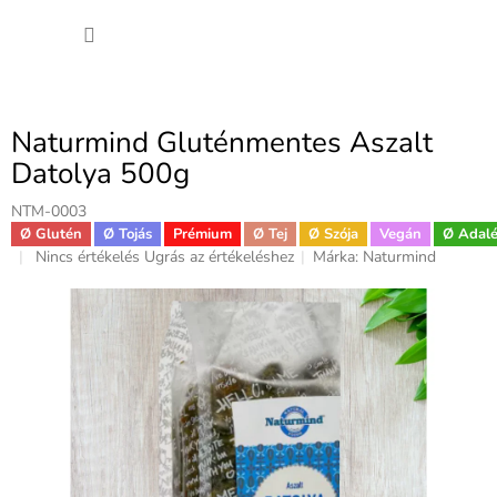
Ugrás
KOSÁ
a
fő
tartalomhoz
Naturmind Gluténmentes Aszalt
Datolya 500g
NTM-0003
Ø Glutén
Ø Tojás
Prémium
Ø Tej
Ø Szója
Vegán
Ø Adal
A
Nincs értékelés
Ugrás az értékeléshez
Márka:
Naturmind
termék
átlagos
értékelése
5-
ből
0,0
csillag.