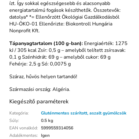
ízt. Így sokkal egészségesebb és alacsonyabb
energiatartalmú fogások készíthetők. Összetevők:
datolya* *= Ellenőrzött Ökológiai Gazdálkodásból
HU-ÖKO-01 Ellenőrizte: Biokontroll Hungária
Nonprofit Kft.
Tápanyagtartalom (100 g-ban):
Energiaérték: 1275
kJ / 305 kcal Zsír: 0,5 g – amelyből telített zsírsavak:
0,1 g Szénhidrát: 69 g – amelyből cukor: 69 g
Fehérje: 2,5 g Só: 0,0075 g
Száraz, hűvös helyen tartandó!
Származási ország: Algéria.
Kiegészítő paraméterek
Kategória
:
Gluténmentes szárított, aszalt gyümölcsök
Súly
:
0.5 kg
EAN vonalkód
:
5999559314056
Adalékmentes
:
Igen