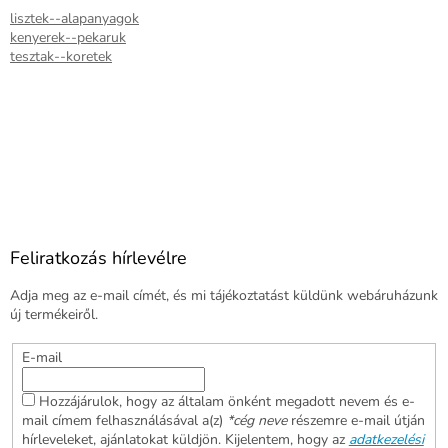
lisztek--alapanyagok
kenyerek--pekaruk
tesztak--koretek
Feliratkozás hírlevélre
Adja meg az e-mail címét, és mi tájékoztatást küldünk webáruházunk
új termékeiről.
E-mail
Hozzájárulok, hogy az általam önként megadott nevem és e-
mail címem felhasználásával a(z)
*cég neve
részemre e-mail útján
hírleveleket, ajánlatokat küldjön. Kijelentem, hogy az
adatkezelési