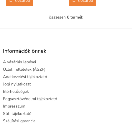
Kosárba
Kosárba
összesen
6
termék
L
i
s
L
t
á
a
b
i
l
Információk önnek
r
é
á
A vásárlás lépései
c
n
y
Üzleti feltételek (ÁSZF)
í
Adatkezelési tájékoztató
t
Jogi nyilatkozat
á
Elérhetőségek
s
e
Fogyasztóvédelmi tájékoztató
l
Impresszum
e
Süti tájékoztató
m
e
Szállítási garancia
i