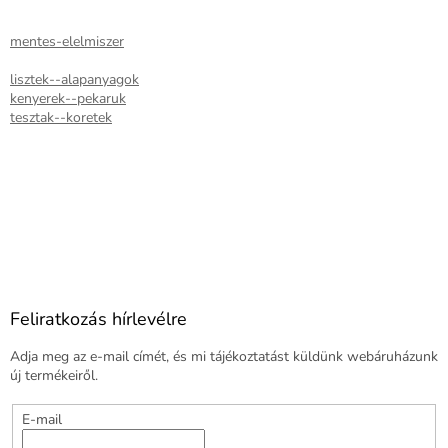
mentes-elelmiszer
lisztek--alapanyagok
kenyerek--pekaruk
tesztak--koretek
Feliratkozás hírlevélre
Adja meg az e-mail címét, és mi tájékoztatást küldünk webáruházunk
új termékeiről.
E-mail