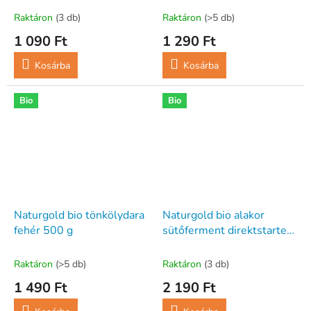
Raktáron
(3 db)
Raktáron
(>5 db)
1 090 Ft
1 290 Ft
Kosárba
Kosárba
Bio
Bio
Naturgold bio tönkölydara
Naturgold bio alakor
fehér 500 g
sütőferment direktstarter
2x50g 100 g
Raktáron
(>5 db)
Raktáron
(3 db)
1 490 Ft
2 190 Ft