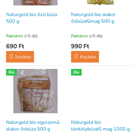
e
e
k
z
l
Naturgold bio őszi búza
Naturgold bio alakor
é
i
500 g
ősbúzafűmag 500 g
s
s
e
t
Raktáron
(>5 db)
Raktáron
(>5 db)
á
690 Ft
990 Ft
j
a
Kosárba
Kosárba
Bio
Bio
Naturgold bio egyszemű
Naturgold bio
alakor ősbúza 500 g
tönkölybúzafű mag 1000 g