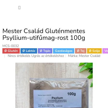
Ugrás
KOSÁ
a
fő
tartalomhoz
Mester Család Gluténmentes
Psyllium-utifűmag-rost 100g
MCS-0032
Ø Glutén
Ø Laktóz
Ø Tojás
Gazdaságos
Ø Tej
Ø Szója
V
A
Nincs értékelés
Ugrás az értékeléshez
Márka:
Mester Család
termék
átlagos
értékelése
5-
ből
0,0
csillag.