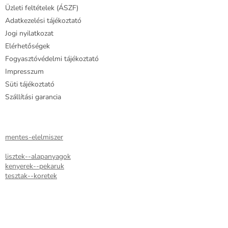
Üzleti feltételek (ÁSZF)
Adatkezelési tájékoztató
Jogi nyilatkozat
Elérhetőségek
Fogyasztóvédelmi tájékoztató
Impresszum
Süti tájékoztató
Szállítási garancia
mentes-elelmiszer
lisztek--alapanyagok
kenyerek--pekaruk
tesztak--koretek