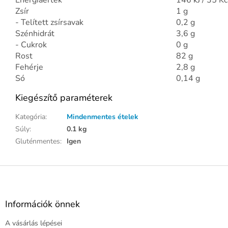
Energiaérték
146 kJ / 35 Kc
Zsír
1 g
- Telített zsírsavak
0,2 g
Szénhidrát
3,6 g
- Cukrok
0 g
Rost
82 g
Fehérje
2,8 g
Só
0,14 g
Kiegészítő paraméterek
Kategória
:
Mindenmentes ételek
Súly
:
0.1 kg
Gluténmentes
:
Igen
L
á
b
l
Információk önnek
é
A vásárlás lépései
c