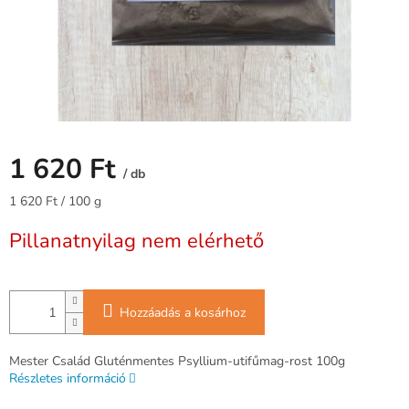
1 620 Ft
/ db
Egységár:
1 620 Ft / 100 g
Pillanatnyilag nem elérhető
Hozzáadás a kosárhoz
Mester Család Gluténmentes Psyllium-utifűmag-rost 100g
Részletes információ