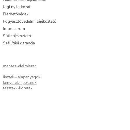
t
Jogi nyilatkozat
á
Elérhetőségek
s
e
Fogyasztóvédelmi tájékoztató
l
Impresszum
e
Süti tájékoztató
m
e
Szállítási garancia
i
mentes-elelmiszer
lisztek--alapanyagok
kenyerek--pekaruk
tesztak--koretek