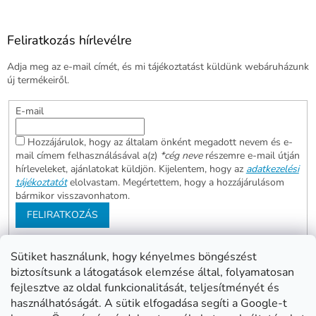
Feliratkozás hírlevélre
Adja meg az e-mail címét, és mi tájékoztatást küldünk webáruházunk
új termékeiről.
E-mail
Hozzájárulok, hogy az általam önként megadott nevem és e-
mail címem felhasználásával a(z)
*cég neve
részemre e-mail útján
hírleveleket, ajánlatokat küldjön. Kijelentem, hogy az
adatkezelési
tájékoztatót
elolvastam. Megértettem, hogy a hozzájárulásom
bármikor visszavonhatom.
FELIRATKOZÁS
Sütiket használunk, hogy kényelmes böngészést
biztosítsunk a látogatások elemzése által, folyamatosan
Abonett
Mester Család
fejlesztve az oldal funkcionalitását, teljesítményét és
Civita
használhatóságát. A sütik elfogadása segíti a Google-t