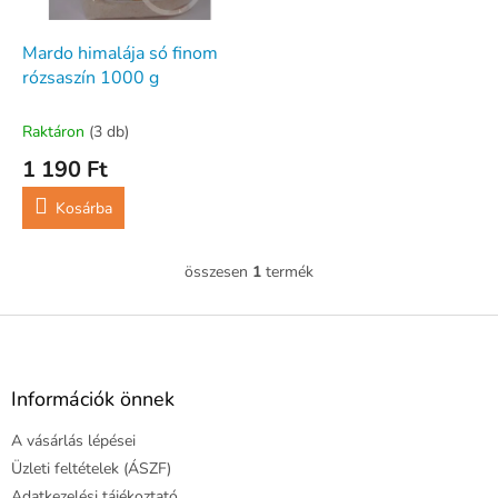
e
e
k
z
l
Mardo himalája só finom
é
i
rózsaszín 1000 g
s
s
e
t
Raktáron
(3 db)
á
1 190 Ft
j
a
Kosárba
összesen
1
termék
L
i
s
L
t
á
a
b
i
l
Információk önnek
r
é
á
A vásárlás lépései
c
n
y
Üzleti feltételek (ÁSZF)
í
Adatkezelési tájékoztató