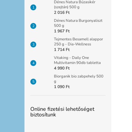
Dénes Natura Búzasikér
(szejtán) 500 g
2 016 Ft
Dénes Natura Burgonyaliszt
500 g
1 967 Ft
Tejmentes Besamell alappor
250 g - Dia-Wellness
1 714 Ft
Vitaking - Daily One
Multivitamin 90db tabletta
4 990 Ft
Biorganik bio zabpehely 500
g
1 090 Ft
Online fizetési lehetőséget
biztosítunk