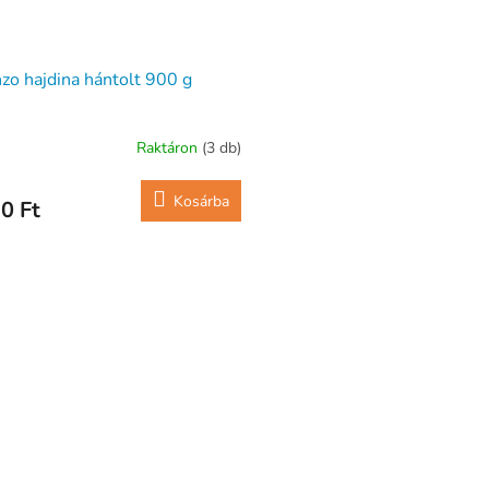
zo hajdina hántolt 900 g
Raktáron
(3 db)
Kosárba
0 Ft
L
i
s
t
a
i
r
á
n
y
í