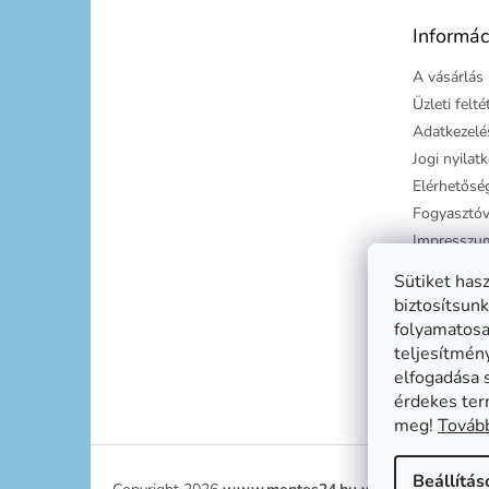
é
Informác
c
A vásárlás 
Üzleti felt
Adatkezelés
Jogi nyilat
Elérhetősé
Fogyasztóv
Impresszu
Süti tájéko
Sütiket has
Szállítási g
biztosítsunk
folyamatosan
teljesítmén
elfogadása 
érdekes ter
meg!
Tovább
Beállítás