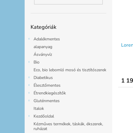
m
k
l
é
r
k
e
e
n
Kategóriák
k
d
Kategóriák
átugrása
l
e
i
z
Adalékmentes
Loren
s
é
alapanyag
t
s
Ásványvíz
á
e
Bio
j
Eco, bio lebomló mosó és tisztítószerek
a
Diabetikus
1 19
Élesztőmentes
Étrendkiegészítők
Gluténmentes
Italok
Kezdőoldal
Kézműves termékek, táskák, ékszerek,
ruházat