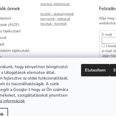
mentes-elelmiszer
iók önnek
Feliratk
lisztek--alapanyagok
lépései
Adja meg a
kenyerek--pekaruk
webáruházu
tesztak--koretek
ételek (ÁSZF)
i tájékoztató
E-mail
kozat
gek
Hozzá
édelmi tájékoztató
e-mail c
útján hír
m
adatkezel
ztató
hozzájár
ználunk, hogy kényelmes böngészést
Elutasítom
E
arancia
 a látogatások elemzése által,
FELI
 fejlesztve az oldal funkcionalitását,
yét és használhatóságát. A sütik
segíti a Google-t hogy az Ön számára
mékeket, szolgáltatásokat jelenítsen
Abonett
Mester Család
Civita
i információk
ok