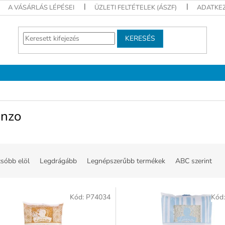
A VÁSÁRLÁS LÉPÉSEI
ÜZLETI FELTÉTELEK (ÁSZF)
ADATKEZ
KERESÉS
enzo
sóbb elöl
Legdrágább
Legnépszerűbb termékek
ABC szerint
Kód:
P74034
Kód