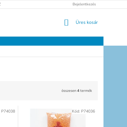
ELÉSI TÁJÉKOZTATÓ
JOGI NYILATKOZAT
Bejelentkezés
ELÉRHETŐSÉGEK
KOSÁR
Üres kosár
összesen
4
termék
:
P74038
Kód:
P74036