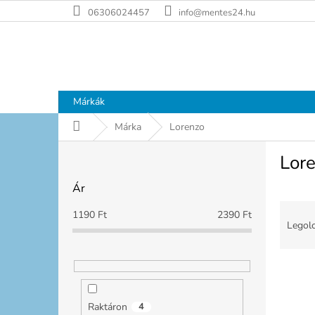
Ugrás
06306024457
info@mentes24.hu
a
fő
tartalomhoz
Márkák
Kezdőlap
Márka
Lorenzo
O
Lor
l
d
Ár
a
T
l
1190
Ft
2390
Ft
e
s
Legolc
r
ó
m
p
T
é
a
e
k
n
r
e
e
Raktáron
4