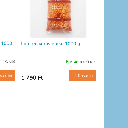
s 1000
Lorenzo vöröslencse 1000 g
on
(>5 db)
Raktáron
(>5 db)
osárba
Kosárba
1 790 Ft