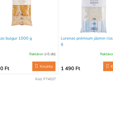
zo bulgur 1000 g
Lorenzo prémium jázmin riz
g
Raktáron
(>5 db)
Raktár
Kosárba
K
0 Ft
1 490 Ft
Kód:
P74037