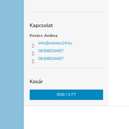
Kapcsolat
Kovács Andrea
info
@
mentes24.hu
06306024457
06306024457
Kosár
0
DB /
0 FT
L
á
b
l