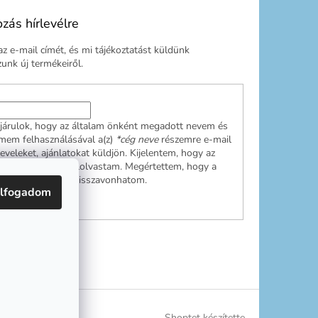
ozás hírlevélre
z e-mail címét, és mi tájékoztatást küldünk
nk új termékeiről.
járulok, hogy az általam önként megadott nevem és
ímem felhasználásával a(z)
*cég neve
részemre e-mail
leveleket, ajánlatokat küldjön. Kijelentem, hogy az
ési tájékoztatót
elolvastam. Megértettem, hogy a
ulásom bármikor visszavonhatom.
lfogadom
RATKOZÁS
Shoptet készítette