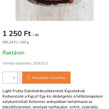
1 250 Ft
/ db
Egységár:
595,24 Ft / 100 g
Raktáron
Várható kézbesítés:
2026.8.12
Hozzáadás a kosárhoz
Light Frutta Szénhidrátcsökkentett Kajszilekvár
Kedvencünk a Kajszi! Egy kis dédelgetés a hétköznapokon
súlykontrollal! Kellemes arányokban tartalmazza az
édesítőszereket, amelyek nyírfacukor, eritrit, szukralóz.