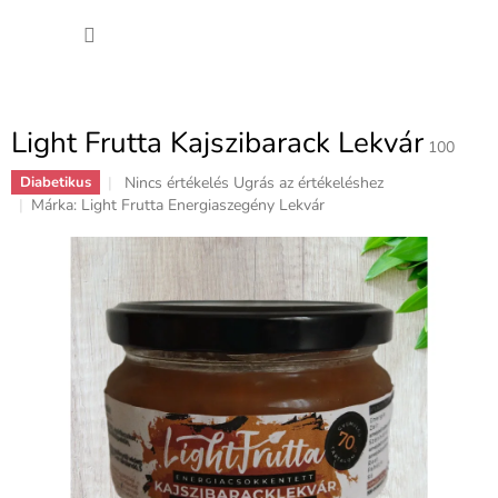
Ugrás
KOSÁ
a
fő
tartalomhoz
Light Frutta Kajszibarack Lekvár
100
A
Nincs értékelés
Ugrás az értékeléshez
Diabetikus
termék
Márka:
Light Frutta Energiaszegény Lekvár
átlagos
értékelése
5-
ből
0,0
csillag.