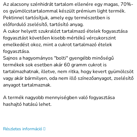
Az alacsony szénhidrát tartalom ellenére egy magas, 70%-
os gyümölcstartalommal készült prémium light termék.
Pektinnel tartósítjuk, amely egy természetben is
előforduló zselésítő, tartósító anyag.
A cukor helyett szukralózt tartalmazó ételek fogyasztása
fogyasztást követően kisebb mértékű vércukorszint
emelkedést okoz, mint a cukrot tartalmazó ételek
fogyasztása.
Sajnos a hagyományos "bolti" gyengébb minőségű
termékek sok esetben akár 60 gramm cukrot is
tartalmazhatnak, illetve, nem ritka, hogy kevert gyümölcsöt
vagy akár bármilyen, oda nem illő színezőanyagot, zselésítő
anyagot tartalmaznak.
A termék nagyobb mennyiségben való fogyasztása
hashajtó hatású lehet.
Részletes információ