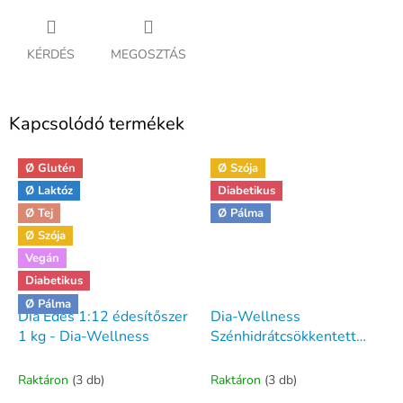
KÉRDÉS
MEGOSZTÁS
Kapcsolódó termékek
Ø Glutén
Ø Szója
Ø Laktóz
Diabetikus
Ø Tej
Ø Pálma
Ø Szója
Vegán
Diabetikus
Ø Pálma
Dia Édes 1:12 édesítőszer
Dia-Wellness
1 kg - Dia-Wellness
Szénhidrátcsökkentett
fánk alap 500 gramm
Raktáron
(3 db)
Raktáron
(3 db)