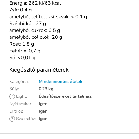
Energia: 262 kJ/63 kcal
Zsír: 0,4 g
amelyből telített zsírsavak: < 0,1 g
Szénhidrát: 27 g
amelyből cukrok: 6,5 g
amelyből poliolok: 20 g
Rost: 1,8 g
Fehérje: 0,7 g
Só: <0,01 g
Kiegészítő paraméterek
Kategória
:
Mindenmentes ételek
Súly
:
0.23 kg
?
Light
:
Édesítőszereket tartalmaz
Nyírfacukor
:
Igen
Eritriol
:
Igen
?
Szukralóz
:
Igen
L