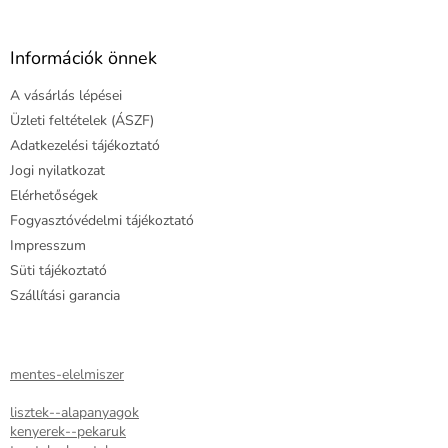
á
b
l
Információk önnek
é
A vásárlás lépései
c
Üzleti feltételek (ÁSZF)
Adatkezelési tájékoztató
Jogi nyilatkozat
Elérhetőségek
Fogyasztóvédelmi tájékoztató
Impresszum
Süti tájékoztató
Szállítási garancia
mentes-elelmiszer
lisztek--alapanyagok
kenyerek--pekaruk