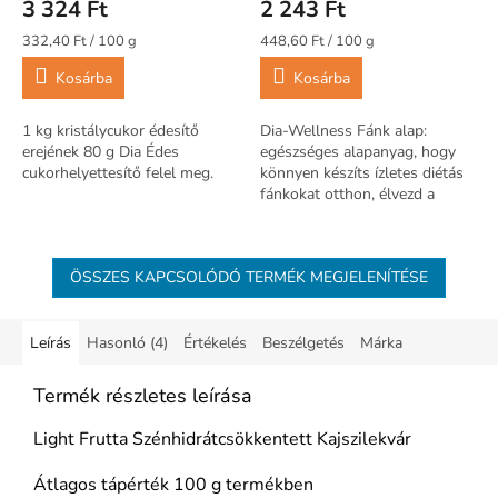
3 324 Ft
2 243 Ft
Egységár:
Egységár:
332,40 Ft / 100 g
448,60 Ft / 100 g
Kosárba
Kosárba
1 kg kristálycukor édesítő
Dia-Wellness Fánk alap:
erejének 80 g Dia Édes
egészséges alapanyag, hogy
cukorhelyettesítő felel meg.
könnyen készíts ízletes diétás
fánkokat otthon, élvezd a
könnyű és finom édességet.
ÖSSZES KAPCSOLÓDÓ TERMÉK MEGJELENÍTÉSE
Leírás
Hasonló (4)
Értékelés
Beszélgetés
Márka
Termék részletes leírása
Light Frutta Szénhidrátcsökkentett Kajszilekvár
Átlagos tápérték 100 g termékben