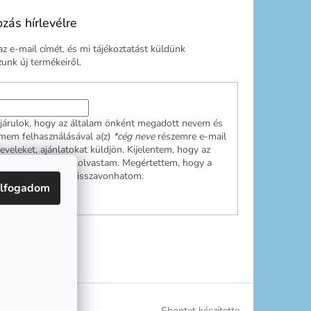
ozás hírlevélre
z e-mail címét, és mi tájékoztatást küldünk
nk új termékeiről.
járulok, hogy az általam önként megadott nevem és
ímem felhasználásával a(z)
*cég neve
részemre e-mail
leveleket, ajánlatokat küldjön. Kijelentem, hogy az
ési tájékoztatót
elolvastam. Megértettem, hogy a
ulásom bármikor visszavonhatom.
lfogadom
RATKOZÁS
Shoptet készítette