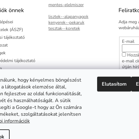
mentes-elelmiszer
iók önnek
Feliratk
lisztek--alapanyagok
lépései
Adja meg a
kenyerek--pekaruk
webáruházu
tesztak--koretek
ételek (ÁSZF)
i tájékoztató
E-mail
kozat
gek
Hozzá
édelmi tájékoztató
e-mail c
útján hír
m
adatkezel
ztató
hozzájár
ználunk, hogy kényelmes böngészést
Elutasítom
E
arancia
 a látogatások elemzése által,
FELI
 fejlesztve az oldal funkcionalitását,
yét és használhatóságát. A sütik
segíti a Google-t hogy az Ön számára
mékeket, szolgáltatásokat jelenítsen
Abonett
Mester Család
Civita
i információk
ok