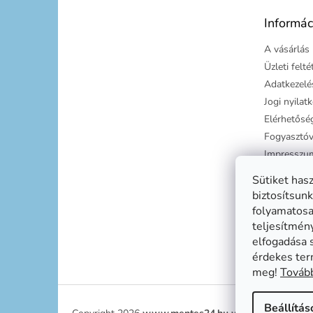
é
Informác
c
A vásárlás 
Üzleti felt
Adatkezelés
Jogi nyilat
Elérhetősé
Fogyasztóv
Impresszu
Süti tájéko
Sütiket has
Szállítási g
biztosítsunk
folyamatosan
teljesítmén
elfogadása 
érdekes ter
meg!
Tovább
Beállítás