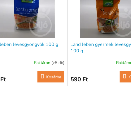
leben levesgyöngyök 100 g
Land leben gyermek levesg
100 g
Raktáron
(>5 db)
Raktár
Kosárba
K
Ft
590 Ft
L
i
s
t
a
i
r