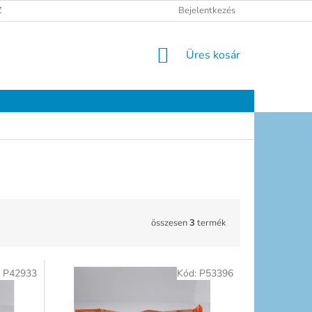
ELÉSI TÁJÉKOZTATÓ
JOGI NYILATKOZAT
Bejelentkezés
ELÉRHETŐSÉGEK
KOSÁR
Üres kosár
összesen
3
termék
:
P42933
Kód:
P53396