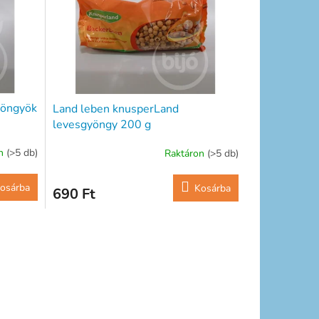
yöngyök
Land leben knusperLand
levesgyöngy 200 g
on
(>5 db)
Raktáron
(>5 db)
osárba
Kosárba
690 Ft