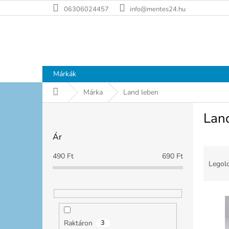
Ugrás
06306024457
info@mentes24.hu
a
fő
tartalomhoz
Márkák
Kezdőlap
Márka
Land leben
O
Lan
l
d
Ár
a
T
l
490
Ft
690
Ft
e
s
Legolc
r
ó
m
p
T
é
a
e
k
n
r
e
e
Raktáron
3