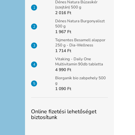
Dénes Natura Búzasikér
(szejtán) 500 g
2 016 Ft
Dénes Natura Burgonyaliszt
500 g
1 967 Ft
Tejmentes Besamell alappor
250 g - Dia-Wellness
1 714 Ft
Vitaking - Daily One
Multivitamin 90db tabletta
4 990 Ft
Biorganik bio zabpehely 500
g
1 090 Ft
Online fizetési lehetőséget
biztosítunk