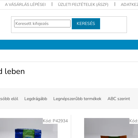
A VÁSÁRLÁS LÉPÉSEI
ÜZLETI FELTÉTELEK (ÁSZF)
ADATKEZ
KERESÉS
d leben
sóbb elöl
Legdrágább
Legnépszerűbb termékek
ABC szerint
Kód:
P42934
Kód