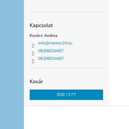
Kapcsolat
Kovács Andrea
info
@
mentes24.hu
06306024457
06306024457
Kosár
0
DB /
0 FT
L
á
b
l