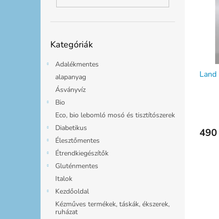
m
k
l
é
r
k
e
e
n
Kategóriák
k
d
Kategóriák
átugrása
l
e
i
z
Adalékmentes
Land 
s
é
alapanyag
t
s
Ásványvíz
á
e
Bio
j
Eco, bio lebomló mosó és tisztítószerek
a
Diabetikus
490 
Élesztőmentes
Étrendkiegészítők
Gluténmentes
Italok
Kezdőoldal
Kézműves termékek, táskák, ékszerek,
ruházat