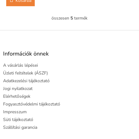
Kosárba
összesen
5
termék
L
i
s
L
t
á
a
b
i
l
Információk önnek
r
é
á
A vásárlás lépései
c
n
y
Üzleti feltételek (ÁSZF)
í
Adatkezelési tájékoztató
t
Jogi nyilatkozat
á
Elérhetőségek
s
e
Fogyasztóvédelmi tájékoztató
l
Impresszum
e
Süti tájékoztató
m
e
Szállítási garancia
i