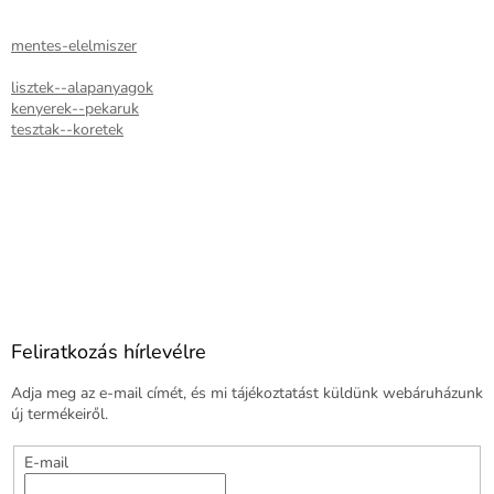
mentes-elelmiszer
lisztek--alapanyagok
kenyerek--pekaruk
tesztak--koretek
Feliratkozás hírlevélre
Adja meg az e-mail címét, és mi tájékoztatást küldünk webáruházunk
új termékeiről.
E-mail