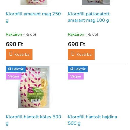
e
e
k
z
l
Klorofill amarant mag 250
Klorofill pattogatott
é
i
g
amarant mag 100 g
s
s
e
t
Raktáron
(>5 db)
Raktáron
(>5 db)
á
690 Ft
690 Ft
j
a
Kosárba
Kosárba
Ø Laktóz
Ø Laktóz
Vegán
Vegán
Klorofill hántolt köles 500
Klorofill hántolt hajdina
g
500 g