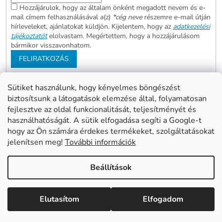
Hozzájárulok, hogy az általam önként megadott nevem és e-
mail címem felhasználásával a(z)
*cég neve
részemre e-mail útján
hírleveleket, ajánlatokat küldjön. Kijelentem, hogy az
adatkezelési
tájékoztatót
elolvastam. Megértettem, hogy a hozzájárulásom
bármikor visszavonhatom.
FELIRATKOZÁS
Sütiket használunk, hogy kényelmes böngészést
biztosítsunk a látogatások elemzése által, folyamatosan
Abonett
Mester Család
fejlesztve az oldal funkcionalitását, teljesítményét és
Civita
használhatóságát. A sütik elfogadása segíti a Google-t
hogy az Ön számára érdekes termékeket, szolgáltatásokat
jelenítsen meg!
További információk
Shoptet készítette
Beállítások
Copyright 2026
www.mentes24.hu webshop
. Minden jog
Elutasítom
Elfogadom
fenntartva.
Süti beállítások szerkesztése