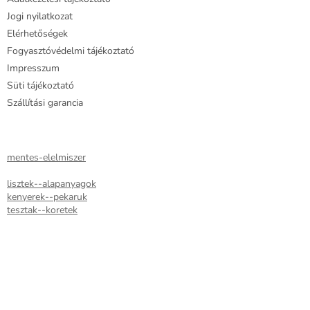
t
Jogi nyilatkozat
á
Elérhetőségek
s
e
Fogyasztóvédelmi tájékoztató
l
Impresszum
e
Süti tájékoztató
m
e
Szállítási garancia
i
mentes-elelmiszer
lisztek--alapanyagok
kenyerek--pekaruk
tesztak--koretek