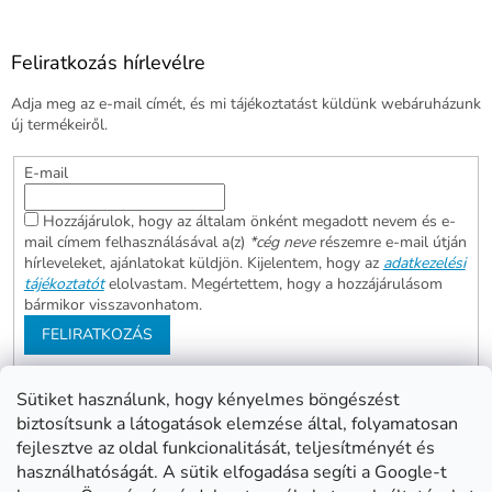
Feliratkozás hírlevélre
Adja meg az e-mail címét, és mi tájékoztatást küldünk webáruházunk
új termékeiről.
E-mail
Hozzájárulok, hogy az általam önként megadott nevem és e-
mail címem felhasználásával a(z)
*cég neve
részemre e-mail útján
hírleveleket, ajánlatokat küldjön. Kijelentem, hogy az
adatkezelési
tájékoztatót
elolvastam. Megértettem, hogy a hozzájárulásom
bármikor visszavonhatom.
FELIRATKOZÁS
Sütiket használunk, hogy kényelmes böngészést
biztosítsunk a látogatások elemzése által, folyamatosan
Abonett
Mester Család
fejlesztve az oldal funkcionalitását, teljesítményét és
Civita
használhatóságát. A sütik elfogadása segíti a Google-t