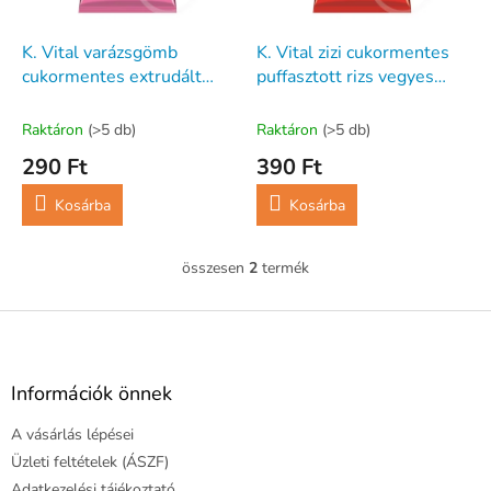
e
e
k
z
l
K. Vital varázsgömb
K. Vital zizi cukormentes
é
i
cukormentes extrudált
puffasztott rizs vegyes
s
s
kukoricagolyó málna ízű
gyümölcs ízű 25 g
e
t
20 g
Raktáron
(>5 db)
Raktáron
(>5 db)
á
290 Ft
390 Ft
j
a
Kosárba
Kosárba
összesen
2
termék
L
i
s
L
t
á
a
b
i
l
Információk önnek
r
é
á
A vásárlás lépései
c
n
y
Üzleti feltételek (ÁSZF)
í
Adatkezelési tájékoztató