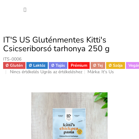
Ugrás
KOSÁ
a
fő
tartalomhoz
IT'S US Gluténmentes Kitti's
Csicseriborsó tarhonya 250 g
ITS-0006
Ø Glutén
Ø Laktóz
Ø Tojás
Prémium
Ø Tej
Ø Szója
Vegá
A
Nincs értékelés
Ugrás az értékeléshez
Márka:
It's Us
termék
átlagos
értékelése
5-
ből
0,0
csillag.