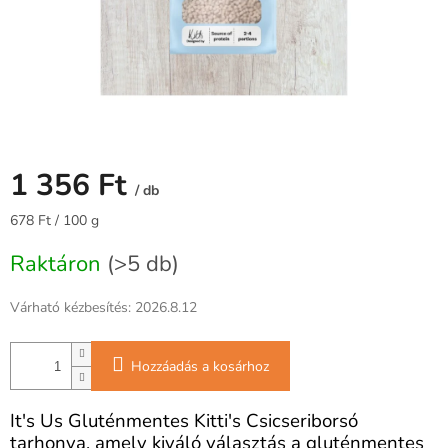
1 356 Ft
/ db
Egységár:
678 Ft / 100 g
Raktáron
(>5 db)
Várható kézbesítés:
2026.8.12
Hozzáadás a kosárhoz
It's Us Gluténmentes Kitti's Csicseriborsó
tarhonya, amely kiváló választás a gluténmentes