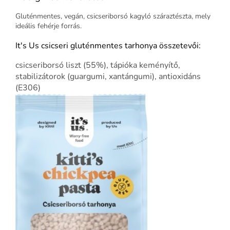
Gluténmentes, vegán, csicseriborsó kagyló száraztészta, mely
ideális fehérje forrás.
It's Us csicseri gluténmentes tarhonya összetevői:
csicseriborsó liszt (55%), tápióka keményítő,
stabilizátorok (guargumi, xantángumi), antioxidáns
(E306)