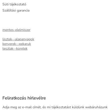
Süti tájékoztató
Szállítási garancia
mentes-elelmiszer
lisztek--alapanyagok
kenyerek--pekaruk
tesztak--koretek
Feliratkozás hírlevélre
Adja meg az e-mail címét, és mi tájékoztatást küldünk webáruházunk