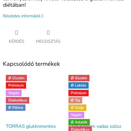
diétában!
Részletes információ
KÉRDÉS
MEGOSZTÁS
Kapcsolódó termékek
Ø Glutén
Ø Glutén
Prémium
Ø Laktóz
Vegán
Prémium
Diabetikus
Ø Tej
Ø Pálma
Ø Szója
Vegán
Ø Adalék
TORRAS gluténmentes
Szafi Reform vadas szósz
Diabetikus