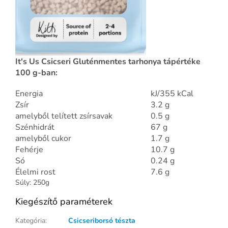
It's Us Csicseri Gluténmentes tarhonya tápértéke
100 g-ban:
Energia
kJ/355 kCal
Zsír
3.2 g
amelyből telített zsírsavak
0.5 g
Szénhidrát
67 g
amelyből cukor
1.7 g
Fehérje
10.7 g
Só
0.24 g
Élelmi rost
7.6 g
Súly: 250g
Kiegészítő paraméterek
Kategória
:
Csicseriborsó tészta