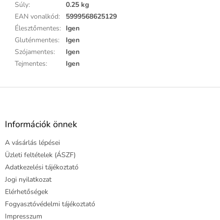
Súly
:
0.25 kg
EAN vonalkód
:
5999568625129
Élesztőmentes
:
Igen
Gluténmentes
:
Igen
Szójamentes
:
Igen
Tejmentes
:
Igen
L
á
b
l
Információk önnek
é
A vásárlás lépései
c
Üzleti feltételek (ÁSZF)
Adatkezelési tájékoztató
Jogi nyilatkozat
Elérhetőségek
Fogyasztóvédelmi tájékoztató
Impresszum