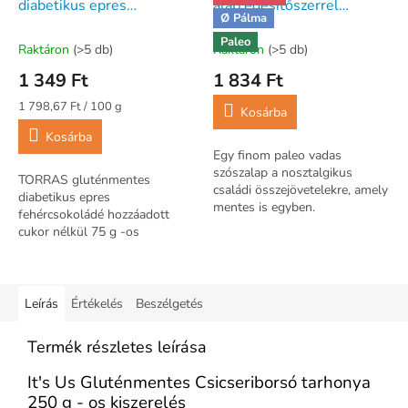
diabetikus epres
alap édesítőszerrel
Ø Pálma
fehércsokoládé hozzáadott
(gluténmentes, tejmentes)
Paleo
cukor nélkül 75 g
80 g
Raktáron
(>5 db)
Raktáron
(>5 db)
1 349 Ft
1 834 Ft
Egységár:
1 798,67 Ft / 100 g
Kosárba
Kosárba
Egy finom paleo vadas
szószalap a nosztalgikus
TORRAS gluténmentes
családi összejövetelekre, amely
diabetikus epres
mentes is egyben.
fehércsokoládé hozzáadott
cukor nélkül 75 g -os
kiszerelés
Leírás
Értékelés
Beszélgetés
Termék részletes leírása
It's Us Gluténmentes Csicseriborsó tarhonya
250 g - os kiszerelés