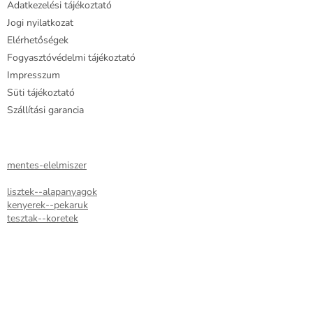
Adatkezelési tájékoztató
Jogi nyilatkozat
Elérhetőségek
Fogyasztóvédelmi tájékoztató
Impresszum
Süti tájékoztató
Szállítási garancia
mentes-elelmiszer
lisztek--alapanyagok
kenyerek--pekaruk
tesztak--koretek