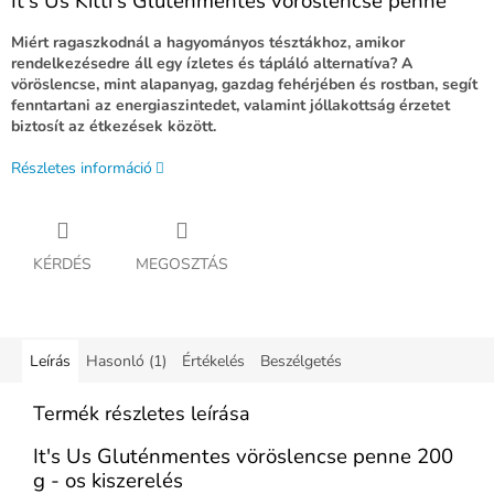
It's Us Kitti's Gluténmentes vöröslencse penne
Miért ragaszkodnál a hagyományos tésztákhoz, amikor
rendelkezésedre áll egy ízletes és tápláló alternatíva? A
vöröslencse, mint alapanyag, gazdag fehérjében és rostban, segít
fenntartani az energiaszintedet, valamint jóllakottság érzetet
biztosít az étkezések között.
Részletes információ
KÉRDÉS
MEGOSZTÁS
Leírás
Hasonló (1)
Értékelés
Beszélgetés
Termék részletes leírása
It's Us Gluténmentes vöröslencse penne 200
g - os kiszerelés