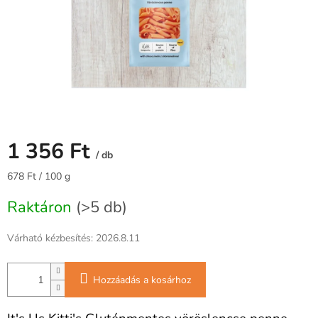
1 356 Ft
/ db
Egységár:
678 Ft / 100 g
Raktáron
(>5 db)
Várható kézbesítés:
2026.8.11
Hozzáadás a kosárhoz