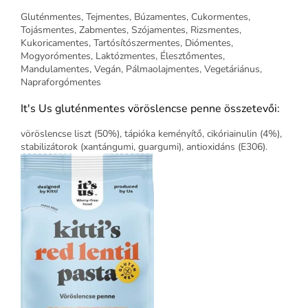
Gluténmentes, Tejmentes, Búzamentes, Cukormentes,
Tojásmentes, Zabmentes, Szójamentes, Rizsmentes,
Kukoricamentes, Tartósítószermentes, Diómentes,
Mogyorómentes, Laktózmentes, Élesztőmentes,
Mandulamentes, Vegán, Pálmaolajmentes, Vegetáriánus,
Napraforgómentes
It's Us gluténmentes vöröslencse penne összetevői:
vöröslencse liszt (50%), tápióka keményítő, cikóriainulin (4%),
stabilizátorok (xantángumi, guargumi), antioxidáns (E306).