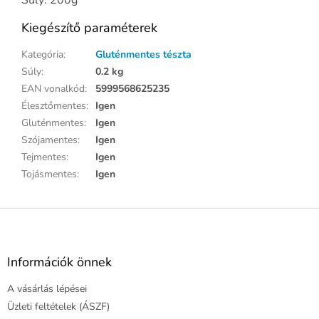
Kiegészítő paraméterek
Kategória
:
Gluténmentes tészta
Súly
:
0.2 kg
EAN vonalkód
:
5999568625235
Élesztőmentes
:
Igen
Gluténmentes
:
Igen
Szójamentes
:
Igen
Tejmentes
:
Igen
Tojásmentes
:
Igen
L
á
b
l
Információk önnek
é
A vásárlás lépései
c
Üzleti feltételek (ÁSZF)