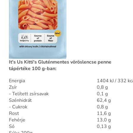
It's Us Kitti's Gluténmentes vöröslencse penne
tápértéke 100 g-ban:
Energia
1404 kJ / 332 kc
Zsír
0,8 g
- Telített zsírsavak
0,1 g
Szénhidrát
62,4 g
- Cukrok
0,8 g
Rost
11,6 g
Fehérje
13,0 g
Só
0,13 g
Súly: 200g