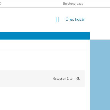
ELÉSI TÁJÉKOZTATÓ
JOGI NYILATKOZAT
Bejelentkezés
ELÉRHETŐSÉGEK
KOSÁR
Üres kosár
összesen
1
termék