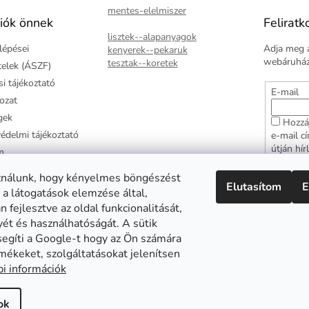
mentes-elelmiszer
iók önnek
Feliratk
lisztek--alapanyagok
lépései
Adja meg a
kenyerek--pekaruk
webáruházu
tesztak--koretek
ételek (ÁSZF)
i tájékoztató
E-mail
kozat
gek
Hozzá
édelmi tájékoztató
e-mail c
útján hír
m
adatkezel
ztató
hozzájár
ználunk, hogy kényelmes böngészést
Elutasítom
E
arancia
 a látogatások elemzése által,
FELI
 fejlesztve az oldal funkcionalitását,
yét és használhatóságát. A sütik
segíti a Google-t hogy az Ön számára
mékeket, szolgáltatásokat jelenítsen
Abonett
Mester Család
Civita
i információk
ok