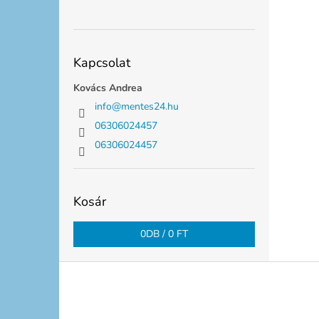
Kapcsolat
Kovács Andrea
info
@
mentes24.hu
06306024457
06306024457
Kosár
0
DB /
0 FT
L
á
b
l