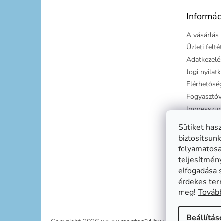
é
Informác
c
A vásárlás 
Üzleti felt
Adatkezelés
Jogi nyilat
Elérhetősé
Fogyasztóv
Impresszu
Süti tájéko
Sütiket has
Szállítási g
biztosítsunk
folyamatosan
teljesítmén
elfogadása 
érdekes ter
meg!
Tovább
Beállítás