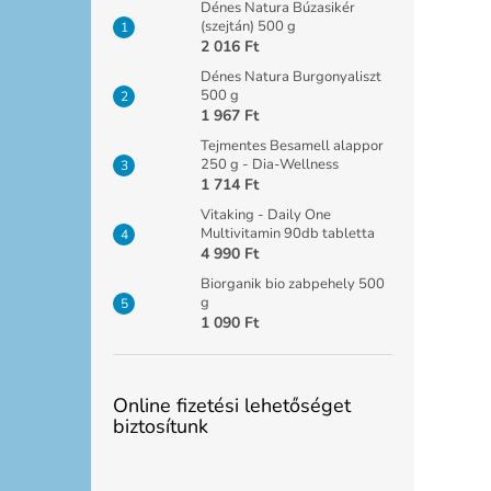
Dénes Natura Búzasikér
(szejtán) 500 g
2 016 Ft
Dénes Natura Burgonyaliszt
500 g
1 967 Ft
Tejmentes Besamell alappor
250 g - Dia-Wellness
1 714 Ft
Vitaking - Daily One
Multivitamin 90db tabletta
4 990 Ft
Biorganik bio zabpehely 500
g
1 090 Ft
Online fizetési lehetőséget
biztosítunk