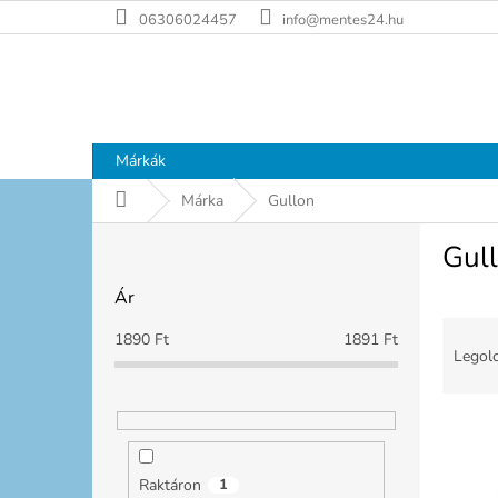
Ugrás
06306024457
info@mentes24.hu
a
fő
tartalomhoz
Márkák
Kezdőlap
Márka
Gullon
O
Gul
l
d
Ár
a
T
l
1890
Ft
1891
Ft
e
s
Legolc
r
ó
m
p
T
é
a
e
k
n
r
e
e
Raktáron
1