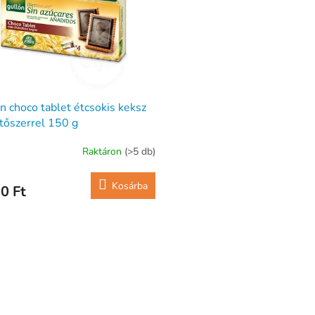
n choco tablet étcsokis keksz
tőszerrel 150 g
Raktáron
(>5 db)
Kosárba
0 Ft
L
i
s
t
a
i
r