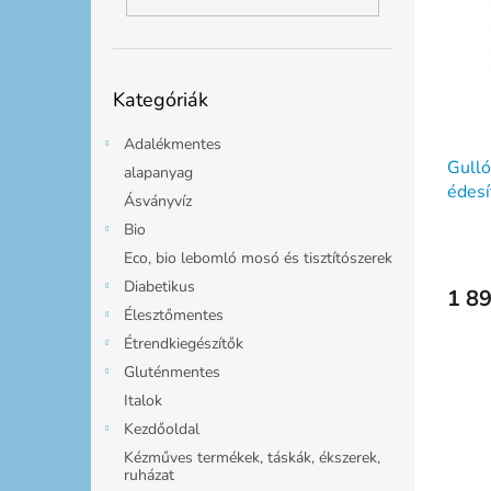
m
k
l
é
r
k
e
e
n
Kategóriák
k
d
Kategóriák
átugrása
l
e
i
z
Adalékmentes
s
Gulló
é
alapanyag
t
édesí
s
Ásványvíz
á
e
Bio
j
Eco, bio lebomló mosó és tisztítószerek
a
Diabetikus
1 89
Élesztőmentes
Étrendkiegészítők
Gluténmentes
Italok
Kezdőoldal
Kézműves termékek, táskák, ékszerek,
ruházat