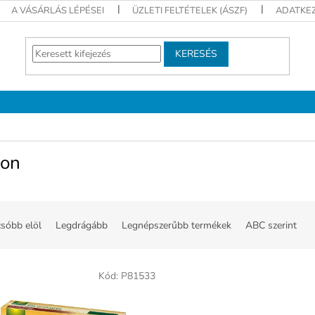
A VÁSÁRLÁS LÉPÉSEI
ÜZLETI FELTÉTELEK (ÁSZF)
ADATKEZ
KERESÉS
lon
sóbb elöl
Legdrágább
Legnépszerűbb termékek
ABC szerint
Kód:
P81533