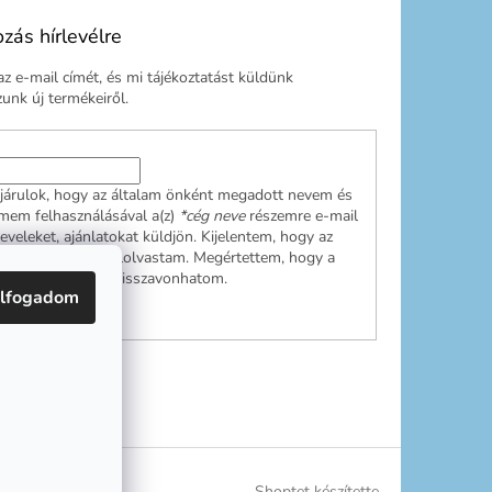
ozás hírlevélre
z e-mail címét, és mi tájékoztatást küldünk
nk új termékeiről.
járulok, hogy az általam önként megadott nevem és
ímem felhasználásával a(z)
*cég neve
részemre e-mail
leveleket, ajánlatokat küldjön. Kijelentem, hogy az
ési tájékoztatót
elolvastam. Megértettem, hogy a
ulásom bármikor visszavonhatom.
lfogadom
RATKOZÁS
Shoptet készítette