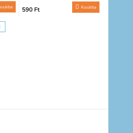
osárba
Kosárba
590 Ft
E