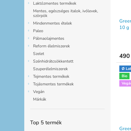
Laktózmentes termékek
Mentes, egészséges italok, ivólevek,
szörpök
Gree
Mindenmentes ételek
10 g
Paleo
Pálmaolajmentes
Reform élelmiszerek
Szelet
490 
Szénhidrátcsökkentett
Szuperélelmiszerek
Ø La
Bio
Tejmentes termékek
Vegá
Tojásmentes termékek
Vegán
Márkák
Top 5 termék
Green