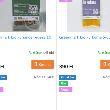
mark bio koriander egész 10
Greenmark bio kurkuma őröl
Raktáron
(>5 db)
Raktár
Kosárba
K
Ft
390 Ft
Kód:
P61488
Kód
któz
Ø Laktóz
Bio
n
Vegán