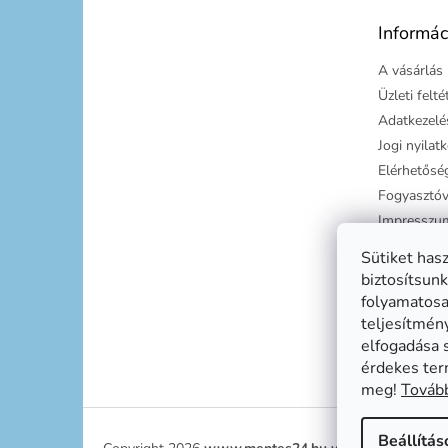
é
Informác
c
A vásárlás 
Üzleti felt
Adatkezelés
Jogi nyilat
Elérhetősé
Fogyasztóv
Impresszu
Süti tájéko
Sütiket has
Szállítási g
biztosítsunk
folyamatosan
teljesítmén
elfogadása 
érdekes ter
meg!
Tovább
Beállítás