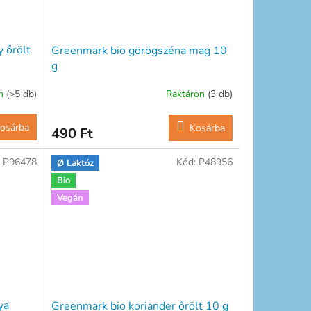
 őrölt
Greenmark bio görögszéna mag 10
g
on
(>5 db)
Raktáron
(3 db)
osárba
Kosárba
490 Ft
:
P96478
Kód:
P48956
Ø Laktóz
Bio
Vegán
ya
Greenmark bio koriander őrölt 10 g