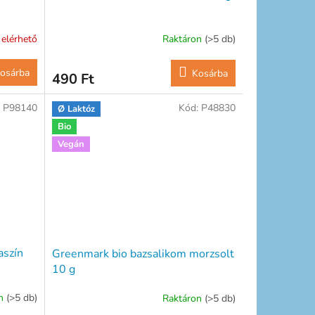
 elérhető
Raktáron
(>5 db)
osárba
Kosárba
490 Ft
:
P98140
Kód:
P48830
Ø Laktóz
Bio
Vegán
aszín
Greenmark bio bazsalikom morzsolt
10 g
on
(>5 db)
Raktáron
(>5 db)