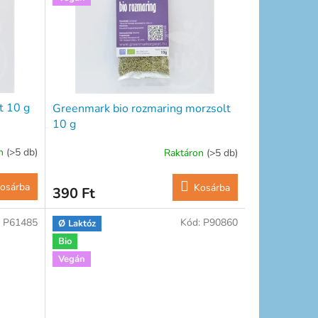
t 10 g
Greenmark bio rozmaring morzsolt
10 g
on
(>5 db)
Raktáron
(>5 db)
osárba
Kosárba
390 Ft
:
P61485
Kód:
P90860
Ø Laktóz
Bio
Vegán