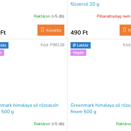
fűszersó 20 g
Raktáron
(>5 db)
Pillanatnyilag nem
Kosárba
K
Ft
490 Ft
Kód:
P98138
Kód
któz
Ø Laktóz
n
Vegán
mark himalaya só rózsaszín
Greenmark himalaya só rózs
 500 g
finom 500 g
Raktáron
(>5 db)
Raktár