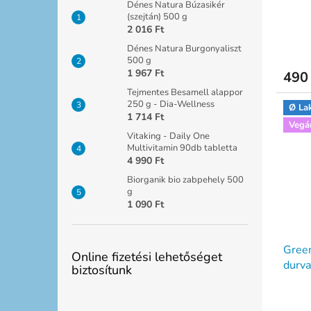
Dénes Natura Búzasikér
(szejtán) 500 g
2 016 Ft
Dénes Natura Burgonyaliszt
500 g
1 967 Ft
490 
Tejmentes Besamell alappor
250 g - Dia-Wellness
Ø La
1 714 Ft
Vegá
Vitaking - Daily One
Multivitamin 90db tabletta
4 990 Ft
Biorganik bio zabpehely 500
g
1 090 Ft
Green
Online fizetési lehetőséget
durva
biztosítunk