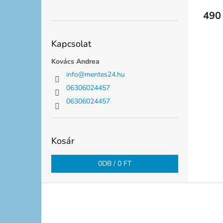
490 
Kapcsolat
Kovács Andrea
info
@
mentes24.hu
06306024457
06306024457
Kosár
0
DB /
0 FT
L
á
b
l