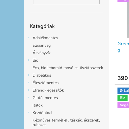
m
k
l
é
r
k
e
e
n
Kategóriák
k
d
Kategóriák
átugrása
l
e
i
z
Adalékmentes
Green
s
é
alapanyag
g
t
s
Ásványvíz
á
e
Bio
j
Eco, bio lebomló mosó és tisztítószerek
a
Diabetikus
390 
Élesztőmentes
Étrendkiegészítők
Ø La
Gluténmentes
Bio
Italok
Vegá
Kezdőoldal
Kézműves termékek, táskák, ékszerek,
ruházat