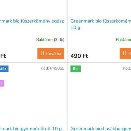
nmark bio fűszerkömény egész
Greenmark bio fűszerkömény
10 g
Raktáron
(3 db)
Raktár
Kosárba
K
Ft
490 Ft
Kód:
P49055
Kód
któz
Bio
n
mark bio gyömbér őrölt 10 g
Greenmark bio hasábburgon