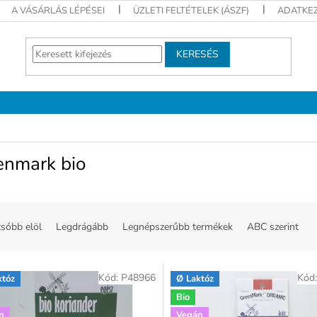
A VÁSÁRLÁS LÉPÉSEI
ÜZLETI FELTÉTELEK (ÁSZF)
ADATKEZ
KERESÉS
enmark bio
sóbb elöl
Legdrágább
Legnépszerűbb termékek
ABC szerint
Kód:
P48966
Kód
któz
Ø Laktóz
Bio
n
Vegán