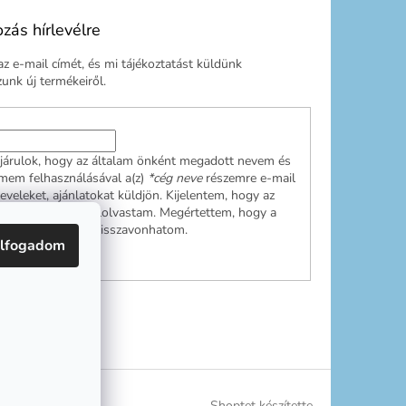
ozás hírlevélre
z e-mail címét, és mi tájékoztatást küldünk
nk új termékeiről.
járulok, hogy az általam önként megadott nevem és
ímem felhasználásával a(z)
*cég neve
részemre e-mail
leveleket, ajánlatokat küldjön. Kijelentem, hogy az
ési tájékoztatót
elolvastam. Megértettem, hogy a
ulásom bármikor visszavonhatom.
lfogadom
RATKOZÁS
Shoptet készítette