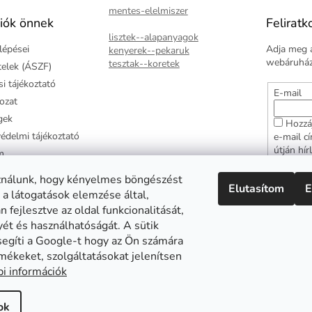
m
mentes-elelmiszer
e
iók önnek
Feliratk
i
lisztek--alapanyagok
lépései
Adja meg a
kenyerek--pekaruk
webáruházu
tesztak--koretek
ételek (ÁSZF)
i tájékoztató
E-mail
kozat
gek
Hozzá
édelmi tájékoztató
e-mail c
útján hír
m
adatkezel
ztató
hozzájár
ználunk, hogy kényelmes böngészést
Elutasítom
E
arancia
 a látogatások elemzése által,
FELI
 fejlesztve az oldal funkcionalitását,
yét és használhatóságát. A sütik
segíti a Google-t hogy az Ön számára
mékeket, szolgáltatásokat jelenítsen
Abonett
Mester Család
Civita
i információk
ok