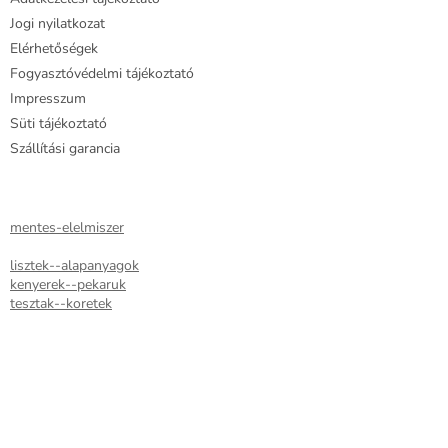
t
Jogi nyilatkozat
á
Elérhetőségek
s
e
Fogyasztóvédelmi tájékoztató
l
Impresszum
e
Süti tájékoztató
m
e
Szállítási garancia
i
mentes-elelmiszer
lisztek--alapanyagok
kenyerek--pekaruk
tesztak--koretek