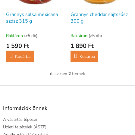
e
e
k
z
l
Grannys salsa mexicana
Grannys cheddar sajtszósz
é
i
szósz 315 g
300 g
s
s
e
t
Raktáron
(>5 db)
Raktáron
(>5 db)
á
1 590 Ft
1 890 Ft
j
a
Kosárba
Kosárba
összesen
2
termék
L
i
s
L
t
á
a
b
i
l
Információk önnek
r
é
á
A vásárlás lépései
c
n
y
Üzleti feltételek (ÁSZF)
í
Adatkezelési tájékoztató