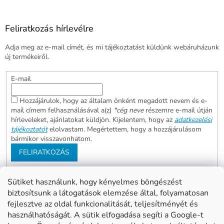
Feliratkozás hírlevélre
Adja meg az e-mail címét, és mi tájékoztatást küldünk webáruházunk
új termékeiről.
E-mail
Hozzájárulok, hogy az általam önként megadott nevem és e-
mail címem felhasználásával a(z)
*cég neve
részemre e-mail útján
hírleveleket, ajánlatokat küldjön. Kijelentem, hogy az
adatkezelési
tájékoztatót
elolvastam. Megértettem, hogy a hozzájárulásom
bármikor visszavonhatom.
FELIRATKOZÁS
Sütiket használunk, hogy kényelmes böngészést
biztosítsunk a látogatások elemzése által, folyamatosan
Abonett
Mester Család
fejlesztve az oldal funkcionalitását, teljesítményét és
Civita
használhatóságát. A sütik elfogadása segíti a Google-t