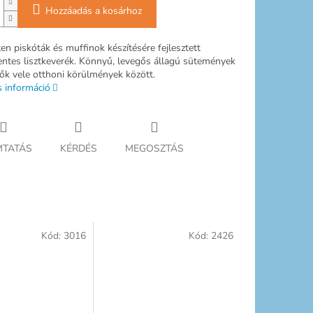
Hozzáadás a kosárhoz
ten piskóták és muffinok készítésére fejlesztett
ntes lisztkeverék. Könnyű, levegős állagú sütemények
tők vele otthoni körülmények között.
s információ
TATÁS
KÉRDÉS
MEGOSZTÁS
Kód:
3016
Kód:
2426