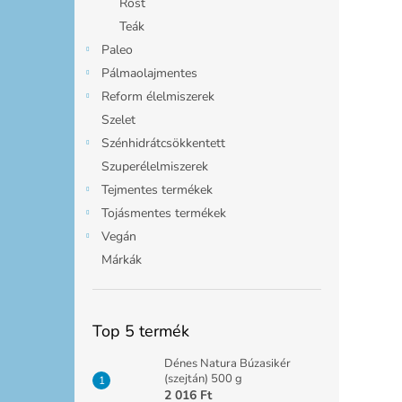
Rost
Teák
Paleo
Pálmaolajmentes
Reform élelmiszerek
Szelet
Szénhidrátcsökkentett
Szuperélelmiszerek
Tejmentes termékek
Tojásmentes termékek
Vegán
Márkák
Top 5 termék
Dénes Natura Búzasikér
(szejtán) 500 g
2 016 Ft