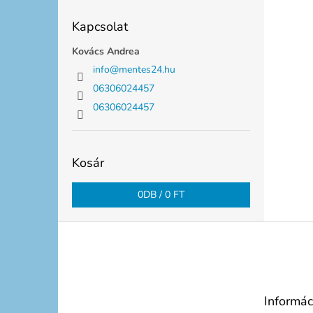
Kapcsolat
Kovács Andrea
info
@
mentes24.hu
06306024457
06306024457
Kosár
0
DB /
0 FT
L
á
b
l
é
Informác
c