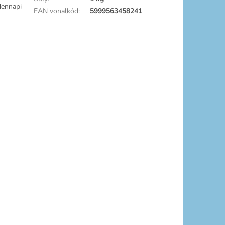
dennapi
EAN vonalkód
:
5999563458241