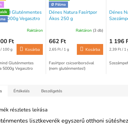
n
Ø Pálma
rmind Gluténmentes
Dénes Natura Fasírtpor
Dénes N
alék
oa 5000g Vegasztro
Ákos 250 g
Szezámp
lma
Raktáron
Raktáron
(3 db)
00 Ft
662 Ft
1 196 
ár:
Egységár:
Egységár:
 / 100 g
Kosárba
2,65 Ft / 1 g
Kosárba
2,39 Ft / 1 
mind Gluténmentes
Fasírtpor csicseriborsóval
Szezámpeh
a 5000g Vegasztro
(nem gluténmentes!)
ás
Értékelés
Beszélgetés
mék részletes leírása
ténmentes lisztkeverék egyszerű otthoni sütéshe