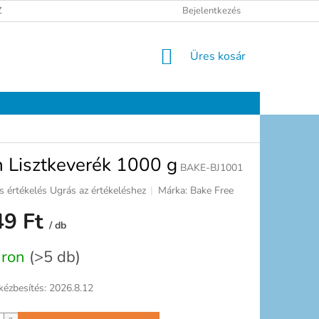
ELÉSI TÁJÉKOZTATÓ
JOGI NYILATKOZAT
Bejelentkezés
ELÉRHETŐSÉGEK
KOSÁR
Üres kosár
 Lisztkeverék 1000 g
BAKE-BJ1001
s értékelés
Ugrás az értékeléshez
Márka:
Bake Free
ék
49 Ft
gos
/ db
kelése
:
áron
(>5 db)
ag.
kézbesítés:
2026.8.12