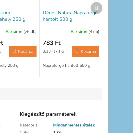
Következő
termék
atura
Dénes Natura Napraforgó
ehely 250 g
hántolt 500 g
Raktáron
(>5 db)
Raktáron
(4 db)
Ft
783 Ft
Egységár:
g
Kosárba
3,13 Ft / 1 g
Kosárba
ely 250 g
Napraforgó hántolt 500 g
Kiegészítő paraméterek
z
Kategória
:
Mindenmentes ételek
Súly
:
1 kg