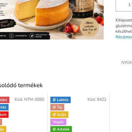
Kifejezet
gluténme
készíthe
Részlete
NYOM
solódó termékek
Kód:
NTM-0060
Kód:
9422
utén
Ø Laktóz
któz
Ø Tej
ium
Ø Szója
Vegán
ója
Ø Adalék