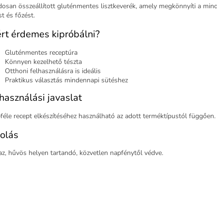
osan összeállított gluténmentes lisztkeverék, amely megkönnyíti a min
t és főzést.
rt érdemes kipróbálni?
Gluténmentes receptúra
Könnyen kezelhető tészta
Otthoni felhasználásra is ideális
Praktikus választás mindennapi sütéshez
használási javaslat
féle recept elkészítéséhez használható az adott terméktípustól függően.
olás
az, hűvös helyen tartandó, közvetlen napfénytől védve.