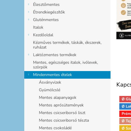
l
Élesztőmentes
Étrendkiegészítők
Gluténmentes
Italok
Kezdőoldal
Kézműves termékek, táskák, ékszerek,
ruházat
Laktózmentes termékek
Mentes, egészséges italok, ivólevek,
szörpök
Mindenmentes ételek
Ásványvizek
Kapc
Gyümölcslé
Mentes alapanyagok
Ø Gl
Mentes aprósütemények
Ø La
Mentes csicseriborsó liszt
Prém
Mentes csicseriborsó tészta
Ø Tej
Mentes csokoládé
Ø Sz