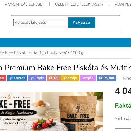
A VÁSÁRLÁS LÉPÉSEI
ÜZLETI FELTÉTELEK (ÁSZF)
ADATKEZ
KERESÉS
e Free Piskóta és Muffin Lisztkeverék 1000 g
 Premium Bake Free Piskóta és Muffin
A
Ninc
én
Ø Laktóz
Ø Tojás
Ø Tej
Ø Szója
Vegán
Ø Pálma
term
4 0
átla
érté
5-
Egységár
Rakt
ből
0,0
csill
Várható 