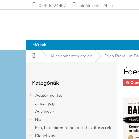
Ugrás
06306024457
info@mentes24.hu
a
fő
tartalomhoz
Márkák
Kezdőlap
Mindenmentes ételek
Éden Premium Bak
O
Éden
l
Kategóriák
d
Kategóriák
átugrása
Ø Glut
a
l
Adalékmentes
s
alapanyag
ó
Ásványvíz
p
a
Bio
n
Eco, bio lebomló mosó és tisztítószerek
e
Diabetikus