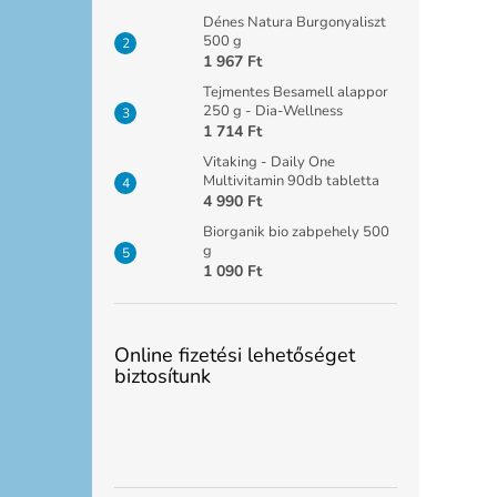
Dénes Natura Burgonyaliszt
500 g
1 967 Ft
Tejmentes Besamell alappor
250 g - Dia-Wellness
1 714 Ft
Vitaking - Daily One
Multivitamin 90db tabletta
4 990 Ft
Biorganik bio zabpehely 500
g
1 090 Ft
Online fizetési lehetőséget
biztosítunk