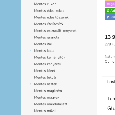
Mentes cukor
Vegá
Mentes édes keksz
Natu
Ø Ad
Quin
Ø Pá
Mentes édesítőszerek
Mentes ételízesítő
Mentes extrudált kenyerek
13 9
Mentes granola
Mentes ital
Egység
278 Ft
Mentes kása
Natur
Mentes keményítők
Quino
Mentes kenyerek
Mentes köret
Mentes lekvár
Leír
Mentes lisztek
Mentes magkrém
Mentes magvak
Ter
Mentes mandulaliszt
Glu
Mentes müzli