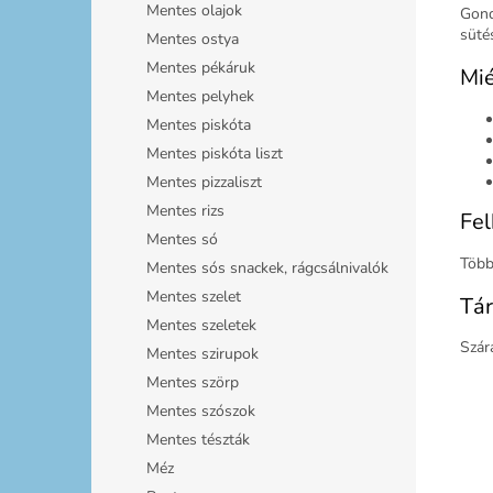
Mentes olajok
Gond
sütés
Mentes ostya
Mentes pékáruk
Mié
Mentes pelyhek
Mentes piskóta
Mentes piskóta liszt
Mentes pizzaliszt
Mentes rizs
Fel
Mentes só
Több
Mentes sós snackek, rágcsálnivalók
Mentes szelet
Tár
Mentes szeletek
Szár
Mentes szirupok
Mentes szörp
Mentes szószok
Mentes tészták
Méz