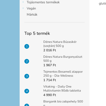
Tojásmentes termékek
gluté
Vegán
Márkák
Top 5 termék
Dénes Natura Búzasikér
(szejtán) 500 g
2 016 Ft
Dénes Natura Burgonyaliszt
500 g
1 967 Ft
Tejmentes Besamell alappor
250 g - Dia-Wellness
1 714 Ft
Vitaking - Daily One
Multivitamin 90db tabletta
4 990 Ft
Biorganik bio zabpehely 500
g