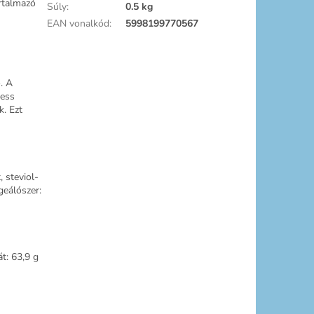
artalmazó
Súly
:
0.5 kg
EAN vonalkód
:
5998199770567
. A
ness
k. Ezt
, steviol-
geálószer:
át: 63,9 g