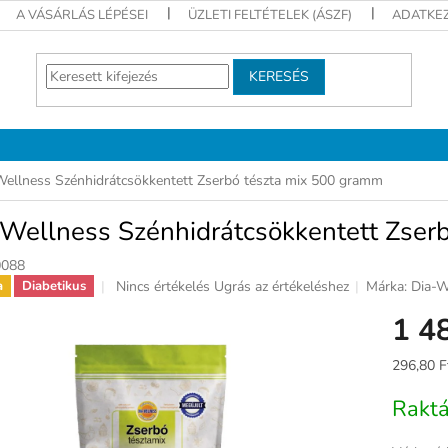
A VÁSÁRLÁS LÉPÉSEI
ÜZLETI FELTÉTELEK (ÁSZF)
ADATKEZ
KERESÉS
Wellness Szénhidrátcsökkentett Zserbó tészta mix 500 gramm
-Wellness Szénhidrátcsökkentett Zser
088
A
Nincs értékelés
Ugrás az értékeléshez
Márka:
Dia-W
a
Diabetikus
termék
1 4
átlagos
értékelése
5-
Egységár
296,80 F
ből
0,0
Rakt
csillag.