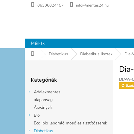
Ugrás
06306024457
info@mentes24.hu
a
fő
tartalomhoz
Márkák
Kezdőlap
Diabetikus
Diabetikus lisztek
Dia-
O
Dia
l
Kategóriák
d
Kategóriák
DIAW-0
átugrása
a
Ø Szój
l
Adalékmentes
s
alapanyag
ó
Ásványvíz
p
a
Bio
n
Eco, bio lebomló mosó és tisztítószerek
e
Diabetikus