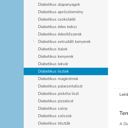
l
Diabetikus alapanyagok
Diabetikus aprósütemény
Diabetikus csokoládé
Diabetikus édes keksz
Diabetikus édesítőszerek
Diabetikus extrudált kenyerek
Diabetikus italok
Diabetikus kenyerek
Diabetikus lekvár
Diabetikus lisztek
Diabetikus magkrémek
Diabetikus palacsintaliszt
Diabetikus piskóta liszt
Leír
Diabetikus pizzaliszt
Diabetikus szörp
Ter
Diabetikus szószok
Diabetikus tészták
A Di