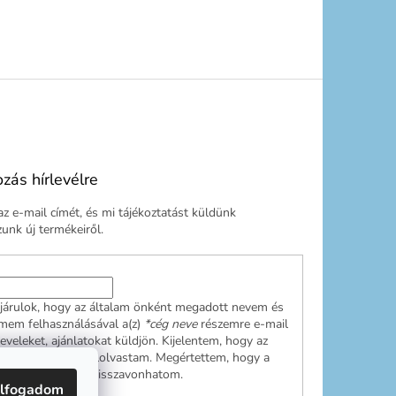
ozás hírlevélre
z e-mail címét, és mi tájékoztatást küldünk
nk új termékeiről.
járulok, hogy az általam önként megadott nevem és
ímem felhasználásával a(z)
*cég neve
részemre e-mail
leveleket, ajánlatokat küldjön. Kijelentem, hogy az
ési tájékoztatót
elolvastam. Megértettem, hogy a
ulásom bármikor visszavonhatom.
lfogadom