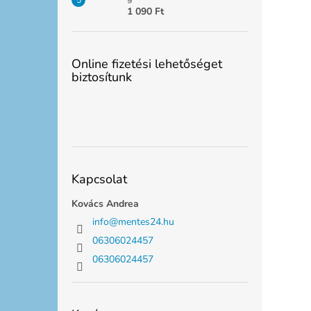
1 090 Ft
Online fizetési lehetőséget
biztosítunk
Kapcsolat
Kovács Andrea
info
@
mentes24.hu
06306024457
06306024457