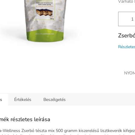
Várható 
Zserbó
Részlete
NYOM
ás
Értékelés
Beszélgetés
mék részletes leírása
a-Wellness Zserbó tészta mix 500 gramm kiszerelésű lisztkeverék kifejez