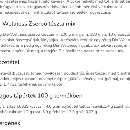
bó készítéséhez használható keverék. A cukor helyett maltitot, eritritet t
ek fogyasztása, a fogyasztást követően kisebb mértékű vércukorszint
melkedést okoz, mint a cukrot tartalmazó ételek fogyasztása.
-Wellness Zserbó tészta mix
g Dia-Wellness zserbó tésztamix, 200 g margarin, 180 g víz, 10 g élesztő
ávalókat összegyúrjuk, kinyújtjuk. A tésztára kenünk egy réteg Dia-Well
ölteléket, erre pedig egy réteg Dia-Wellness kajszibarack lekvárt rétegzün
mszor ismételjük meg, a tetejére Dia-Wellness nassolót csurgassunk.
zetétel
tevők:búzaliszt, tömegnövelőszer: polidextróz, édesítőszer: maltit, eritrit
zidok, teljes tojáspor, növényi zsírpor (glükóz, növényi zsír (pálma), emul
, E 472a, tejfehérje), sovány tejpor
agos tápérték 100 g termékben
ia: 1423 kJ/339 kcal zsír: 4,0 g amelyből telített zsírsavak:1,4 g szénhidr
ből cukrok: 1,2 g rost: 8,9 g fehérje: 13,3 g só: 0,07 g
ergének