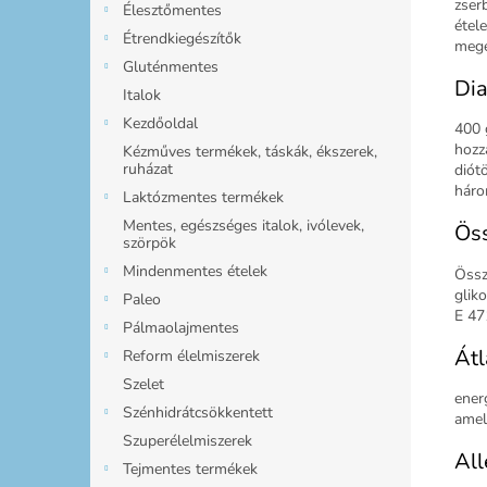
zser
Élesztőmentes
étel
Étrendkiegészítők
mege
Gluténmentes
Dia
Italok
Kezdőoldal
400 
hozz
Kézműves termékek, táskák, ékszerek,
ruházat
diót
háro
Laktózmentes termékek
Mentes, egészséges italok, ivólevek,
Öss
szörpök
Mindenmentes ételek
Össze
gliko
Paleo
E 471
Pálmaolajmentes
Átl
Reform élelmiszerek
Szelet
energ
Szénhidrátcsökkentett
amely
Szuperélelmiszerek
All
Tejmentes termékek