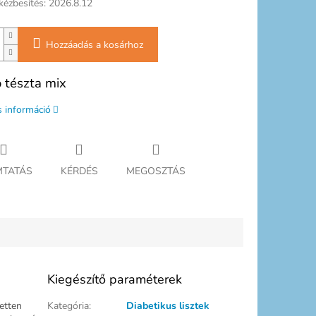
kézbesítés:
2026.8.12
Hozzáadás a kosárhoz
 tészta mix
s információ
TATÁS
KÉRDÉS
MEGOSZTÁS
Kiegészítő paraméterek
etten
Kategória
:
Diabetikus lisztek