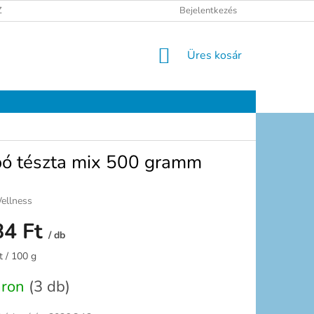
ELÉSI TÁJÉKOZTATÓ
JOGI NYILATKOZAT
Bejelentkezés
ELÉRHETŐSÉGEK
KOSÁR
Üres kosár
bó tészta mix 500 gramm
ellness
84 Ft
/ db
:
t / 100 g
áron
(3 db)