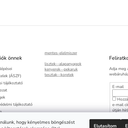
mentes-elelmiszer
iók önnek
Feliratk
lisztek--alapanyagok
lépései
Adja meg a
kenyerek--pekaruk
webáruházu
tesztak--koretek
ételek (ÁSZF)
i tájékoztató
E-mail
kozat
gek
Hozzá
édelmi tájékoztató
e-mail c
útján hír
m
adatkezel
ztató
hozzájár
ználunk, hogy kényelmes böngészést
Elutasítom
E
arancia