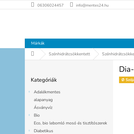
Ugrás
06306024457
info@mentes24.hu
a
fő
tartalomhoz
Márkák
Kezdőlap
Szénhidrátcsökkentett
Szénhidrátcsökken
O
Dia-
l
Kategóriák
d
Kategóriák
átugrása
Ø Szój
a
l
Adalékmentes
s
alapanyag
ó
Ásványvíz
p
a
Bio
n
Eco, bio lebomló mosó és tisztítószerek
e
Diabetikus