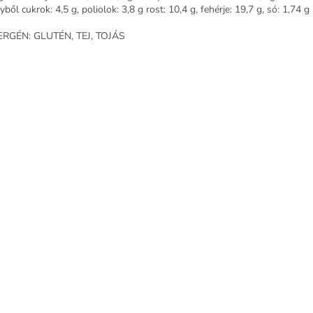
ből cukrok: 4,5 g, poliolok: 3,8 g rost: 10,4 g, fehérje: 19,7 g, só: 1,74 g
RGÉN: GLUTÉN, TEJ, TOJÁS