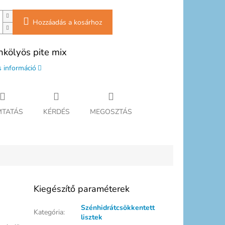
Hozzáadás a kosárhoz
nkölyös pite mix
s információ
TATÁS
KÉRDÉS
MEGOSZTÁS
Kiegészítő paraméterek
Szénhidrátcsökkentett
Kategória
:
lisztek