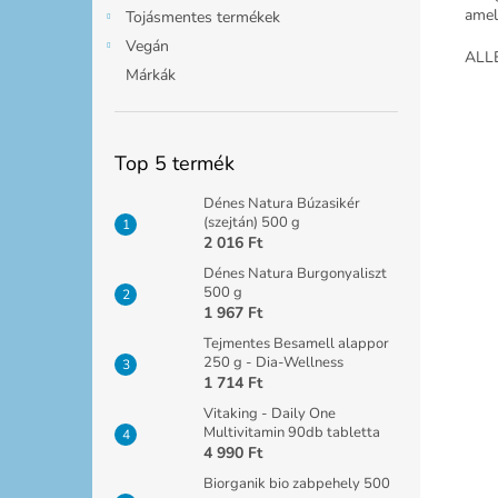
amely
Tojásmentes termékek
Vegán
ALLE
Márkák
Top 5 termék
Dénes Natura Búzasikér
(szejtán) 500 g
2 016 Ft
Dénes Natura Burgonyaliszt
500 g
1 967 Ft
Tejmentes Besamell alappor
250 g - Dia-Wellness
1 714 Ft
Vitaking - Daily One
Multivitamin 90db tabletta
4 990 Ft
Biorganik bio zabpehely 500