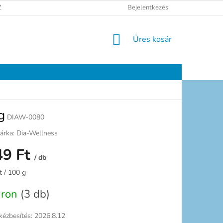
ELÉSI TÁJÉKOZTATÓ
JOGI NYILATKOZAT
Bejelentkezés
ELÉRHETŐSÉGEK
KOSÁR
Üres kosár
g
DIAW-0080
árka:
Dia-Wellness
49 Ft
/ db
:
t / 100 g
áron
(3 db)
kézbesítés:
2026.8.12