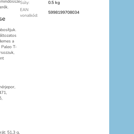
e mindössze
Súly
:
0.5 kg
erék.
EAN
5998199708034
vonalkód
:
se
bosítjuk.
változatos
rdemes a
g Paleo T-
rsozzuk,
int
hérjepor,
471,
ő,
rát: 51,3 g,