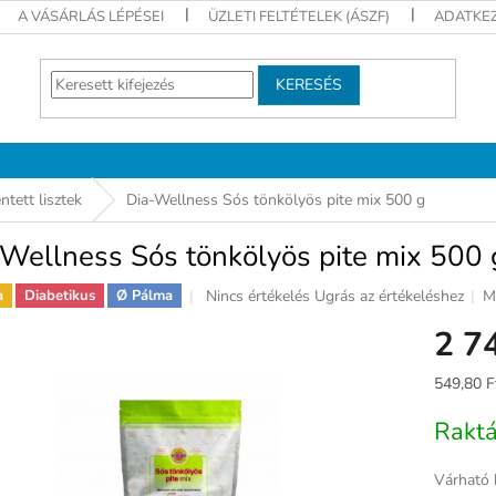
A VÁSÁRLÁS LÉPÉSEI
ÜZLETI FELTÉTELEK (ÁSZF)
ADATKEZ
KERESÉS
tett lisztek
Dia-Wellness Sós tönkölyös pite mix 500 g
Wellness Sós tönkölyös pite mix 500 
A
Nincs értékelés
Ugrás az értékeléshez
M
a
Diabetikus
Ø Pálma
termék
2 7
átlagos
értékelése
5-
Egységár
549,80 F
ből
0,0
Rakt
csillag.
Várható 