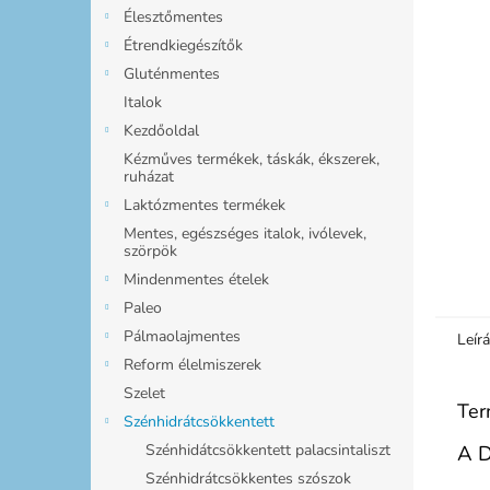
l
Élesztőmentes
Étrendkiegészítők
Gluténmentes
Italok
Kezdőoldal
Kézműves termékek, táskák, ékszerek,
ruházat
Laktózmentes termékek
Mentes, egészséges italok, ivólevek,
szörpök
Mindenmentes ételek
Paleo
Pálmaolajmentes
Leír
Reform élelmiszerek
Szelet
Ter
Szénhidrátcsökkentett
Szénhidátcsökkentett palacsintaliszt
A D
Szénhidrátcsökkentes szószok