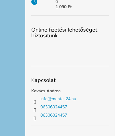
g
1 090 Ft
Online fizetési lehetőséget
biztosítunk
Kapcsolat
Kovács Andrea
info
@
mentes24.hu
06306024457
06306024457