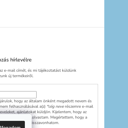
ozás hírlevélre
z e-mail címét, és mi tájékoztatást küldünk
nk új termékeiről.
járulok, hogy az általam önként megadott nevem és
ímem felhasználásával a(z)
*cég neve
részemre e-mail
leveleket, ajánlatokat küldjön. Kijelentem, hogy az
ési tájékoztatót
elolvastam. Megértettem, hogy a
ulásom bármikor visszavonhatom.
lfogadom