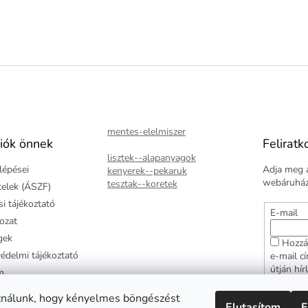
mentes-elelmiszer
iók önnek
Feliratk
lisztek--alapanyagok
lépései
Adja meg a
kenyerek--pekaruk
webáruházu
tesztak--koretek
ételek (ÁSZF)
i tájékoztató
E-mail
kozat
gek
Hozzá
édelmi tájékoztató
e-mail c
útján hír
m
adatkezel
ztató
hozzájár
ználunk, hogy kényelmes böngészést
Elutasítom
E
arancia