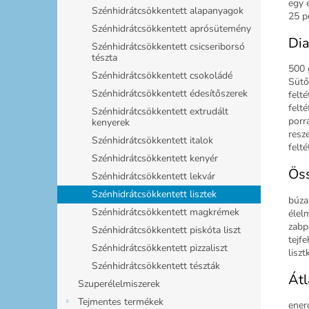
egy 
Szénhidrátcsökkentett alapanyagok
25 p
Szénhidrátcsökkentett aprósütemény
Dia
Szénhidrátcsökkentett csicseriborsó
tészta
500 
Szénhidrátcsökkentett csokoládé
Sütő
Szénhidrátcsökkentett édesítőszerek
felt
felt
Szénhidrátcsökkentett extrudált
porr
kenyerek
resze
Szénhidrátcsökkentett italok
felté
Szénhidrátcsökkentett kenyér
Ös
Szénhidrátcsökkentett lekvár
Szénhidrátcsökkentett lisztek
búzal
Szénhidrátcsökkentett magkrémek
élel
zabp
Szénhidrátcsökkentett piskóta liszt
tejfe
Szénhidrátcsökkentett pizzaliszt
lisz
Szénhidrátcsökkentett tészták
Átl
Szuperélelmiszerek
Tejmentes termékek
energ