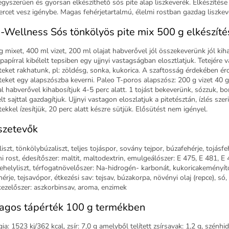
egyszerűen és gyorsan elkészíthető sós pite alap liszkeverék. Elkészítés
ercet vesz igénybe. Magas fehérjetartalmú, élelmi rostban gazdag liszkev
-Wellness Sós tönkölyös pite mix 500 g elkészíté
g mixet, 400 ml vizet, 200 ml olajat habverővel jól összekeverünk jól kiha
papírral kibélelt tepsiben egy ujjnyi vastagságban elosztlatjuk. Tetejére 
éteket rakhatunk, pl: zöldésg, sonka, kukorica. A szaftosság érdekében é
éteket egy alapszószba keverni. Paleo T-poros alapszósz: 200 g vizet 40 
al habverővel kihabosítjuk 4-5 perc alatt. 1 tojást bekeverünk, sózzuk, bo
lt sajttal gazdagítjuk. Ujjnyi vastagon eloszlatjuk a pitetésztán, ízlés szer
tekkel ízesítjük, 20 perc alatt készre sütjük. Elősütést nem igényel.
szetevők
iszt, tönkölybúzaliszt, teljes tojáspor, sovány tejpor, búzafehérje, tojásfe
mi rost, édesítőszer: maltit, maltodextrin, emulgeálószer: E 475, E 481, E 
ehelyliszt, térfogatnövelőszer: Na-hidrogén- karbonát, kukoricakeményít
hérje, tejsavópor, étkezési sav: tejsav, búzakorpa, növényi olaj (repce), só,
tkezelőszer: aszkorbinsav, aroma, enzimek
agos tápérték 100 g termékben
ia: 1523 kj/362 kcal, zsír: 7,0 g amelyből telített zsírsavak: 1,2 g, szénhid