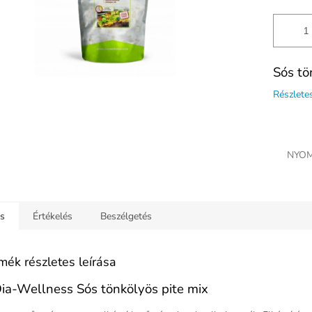
Sós tö
Részlete
NYOM
ás
Értékelés
Beszélgetés
mék részletes leírása
ia-Wellness Sós tönkölyös pite mix