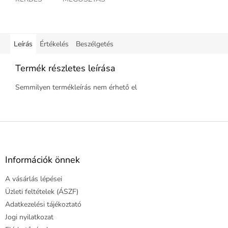
Leírás
Értékelés
Beszélgetés
Termék részletes leírása
Semmilyen termékleírás nem érhető el
L
á
b
l
Információk önnek
é
A vásárlás lépései
c
Üzleti feltételek (ÁSZF)
Adatkezelési tájékoztató
Jogi nyilatkozat