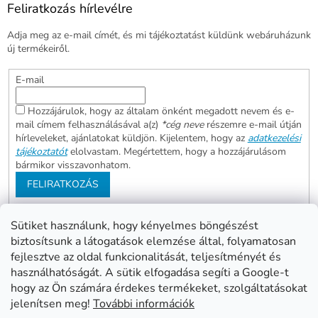
Feliratkozás hírlevélre
Adja meg az e-mail címét, és mi tájékoztatást küldünk webáruházunk
új termékeiről.
E-mail
Hozzájárulok, hogy az általam önként megadott nevem és e-
mail címem felhasználásával a(z)
*cég neve
részemre e-mail útján
hírleveleket, ajánlatokat küldjön. Kijelentem, hogy az
adatkezelési
tájékoztatót
elolvastam. Megértettem, hogy a hozzájárulásom
bármikor visszavonhatom.
FELIRATKOZÁS
Sütiket használunk, hogy kényelmes böngészést
biztosítsunk a látogatások elemzése által, folyamatosan
Abonett
Mester Család
fejlesztve az oldal funkcionalitását, teljesítményét és
Civita
használhatóságát. A sütik elfogadása segíti a Google-t
hogy az Ön számára érdekes termékeket, szolgáltatásokat
jelenítsen meg!
További információk