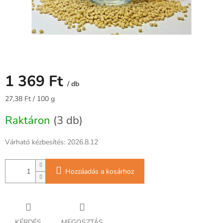
1 369 Ft
/ db
Egységár:
27,38 Ft / 100 g
Raktáron
(3 db)
Várható kézbesítés:
2026.8.12
Hozzáadás a kosárhoz
KÉRDÉS
MEGOSZTÁS