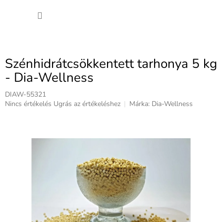
Ugrás
KOSÁ
a
fő
tartalomhoz
Szénhidrátcsökkentett tarhonya 5 kg
- Dia-Wellness
DIAW-55321
A
Nincs értékelés
Ugrás az értékeléshez
Márka:
Dia-Wellness
termék
átlagos
értékelése
5-
ből
0,0
csillag.