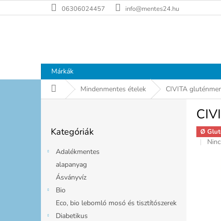
Ugrás
06306024457
info@mentes24.hu
a
fő
tartalomhoz
Márkák
Kezdőlap
Mindenmentes ételek
CIVITA gluténmen
O
CIV
l
Kategóriák
d
Kategóriák
átugrása
Ø Glut
a
A
Ninc
l
term
Adalékmentes
s
átla
alapanyag
ó
érté
Ásványvíz
p
5-
ből
a
Bio
0,0
n
Eco, bio lebomló mosó és tisztítószerek
csill
e
Diabetikus