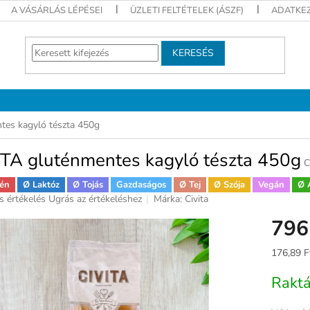
A VÁSÁRLÁS LÉPÉSEI
ÜZLETI FELTÉTELEK (ÁSZF)
ADATKEZ
KERESÉS
tes kagyló tészta 450g
ITA gluténmentes kagyló tészta 450g
C
én
Ø Laktóz
Ø Tojás
Gazdaságos
Ø Tej
Ø Szója
Vegán
Ø 
s értékelés
Ugrás az értékeléshez
Márka:
Civita
ék
796
gos
kelése
Egységár
176,89 F
Rakt
ag.