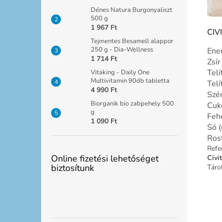
Dénes Natura Burgonyaliszt
500 g
1 967 Ft
CIV
Tejmentes Besamell alappor
250 g - Dia-Wellness
Ener
1 714 Ft
Zsír
Telí
Vitaking - Daily One
Multivitamin 90db tabletta
Telí
4 990 Ft
Szén
Biorganik bio zabpehely 500
Cuko
g
Fehé
1 090 Ft
Só (
Rost
Refe
Online fizetési lehetőséget
Civi
biztosítunk
Táro