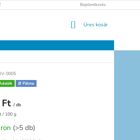
ELÉSI TÁJÉKOZTATÓ
JOGI NYILATKOZAT
Bejelentkezés
ELÉRHETŐSÉGEK
KOSÁR
Üres kosár
IV-0005
Adalék
Ø Pálma
 Ft
/ db
:
t / 100 g
áron
(>5 db)