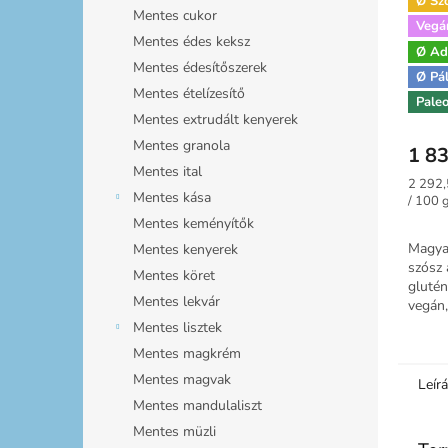
Ø Sz
Mentes cukor
Vegá
Mentes édes keksz
Ø Ad
Szafi
Mentes édesítőszerek
kréme
Ø Pá
Mentes ételízesítő
alapp
Pale
tejme
Mentes extrudált kenyerek
Mentes granola
1 83
Mentes ital
Egység
2 292,
Mentes kása
/ 100 
Mentes keményítők
Magya
Mentes kenyerek
szósz 
Mentes köret
glutén
Mentes lekvár
vegán,
Mentes lisztek
Mentes magkrém
Mentes magvak
Leír
Mentes mandulaliszt
Mentes müzli