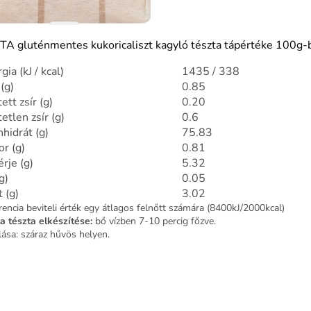
ITA gluténmentes kukoricaliszt kagyló tészta tápértéke 100g-
gia (kJ / kcal)
1435 / 338
 (g)
0.85
tett zsír (g)
0.20
tetlen zsír (g)
0.6
hidrát (g)
75.83
r (g)
0.81
rje (g)
5.32
g)
0.05
 (g)
3.02
rencia beviteli érték egy átlagos felnőtt számára (8400kJ/2000kcal)
ta tészta elkészítése:
bő vízben 7-10 percig főzve.
lása: száraz hűvös helyen.