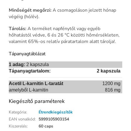
Minőségét megőrzi:
A csomagoláson jelzett hónap
végéig (hó/év).
Tárolás:
A terméket napfénytől vagy egyéb
hőhatástól védve, 6 és 26 °C közötti hőmérsékleten,
valamint 65%-os relatív páratartalom alatt tárolja!.
Tápanyagtáblázat
1 adag:
2 kapszula
Tápanyagtartalom:
2 kapszula
Acetil L-karnitin L-taratát
1200 mg
amelyből L-karnitin
816 mg
Kiegészítő paraméterek
Kategória
:
Étrendkiegészítők
EAN vonalkód
:
5999105903154
Kiszerelés
:
60 caps