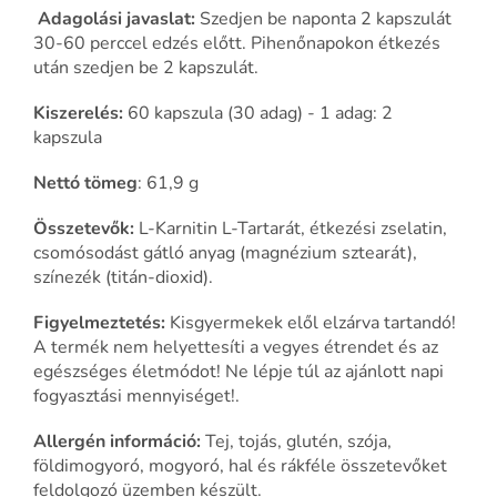
Adagolási javaslat:
Szedjen be naponta 2 kapszulát
30-60 perccel edzés előtt. Pihenőnapokon étkezés
után szedjen be 2 kapszulát.
Kiszerelés:
60 kapszula (30 adag) - 1 adag: 2
kapszula
Nettó tömeg
: 61,9 g
Összetevők:
L-Karnitin L-Tartarát, étkezési zselatin,
csomósodást gátló anyag (magnézium sztearát),
színezék (titán-dioxid).
Figyelmeztetés:
Kisgyermekek elől elzárva tartandó!
A termék nem helyettesíti a vegyes étrendet és az
egészséges életmódot! Ne lépje túl az ajánlott napi
fogyasztási mennyiséget!.
Allergén információ:
Tej, tojás, glutén, szója,
földimogyoró, mogyoró, hal és rákféle összetevőket
feldolgozó üzemben készült.