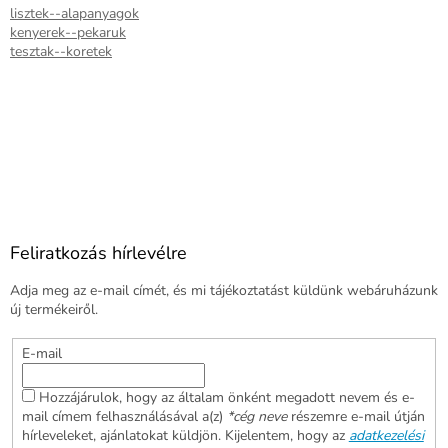
lisztek--alapanyagok
kenyerek--pekaruk
tesztak--koretek
Feliratkozás hírlevélre
Adja meg az e-mail címét, és mi tájékoztatást küldünk webáruházunk
új termékeiről.
E-mail
Hozzájárulok, hogy az általam önként megadott nevem és e-
mail címem felhasználásával a(z)
*cég neve
részemre e-mail útján
hírleveleket, ajánlatokat küldjön. Kijelentem, hogy az
adatkezelési