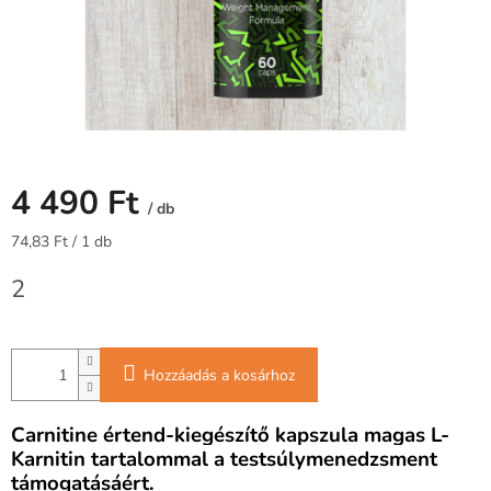
4 490 Ft
/ db
Egységár:
74,83 Ft / 1 db
2
Hozzáadás a kosárhoz
Carnitine értend-kiegészítő kapszula magas L-
Karnitin tartalommal a testsúlymenedzsment
támogatásáért.