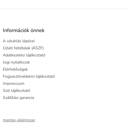
L
á
b
l
Információk önnek
é
A vásárlás lépései
c
Üzleti feltételek (ÁSZF)
Adatkezelési tájékoztató
Jogi nyilatkozat
Elérhetőségek
Fogyasztóvédelmi tájékoztató
Impresszum
Süti tájékoztató
Szállítási garancia
mentes-elelmiszer