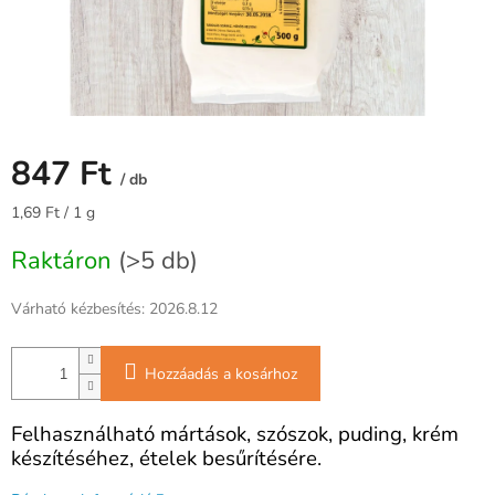
847 Ft
/ db
Egységár:
1,69 Ft / 1 g
Raktáron
(>5 db)
Várható kézbesítés:
2026.8.12
Hozzáadás a kosárhoz
Felhasználható mártások, szószok, puding, krém
készítéséhez, ételek besűrítésére.