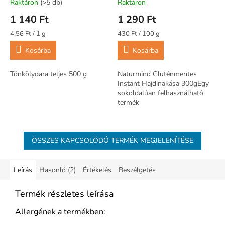
Raktáron
(>5 db)
Raktáron
1 140 Ft
1 290 Ft
Egységár:
Egységár:
4,56 Ft / 1 g
430 Ft / 100 g
Kosárba
Kosárba
Tönkölydara teljes 500 g
Naturmind Gluténmentes
Instant Hajdinakása 300gEgy
sokoldalúan felhasználható
termék
ÖSSZES KAPCSOLÓDÓ TERMÉK MEGJELENÍTÉSE
Leírás
Hasonló (2)
Értékelés
Beszélgetés
Termék részletes leírása
Allergének a termékben: