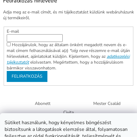
Feliratkozás hírlevélre
Adja meg az e-mail címét, és mi tájékoztatást küldünk webáruházunk
új termékeiről.
E-mail
Hozzájárulok, hogy az általam önként megadott nevem és e-
mail címem felhasználásával a(z)
*cég neve
részemre e-mail útján
hírleveleket, ajánlatokat küldjön. Kijelentem, hogy az
adatkezelési
tájékoztatót
elolvastam. Megértettem, hogy a hozzájárulásom
bármikor visszavonhatom.
FELIRATKOZÁS
Abonett
Mester Család
Civita
Sütiket használunk, hogy kényelmes böngészést
biztosítsunk a látogatások elemzése által, folyamatosan
fejlesztve az oldal funkcionalitását, teljesítményét és