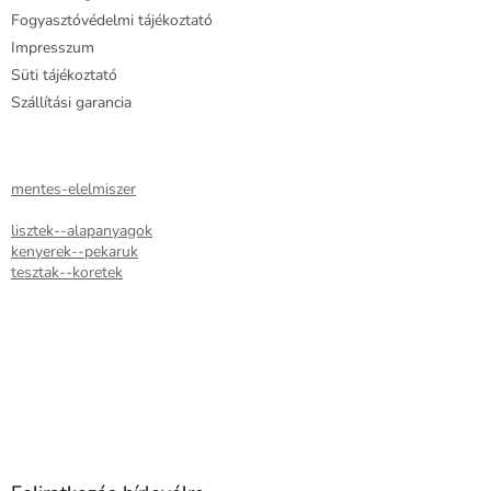
Fogyasztóvédelmi tájékoztató
Impresszum
Süti tájékoztató
Szállítási garancia
mentes-elelmiszer
lisztek--alapanyagok
kenyerek--pekaruk
tesztak--koretek