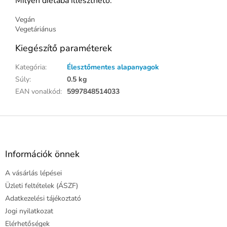
Milyen diétába illeszthető:
Vegán
Vegetáriánus
Kiegészítő paraméterek
Kategória
:
Élesztőmentes alapanyagok
Súly
:
0.5 kg
EAN vonalkód
:
5997848514033
L
á
b
l
Információk önnek
é
A vásárlás lépései
c
Üzleti feltételek (ÁSZF)
Adatkezelési tájékoztató
Jogi nyilatkozat
Elérhetőségek