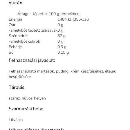
glutén
Átlagos tápérték 100 g termékben:
Energia
1484 kJ (355kcal)
Zsír
0 g
-amelyből telített zsírsavak
0 g
Szénhidrát
87 g
-amelyből cukrok
0 g
Fehérje
0,3 g
Só
0,15 g
Felhasználási javaslat:
Felhasználható mártások, puding, krém készítéséhez, ételek
besűrítésére.
Tárolás:
száraz, hűvös helyen
Származási hely:
Litvánia