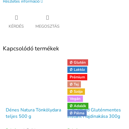
Részletes információ
KÉRDÉS
MEGOSZTÁS
Kapcsolódó termékek
Ø Glutén
Ø Laktóz
Prémium
Ø Tej
Ø Szója
Vegán
Ø Adalék
Dénes Natura Tönkölydara
Naturmind Gluténmentes
Ø Pálma
teljes 500 g
Instant Hajdinakása 300g