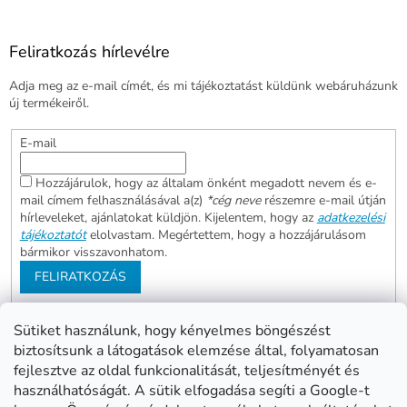
Feliratkozás hírlevélre
Adja meg az e-mail címét, és mi tájékoztatást küldünk webáruházunk
új termékeiről.
E-mail
Hozzájárulok, hogy az általam önként megadott nevem és e-
mail címem felhasználásával a(z)
*cég neve
részemre e-mail útján
hírleveleket, ajánlatokat küldjön. Kijelentem, hogy az
adatkezelési
tájékoztatót
elolvastam. Megértettem, hogy a hozzájárulásom
bármikor visszavonhatom.
FELIRATKOZÁS
Sütiket használunk, hogy kényelmes böngészést
biztosítsunk a látogatások elemzése által, folyamatosan
Abonett
Mester Család
fejlesztve az oldal funkcionalitását, teljesítményét és
Civita
használhatóságát. A sütik elfogadása segíti a Google-t