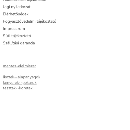
t
Jogi nyilatkozat
á
Elérhetőségek
s
e
Fogyasztóvédelmi tájékoztató
l
Impresszum
e
Süti tájékoztató
m
e
Szállítási garancia
i
mentes-elelmiszer
lisztek--alapanyagok
kenyerek--pekaruk
tesztak--koretek