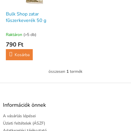
e
e
k
z
l
Bulk Shop zatar
é
i
fűszerkeverék 50 g
s
s
e
t
Raktáron
(>5 db)
á
790 Ft
j
a
Kosárba
összesen
1
termék
L
i
s
L
t
á
a
b
i
l
Információk önnek
r
é
á
A vásárlás lépései
c
n
y
Üzleti feltételek (ÁSZF)
í
Adatkezelési tájékoztató