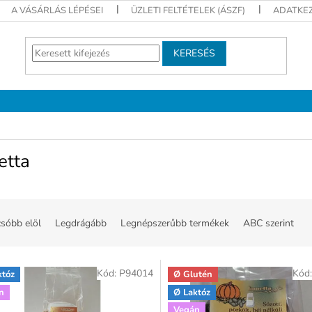
A VÁSÁRLÁS LÉPÉSEI
ÜZLETI FELTÉTELEK (ÁSZF)
ADATKEZ
KERESÉS
etta
sóbb elöl
Legdrágább
Legnépszerűbb termékek
ABC szerint
Kód:
P94014
Kód
któz
Ø Glutén
n
Ø Laktóz
Vegán