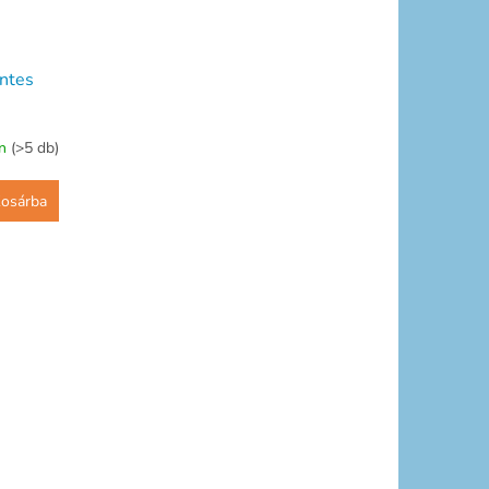
ntes
on
(>5 db)
osárba