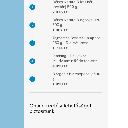
Dénes Natura Búzasikér
(szejtán) 500 g
2 016 Ft
Dénes Natura Burgonyaliszt
500 g
1 967 Ft
Tejmentes Besamell alappor
250 g - Dia-Wellness
1 714 Ft
Vitaking - Daily One
Multivitamin 90db tabletta
4 990 Ft
Biorganik bio zabpehely 500
g
1 090 Ft
Online fizetési lehetőséget
biztosítunk