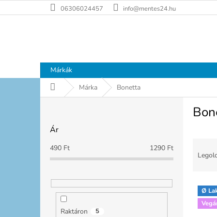
Ugrás
06306024457
info@mentes24.hu
a
fő
tartalomhoz
Márkák
Kezdőlap
Márka
Bonetta
O
Bon
l
d
Ár
a
T
l
490
Ft
1290
Ft
e
s
Legolc
r
ó
m
p
T
é
a
Ø La
e
k
n
Vegá
r
e
e
Raktáron
5