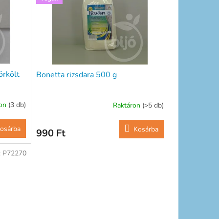
örkölt
Bonetta rizsdara 500 g
ron
(3 db)
Raktáron
(>5 db)
osárba
Kosárba
990 Ft
:
P72270