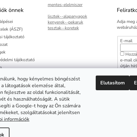
mentes-elelmiszer
iók önnek
Feliratk
lisztek--alapanyagok
lépései
Adja meg a
kenyerek--pekaruk
webáruházu
tesztak--koretek
ételek (ÁSZF)
i tájékoztató
E-mail
kozat
gek
Hozzá
édelmi tájékoztató
e-mail c
útján hír
m
adatkezel
ztató
hozzájár
ználunk, hogy kényelmes böngészést
Elutasítom
E
arancia
 a látogatások elemzése által,
FELI
 fejlesztve az oldal funkcionalitását,
yét és használhatóságát. A sütik
segíti a Google-t hogy az Ön számára
mékeket, szolgáltatásokat jelenítsen
Abonett
Mester Család
Civita
i információk
ok