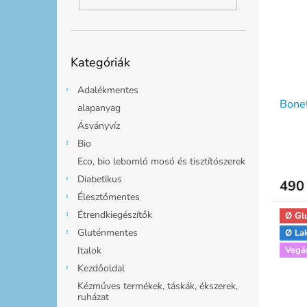
m
k
l
é
r
k
e
e
n
Kategóriák
k
d
Kategóriák
átugrása
l
e
i
z
Adalékmentes
Bonet
s
é
alapanyag
t
s
Ásványvíz
á
e
Bio
j
Eco, bio lebomló mosó és tisztítószerek
a
Diabetikus
490 
Élesztőmentes
Étrendkiegészítők
Ø Gl
Gluténmentes
Ø La
Italok
Vegá
Kezdőoldal
Kézműves termékek, táskák, ékszerek,
ruházat