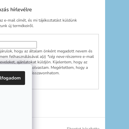
ozás hírlevélre
z e-mail címét, és mi tájékoztatást küldünk
nk új termékeiről.
járulok, hogy az általam önként megadott nevem és
ímem felhasználásával a(z)
*cég neve
részemre e-mail
leveleket, ajánlatokat küldjön. Kijelentem, hogy az
ési tájékoztatót
elolvastam. Megértettem, hogy a
ulásom bármikor visszavonhatom.
lfogadom
RATKOZÁS
Shoptet készítette