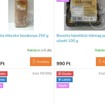
ta étkezési búzakorpa 250 g
Bonetta héjnélküli tökmag p
sózott 100 g
Raktáron
(>5 db)
Raktá
Kosárba
K
Ft
990 Ft
Kód:
P67056
Kód
utén
Ø Glutén
któz
Ø Laktóz
n
Vegán