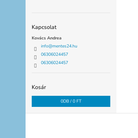
Kapcsolat
Kovács Andrea
info
@
mentes24.hu
06306024457
06306024457
Kosár
0
DB /
0 FT
L
á
b
l