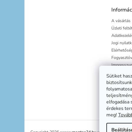
é
Informác
c
A vásárlás 
Üzleti felt
Adatkezelés
Jogi nyilat
Elérhetősé
Fogyasztóv
Impresszu
Süti tájéko
Sütiket has
Szállítási g
biztosítsunk
folyamatosan
teljesítmén
elfogadása 
érdekes ter
meg!
Tovább
Beállítás