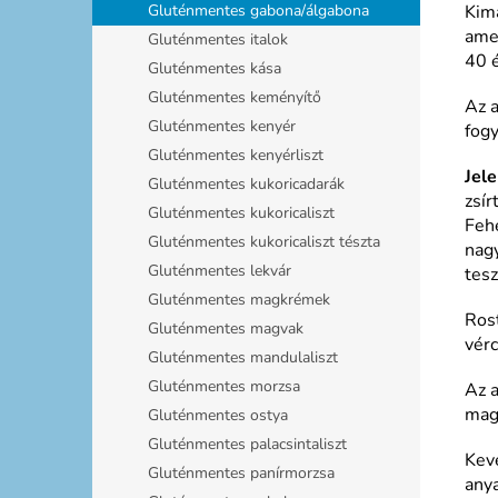
Gluténmentes gabona/álgabona
Kima
amel
Gluténmentes italok
40 é
Gluténmentes kása
Gluténmentes keményítő
Az a
Gluténmentes kenyér
fogy
Gluténmentes kenyérliszt
Jel
Gluténmentes kukoricadarák
zsí
Gluténmentes kukoricaliszt
Fehé
Gluténmentes kukoricaliszt tészta
nag
Gluténmentes lekvár
tesz
Gluténmentes magkrémek
Rost
Gluténmentes magvak
vérc
Gluténmentes mandulaliszt
Gluténmentes morzsa
Az a
mag
Gluténmentes ostya
Gluténmentes palacsintaliszt
Kevé
Gluténmentes panírmorzsa
any