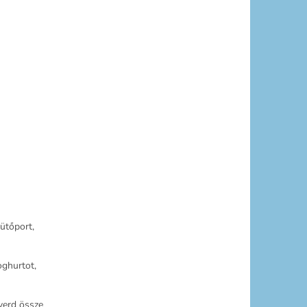
sütőport,
oghurtot,
verd össze