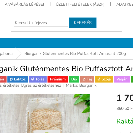
A VÁSÁRLÁS LÉPÉSEI
ÜZLETI FELTÉTELEK (ÁSZF)
ADATKEZ
KERESÉS
gabona
Biorganik Gluténmentes Bio Puffasztott Amarant 200g
rganik Gluténmentes Bio Puffasztott 
én
Ø Laktóz
Ø Tojás
Prémium
Bio
Ø Tej
Ø Szója
Vegán
s értékelés
Ugrás az értékeléshez
Márka:
Biorganik
ék
1 7
gos
kelése
Egységár
850,50 F
Rakt
ag.