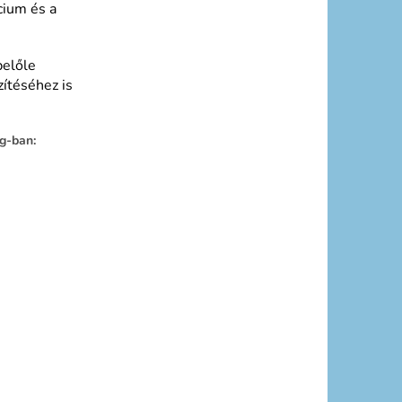
cium és a
belőle
zítéséhez is
g-ban: