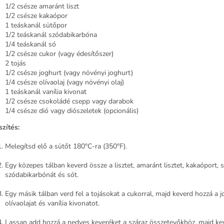
1/2 csésze amaránt liszt
1/2 csésze kakaópor
1 teáskanál sütőpor
1/2 teáskanál szódabikarbóna
1/4 teáskanál só
1/2 csésze cukor (vagy édesítőszer)
2 tojás
1/2 csésze joghurt (vagy növényi joghurt)
1/4 csésze olívaolaj (vagy növényi olaj)
1 teáskanál vanília kivonat
1/2 csésze csokoládé csepp vagy darabok
1/4 csésze dió vagy diószeletek (opcionális)
szítés:
Melegítsd elő a sütőt 180°C-ra (350°F).
Egy közepes tálban keverd össze a lisztet, amaránt lisztet, kakaóport, 
szódabikarbónát és sót.
Egy másik tálban verd fel a tojásokat a cukorral, majd keverd hozzá a j
olívaolajat és vanília kivonatot.
Lassan add hozzá a nedves keveréket a száraz összetevőkhöz, majd ke