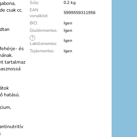
Súly
:
0.2 kg
gabona,
de csak cc.
EAN
5999559311956
vonalkód
:
BIO
:
Igen
odtan
Gluténmentes
:
Igen
?
Igen
Laktózmentes
:
fehérje- és
Tojásmentes
:
Igen
nának.
nt tartalmaz
hasznossá
rátok
ő hatású.
cium,
ntinutritív
s