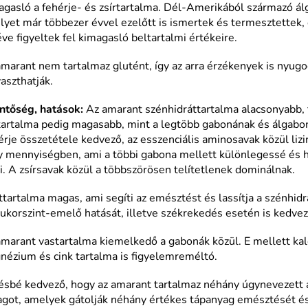
gasló a fehérje- és zsírtartalma. Dél-Amerikából származó ál
yet már többezer évvel ezelőtt is ismertek és termesztettek, 
ve figyeltek fel kimagasló beltartalmi értékeire.
marant nem tartalmaz glutént, így az arra érzékenyek is nyug
aszthatják.
entőség, hatások:
Az amarant szénhidráttartalma alacsonyabb, 
rtartalma pedig magasabb, mint a legtöbb gabonának és álgabo
rje összetétele kedvező, az esszenciális aminosavak közül lizi
y mennyiségben, ami a többi gabona mellett különlegessé és 
i. A zsírsavak közül a többszörösen telítetlenek dominálnak.
tartalma magas, ami segíti az emésztést és lassítja a szénhid
ukorszint-emelő hatását, illetve székrekedés esetén is kedvez
marant vastartalma kiemelkedő a gabonák közül. E mellett kal
nézium és cink tartalma is figyelemreméltó.
sbé kedvező, hogy az amarant tartalmaz néhány úgynevezett a
agot, amelyek gátolják néhány értékes tápanyag emésztését é