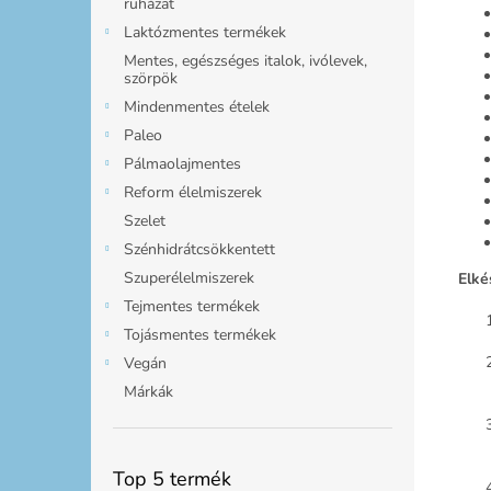
ruházat
Laktózmentes termékek
Mentes, egészséges italok, ivólevek,
szörpök
Mindenmentes ételek
Paleo
Pálmaolajmentes
Reform élelmiszerek
Szelet
Szénhidrátcsökkentett
Szuperélelmiszerek
Elké
Tejmentes termékek
Tojásmentes termékek
Vegán
Márkák
Top 5 termék