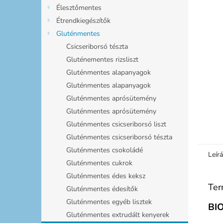
l
Élesztőmentes
Étrendkiegészítők
Gluténmentes
Csicseriborsó tészta
Gluténementes rizsliszt
Gluténmentes alapanyagok
Gluténmentes alapanyagok
Gluténmentes aprósütemény
Gluténmentes aprósütemény
Gluténmentes csicseriborsó liszt
Gluténmentes csicseriborsó tészta
Gluténmentes csokoládé
Leír
Gluténmentes cukrok
Gluténmentes édes keksz
Ter
Gluténmentes édesítők
Gluténmentes egyéb lisztek
BIO
Gluténmentes extrudált kenyerek