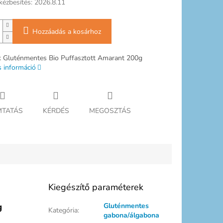
kézbesítés:
2026.8.11
Hozzáadás a kosárhoz
k Gluténmentes Bio Puffasztott Amarant 200g
s információ
TATÁS
KÉRDÉS
MEGOSZTÁS
Kiegészítő paraméterek
g
Gluténmentes
Kategória
:
gabona/álgabona