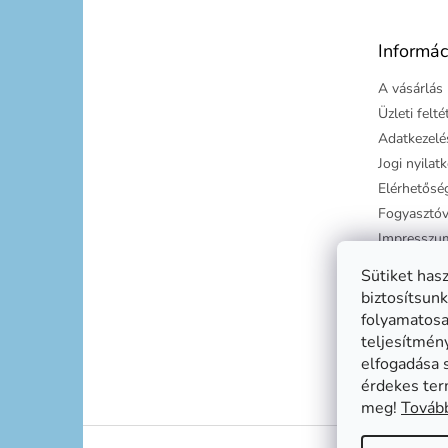
l
é
Informác
c
A vásárlás 
Üzleti felt
Adatkezelés
Jogi nyilat
Elérhetősé
Fogyasztóv
Impresszu
Süti tájéko
Sütiket has
Szállítási g
biztosítsunk
folyamatosan
teljesítmén
elfogadása 
érdekes ter
meg!
Tovább