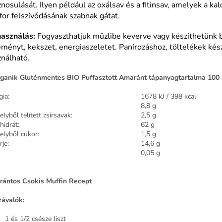
nosulását. Ilyen például az oxálsav és a fitinsav, amelyek a kal
for felszívódásának szabnak gátat.
használás:
Fogyaszthatjuk müzlibe keverve vagy készíthetünk 
ményt, kekszet, energiaszeletet. Panírozáshoz, töltelékek kés
nálható.
ganik Gluténmentes BIO Puffasztott Amaránt tápanyagtartalma 100 
gia:
1678 kJ / 398 kcal
8,8 g
lyből telített zsírsavak:
2,5 g
hidrát:
62 g
elyből cukor:
1,5 g
je:
14,6 g
0,05 g
ántos Csokis Muffin Recept
ávalók:
1 és 1/2 csésze liszt