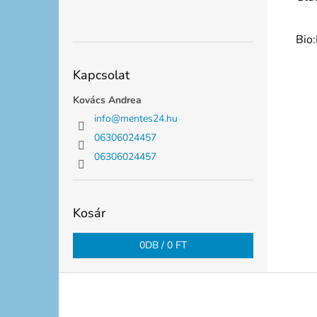
Bio
Kapcsolat
Kovács Andrea
info
@
mentes24.hu
06306024457
06306024457
Kosár
0
DB /
0 FT
L
á
b