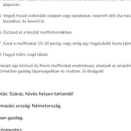
alaposan.
Vegyél hozzá csokoládé cseppet vagy darabokat, valamint diót (ha hasz
tésztához, és keverd el.
Osztasd el a tésztát muffinformákban.
Süsd a muffinokat 15-20 percig, vagy amíg egy fogpiszkáló tiszta kijön
Hagyd hűlni, majd tálald.
 recept egy könnyű és finom muffinokat eredményez, amelyek az amaránt 
önhetően gazdag tápanyagokban és rostban. Jó étvágyat!
lás: Száraz, hűvös helyen tartandó!
rmazási ország: Németország.
ban gazdag.
ténmentes.