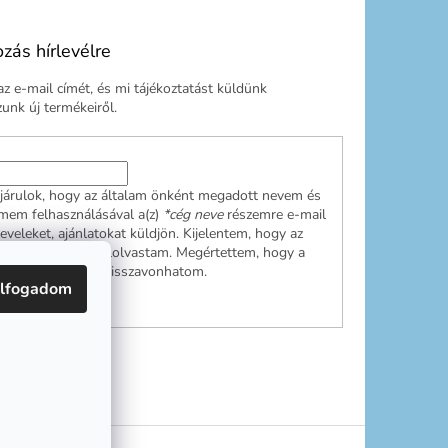
ozás hírlevélre
z e-mail címét, és mi tájékoztatást küldünk
nk új termékeiről.
járulok, hogy az általam önként megadott nevem és
ímem felhasználásával a(z)
*cég neve
részemre e-mail
leveleket, ajánlatokat küldjön. Kijelentem, hogy az
ési tájékoztatót
elolvastam. Megértettem, hogy a
ulásom bármikor visszavonhatom.
lfogadom
RATKOZÁS