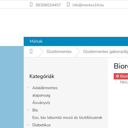
Ugrás
06306024457
info@mentes24.hu
a
fő
tartalomhoz
Márkák
Kezdőlap
Gluténmentes
Gluténmentes gabona/ál
O
Bio
l
Kategóriák
d
Kategóriák
átugrása
Ø Glut
a
A
Ninc
l
term
Adalékmentes
s
átla
alapanyag
ó
érté
Ásványvíz
p
5-
ből
a
Bio
0,0
n
Eco, bio lebomló mosó és tisztítószerek
csill
e
Diabetikus