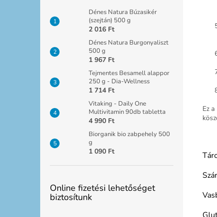
Dénes Natura Búzasikér
(szejtán) 500 g
2 016 Ft
Dénes Natura Burgonyaliszt
500 g
1 967 Ft
Tejmentes Besamell alappor
250 g - Dia-Wellness
1 714 Ft
Vitaking - Daily One
Ez a
Multivitamin 90db tabletta
kösz
4 990 Ft
Biorganik bio zabpehely 500
g
1 090 Ft
Táro
Szá
Online fizetési lehetőséget
Vas
biztosítunk
Glu