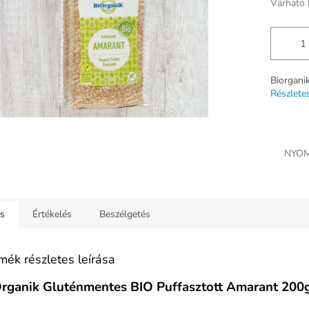
Várható 
Biorgani
Részlete
NYOM
ás
Értékelés
Beszélgetés
mék részletes leírása
rganik Gluténmentes BIO Puffasztott Amarant 200