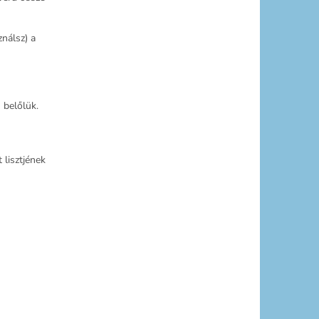
nálsz) a
 belőlük.
lisztjének