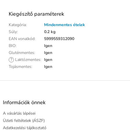
Kiegészítő paraméterek
Kategória
:
Mindenmentes ételek
Súly
:
0.2 kg
EAN vonalkód
:
5999559312090
BIO
:
Igen
Gluténmentes
:
Igen
?
Laktózmentes
:
Igen
Tojásmentes
:
Igen
L
á
b
l
Információk önnek
é
A vásárlás lépései
c
Üzleti feltételek (ÁSZF)
Adatkezelési tájékoztató