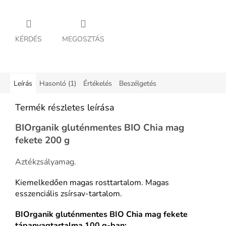
KÉRDÉS
MEGOSZTÁS
Leírás
Hasonló (1)
Értékelés
Beszélgetés
Termék részletes leírása
BIOrganik gluténmentes BIO Chia mag
fekete 200 g
Aztékzsályamag.
Kiemelkedően magas rosttartalom.
Magas
esszenciális zsírsav-tartalom.
BIOrganik gluténmentes BIO Chia mag fekete
tápanyagtartalma 100 g-ban: