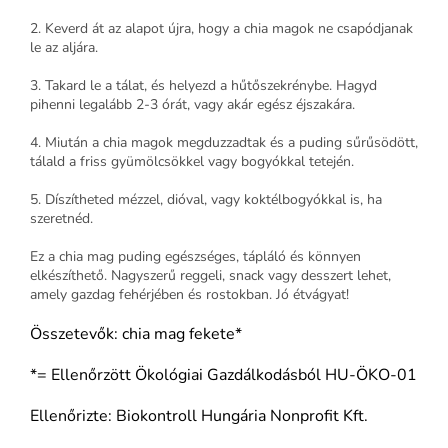
2. Keverd át az alapot újra, hogy a chia magok ne csapódjanak
le az aljára.
3. Takard le a tálat, és helyezd a hűtőszekrénybe. Hagyd
pihenni legalább 2-3 órát, vagy akár egész éjszakára.
4. Miután a chia magok megduzzadtak és a puding sűrűsödött,
tálald a friss gyümölcsökkel vagy bogyókkal tetején.
5. Díszítheted mézzel, dióval, vagy koktélbogyókkal is, ha
szeretnéd.
Ez a chia mag puding egészséges, tápláló és könnyen
elkészíthető. Nagyszerű reggeli, snack vagy desszert lehet,
amely gazdag fehérjében és rostokban. Jó étvágyat!
Összetevők: chia mag fekete*
*= Ellenőrzött Ökológiai Gazdálkodásból HU-ÖKO-01
Ellenőrizte: Biokontroll Hungária Nonprofit Kft.