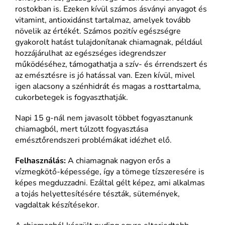
rostokban is. Ezeken kívül számos ásványi anyagot és
vitamint, antioxidánst tartalmaz, amelyek tovább
növelik az értékét. Számos pozitív egészségre
gyakorolt hatást tulajdonítanak chiamagnak, például
hozzájárulhat az egészséges idegrendszer
működéséhez, támogathatja a szív- és érrendszert és
az emésztésre is jó hatással van. Ezen kívül, mivel
igen alacsony a szénhidrát és magas a rosttartalma,
cukorbetegek is fogyaszthatják.
Napi 15 g-nál nem javasolt többet fogyasztanunk
chiamagból, mert túlzott fogyasztása
emésztőrendszeri problémákat idézhet elő.
Felhasználás:
A chiamagnak nagyon erős a
vízmegkötő-képessége, így a tömege tízszeresére is
képes megduzzadni. Ezáltal gélt képez, ami alkalmas
a tojás helyettesítésére tészták, sütemények,
vagdaltak készítésekor.