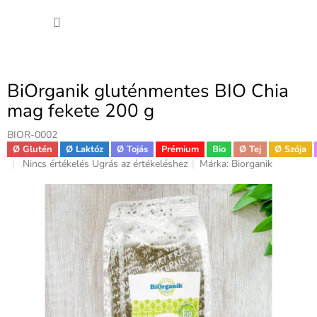
Ugrás
KOSÁ
a
fő
tartalomhoz
BiOrganik gluténmentes BIO Chia
mag fekete 200 g
BIOR-0002
Ø Glutén
Ø Laktóz
Ø Tojás
Prémium
Bio
Ø Tej
Ø Szója
A
Nincs értékelés
Ugrás az értékeléshez
Márka:
Biorganik
termék
átlagos
értékelése
5-
ből
0,0
csillag.