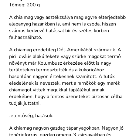
Tömeg: 200 g
A chia mag vagy asztékzsálya mag egyre elterjedtebb
alapanyag hazánkban is, ami nem is csoda, hiszen
számos kedvező hatással bír és széles körben
felhasználható.
A chiamag eredetileg Dél-Amerikából származik. A
pici, ovális alakú fekete vagy szürke magokat termő
növényt már Kolumbusz érkezése előtt is nagy
területeken termesztették és a kukoricához
hasonlóan nagyon értékesnek számított. A futók
eledelének is nevezték, mert a hírnökök egy marék
chiamagot vittek magukkal táplálékul annak
érdekében, hogy a fontos üzeneteket biztosan célba
tudják juttatni.
Jelentőség, hatások:
A chiamag nagyon gazdag tápanyagokban. Nagyon jó
fehérjeforrás, gazdag omega-3 zsírsavakban és