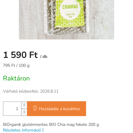
1 590 Ft
/ db
Egységár:
795 Ft / 100 g
Raktáron
Várható kézbesítés:
2026.8.11
Hozzáadás a kosárhoz
BiOrganik gluténmentes BIO Chia mag fekete 200 g
Részletes információ