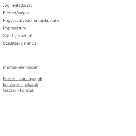
Jogi nyilatkozat
Elérhetőségek
Fogyasztóvédelmi tájékoztató
Impresszum
Süti tájékoztató
Szállítási garancia
mentes-elelmiszer
lisztek--alapanyagok
kenyerek--pekaruk
tesztak--koretek