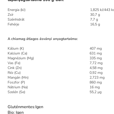
Energia (kJ)
1,825 kJ/443 k
Zsír
30,7 g
Szénhidrát
7,7 g
Fehérje
16,5 g
A chiamag átlagos ásványi anyagtartalma:
Kálium (K)
407 mg
Kalcium (Ca)
631 mg
Magnézium (Mg)
335 mg
Vas (Fe)
7,72 mg
Cink (Zn)
4,58 mg
Réz (Cu)
0,92 mg
Mangán (Mn)
2,723 mg
Foszfor (P)
860 mg
Nátrium (Na)
16 mg
Szelén (Se)
55,2 µg
Gluténmentes:Igen
Bio: Igen