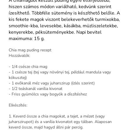
A chiamagból készült puding egyre elterjedtebb,
hiszen számos módon variálható, kedvünk szerint
ízesíthető. Többféle sütemény is készíthető belőle. A
kis fekete magok viszont belekeverhetők turmixokba,
smoothie-kba, levesekbe, kásákba, müzliszeletekbe,
kenyerekbe, péksüteményekbe. Napi bevitel
maximuma: 15 g.
Chia mag puding recept
Hozzávalók:
- 1/4 csésze chia mag
- 1 csésze tej (tej vagy növényi tej, például mandula vagy
kókusztej)
- 1 evőkanál méz vagy juharszirup (ízlés szerint)
- 1/2 teáskanál vanília kivonat
- Friss gyümölcs vagy bogyók a díszítéshez
Elkészítés:
1. Keverd össze a chia magokat, a tejet, a mézet (vagy
juharszirupot) és a vanília kivonatot egy tálban. Alaposan
keverd össze, majd hagyd állni pár percig.