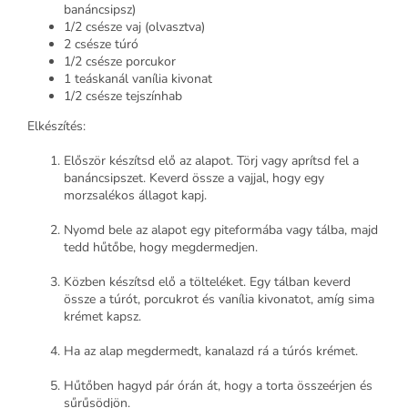
banáncsipsz)
1/2 csésze vaj (olvasztva)
2 csésze túró
1/2 csésze porcukor
1 teáskanál vanília kivonat
1/2 csésze tejszínhab
Elkészítés:
Először készítsd elő az alapot. Törj vagy aprítsd fel a
banáncsipszet. Keverd össze a vajjal, hogy egy
morzsalékos állagot kapj.
Nyomd bele az alapot egy piteformába vagy tálba, majd
tedd hűtőbe, hogy megdermedjen.
Közben készítsd elő a tölteléket. Egy tálban keverd
össze a túrót, porcukrot és vanília kivonatot, amíg sima
krémet kapsz.
Ha az alap megdermedt, kanalazd rá a túrós krémet.
Hűtőben hagyd pár órán át, hogy a torta összeérjen és
sűrűsödjön.