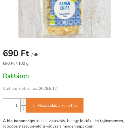
690 Ft
/ db
Egységár:
690 Ft / 100 g
Raktáron
Várható kézbesítés:
2026.8.12
Hozzáadás a kosárhoz
A bio banánchips
ideális választás, ha egy
laktóz- és tojásmentes
,
ropogós nassolnivalóra vágysz a mindennapokban.