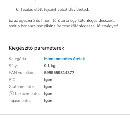
Tálalás előtt tejszínhabbal díszítheted.
Ez az egyszerű és finom túrótorta egy különleges desszert,
amit a banáncsipsz pikáns íze tesz különlegessé. Jó étvágyat!
Kiegészítő paraméterek
Kategória
:
Mindenmentes ételek
Súly
:
0.1 kg
EAN vonalkód
:
5999559314377
BIO
:
Igen
Gluténmentes
:
Igen
?
Laktózmentes
:
Igen
Tojásmentes
:
Igen
L
á
b