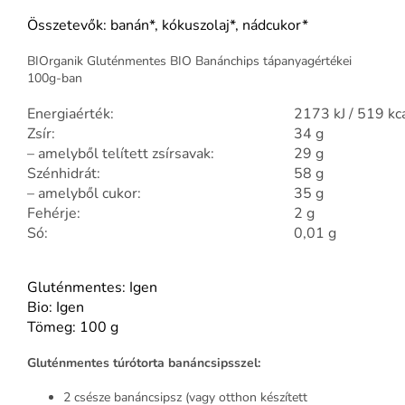
Összetevők: banán*, kókuszolaj*, nádcukor*
BIOrganik Gluténmentes BIO Banánchips tápanyagértékei
100g-ban
Energiaérték:
2173 kJ / 519 kc
Zsír:
34 g
– amelyből telített zsírsavak:
29 g
Szénhidrát:
58 g
– amelyből cukor:
35 g
Fehérje:
2 g
Só:
0,01 g
Gluténmentes: Igen
Bio: Igen
Tömeg: 100 g
Gluténmentes túrótorta banáncsipsszel:
2 csésze banáncsipsz (vagy otthon készített