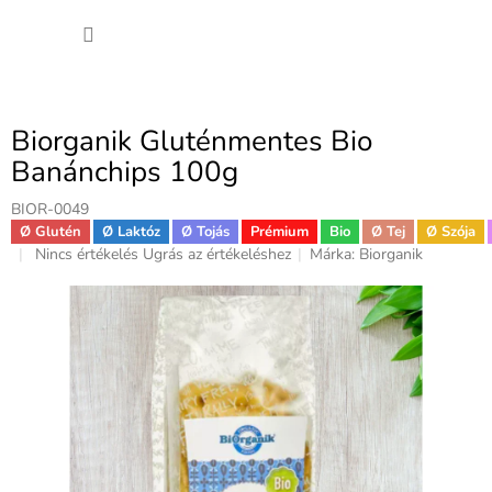
Ugrás
KOSÁ
a
fő
tartalomhoz
Biorganik Gluténmentes Bio
Banánchips 100g
BIOR-0049
Ø Glutén
Ø Laktóz
Ø Tojás
Prémium
Bio
Ø Tej
Ø Szója
A
Nincs értékelés
Ugrás az értékeléshez
Márka:
Biorganik
termék
átlagos
értékelése
5-
ből
0,0
csillag.