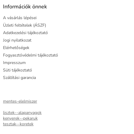
l
Információk önnek
é
A vásárlás lépései
c
Üzleti feltételek (ÁSZF)
Adatkezelési tájékoztató
Jogi nyilatkozat
Elérhetőségek
Fogyasztóvédelmi tájékoztató
Impresszum
Süti tájékoztató
Szállítási garancia
mentes-elelmiszer
lisztek--alapanyagok
kenyerek--pekaruk
tesztak--koretek