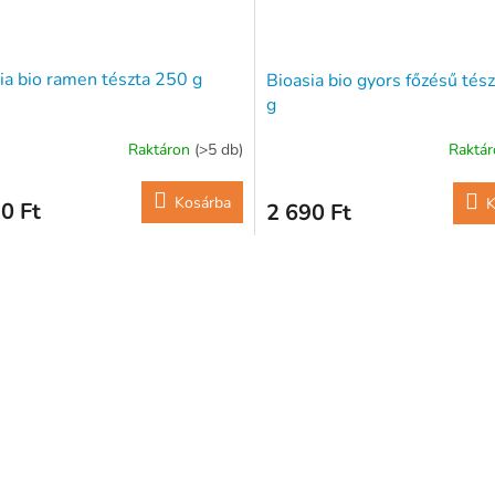
ia bio ramen tészta 250 g
Bioasia bio gyors főzésű tés
g
Raktáron
(>5 db)
Raktá
Kosárba
K
0 Ft
2 690 Ft
L
i
s
t
a
i
r
á
n
y
í