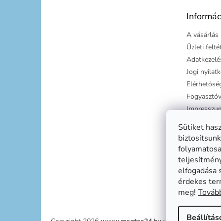
é
Informác
c
A vásárlás 
Üzleti felt
Adatkezelés
Jogi nyilat
Elérhetősé
Fogyasztóv
Impresszu
Süti tájéko
Sütiket has
Szállítási g
biztosítsunk
folyamatosan
teljesítmén
elfogadása 
érdekes ter
meg!
Tovább
Beállítás