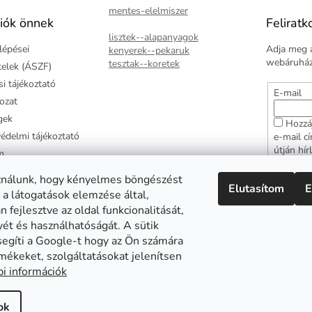
mentes-elelmiszer
iók önnek
Feliratk
lisztek--alapanyagok
lépései
Adja meg a
kenyerek--pekaruk
webáruházu
tesztak--koretek
ételek (ÁSZF)
i tájékoztató
E-mail
kozat
gek
Hozzá
édelmi tájékoztató
e-mail c
útján hír
m
adatkezel
ztató
hozzájár
ználunk, hogy kényelmes böngészést
Elutasítom
E
arancia
 a látogatások elemzése által,
FELI
 fejlesztve az oldal funkcionalitását,
yét és használhatóságát. A sütik
segíti a Google-t hogy az Ön számára
mékeket, szolgáltatásokat jelenítsen
Abonett
Mester Család
Civita
i információk
ok