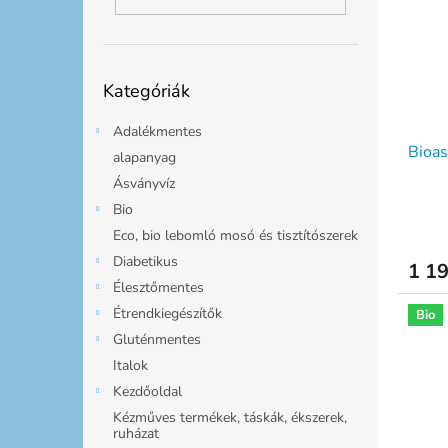
m
k
l
é
r
k
e
e
n
Kategóriák
k
d
Kategóriák
átugrása
l
e
i
z
Adalékmentes
Bioas
s
é
alapanyag
t
s
Ásványvíz
á
e
Bio
j
Eco, bio lebomló mosó és tisztítószerek
a
Diabetikus
1 19
Élesztőmentes
Étrendkiegészítők
Bio
Gluténmentes
Italok
Kezdőoldal
Kézműves termékek, táskák, ékszerek,
ruházat