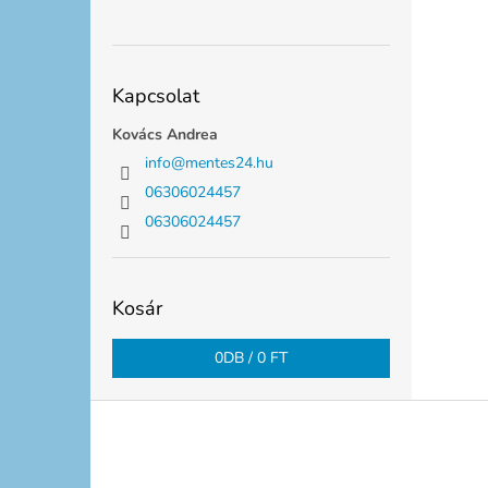
Kapcsolat
Kovács Andrea
info
@
mentes24.hu
06306024457
06306024457
Kosár
0
DB /
0 FT
L
á
b
l