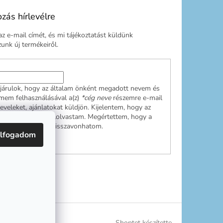
ozás hírlevélre
z e-mail címét, és mi tájékoztatást küldünk
nk új termékeiről.
járulok, hogy az általam önként megadott nevem és
ímem felhasználásával a(z)
*cég neve
részemre e-mail
leveleket, ajánlatokat küldjön. Kijelentem, hogy az
ési tájékoztatót
elolvastam. Megértettem, hogy a
ulásom bármikor visszavonhatom.
lfogadom
RATKOZÁS
Shoptet készítette