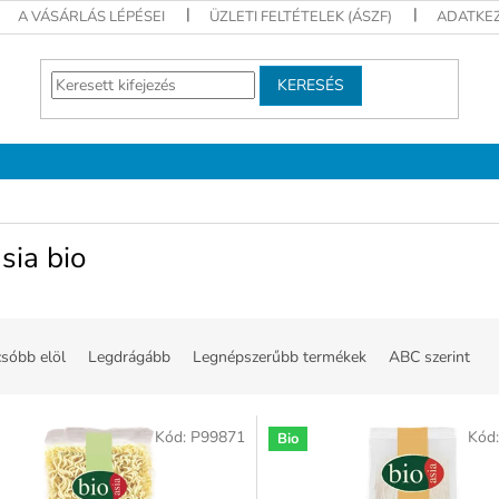
A VÁSÁRLÁS LÉPÉSEI
ÜZLETI FELTÉTELEK (ÁSZF)
ADATKEZ
KERESÉS
sia bio
sóbb elöl
Legdrágább
Legnépszerűbb termékek
ABC szerint
Kód:
P99871
Kód
Bio