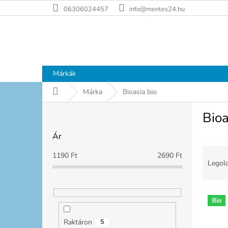
Ugrás
06306024457
info@mentes24.hu
a
fő
tartalomhoz
Márkák
Kezdőlap
Márka
Bioasia bio
O
Bioa
l
d
Ár
a
T
l
1190
Ft
2690
Ft
e
s
Legolc
r
ó
m
p
T
é
a
Bio
e
k
n
r
e
e
Raktáron
5