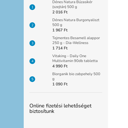
Dénes Natura Búzasikér
(szejtán) 500 g
2 016 Ft
Dénes Natura Burgonyaliszt
500 g
1 967 Ft
Tejmentes Besamell alappor
250 g - Dia-Wellness
1 714 Ft
Vitaking - Daily One
Multivitamin 90db tabletta
4 990 Ft
Biorganik bio zabpehely 500
g
1 090 Ft
Online fizetési lehetőséget
biztosítunk