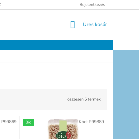
ELÉSI TÁJÉKOZTATÓ
JOGI NYILATKOZAT
Bejelentkezés
ELÉRHETŐSÉGEK
KOSÁR
Üres kosár
összesen
5
termék
:
P99869
Kód:
P99889
Bio