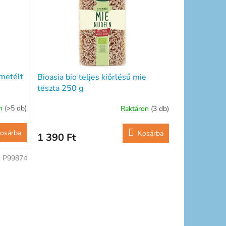
ametélt
Bioasia bio teljes kiőrlésű mie
tészta 250 g
on
(>5 db)
Raktáron
(3 db)
osárba
Kosárba
1 390 Ft
:
P99874