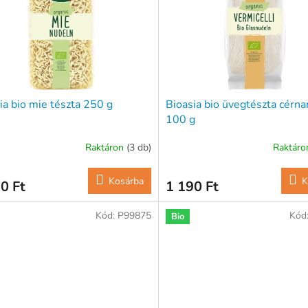
ia bio mie tészta 250 g
Bioasia bio üvegtészta cérn
100 g
Raktáron
(3 db)
Raktár
Kosárba
K
0 Ft
1 190 Ft
Kód:
P99875
Kód
Bio