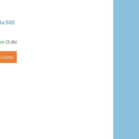
zta 500
ron
(3 db)
osárba