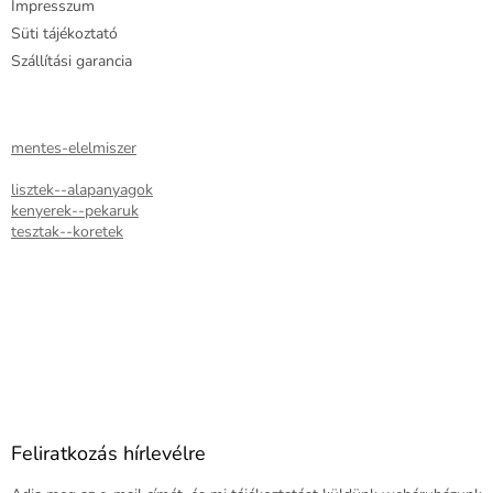
Impresszum
e
Süti tájékoztató
m
e
Szállítási garancia
i
mentes-elelmiszer
lisztek--alapanyagok
kenyerek--pekaruk
tesztak--koretek
Feliratkozás hírlevélre