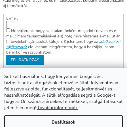
Adja meg az e-mail címét, és mi tájékoztatást küldünk webáruházunk
új termékeiről.
E-mail
Hozzájárulok, hogy az általam önként megadott nevem és e-
mail címem felhasználásával a(z)
*cég neve
részemre e-mail útján
hírleveleket, ajánlatokat küldjön. Kijelentem, hogy az
adatkezelési
tájékoztatót
elolvastam. Megértettem, hogy a hozzájárulásom
bármikor visszavonhatom.
FELIRATKOZÁS
Sütiket használunk, hogy kényelmes böngészést
biztosítsunk a látogatások elemzése által, folyamatosan
Abonett
Mester Család
fejlesztve az oldal funkcionalitását, teljesítményét és
Civita
használhatóságát. A sütik elfogadása segíti a Google-t
hogy az Ön számára érdekes termékeket, szolgáltatásokat
jelenítsen meg!
További információk
Shoptet készítette
Beállítások