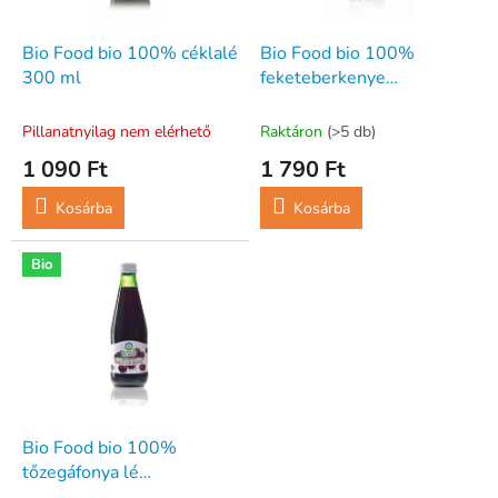
e
e
k
z
l
Bio Food bio 100% céklalé
Bio Food bio 100%
é
i
300 ml
feketeberkenye
s
s
gyümölcsből préselve 300
e
t
ml
Pillanatnyilag nem elérhető
Raktáron
(>5 db)
á
1 090 Ft
1 790 Ft
j
a
Kosárba
Kosárba
Bio
Bio Food bio 100%
tőzegáfonya lé
gyümölcsből préselve 300