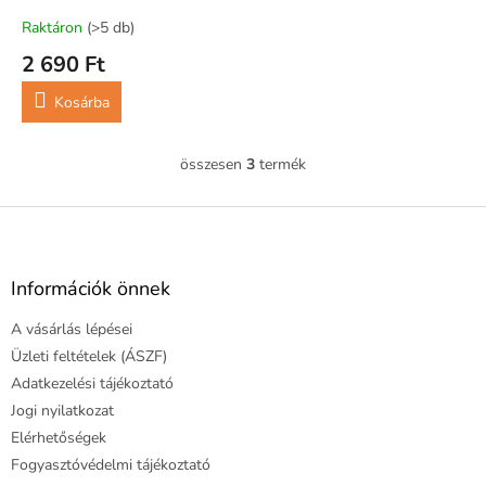
ml
Raktáron
(>5 db)
2 690 Ft
Kosárba
összesen
3
termék
L
i
s
L
t
á
a
b
i
l
Információk önnek
r
é
á
A vásárlás lépései
c
n
y
Üzleti feltételek (ÁSZF)
í
Adatkezelési tájékoztató
t
Jogi nyilatkozat
á
Elérhetőségek
s
e
Fogyasztóvédelmi tájékoztató
l