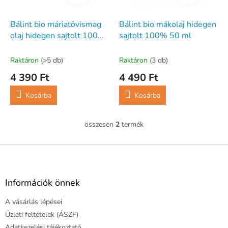
e
e
k
z
l
Bálint bio máriatövismag
Bálint bio mákolaj hidegen
é
i
olaj hidegen sajtolt 100%
sajtolt 100% 50 ml
s
s
50 ml
e
t
Raktáron
(>5 db)
Raktáron
(3 db)
á
4 390 Ft
4 490 Ft
j
a
Kosárba
Kosárba
összesen
2
termék
L
i
s
L
t
á
a
b
i
l
Információk önnek
r
é
á
A vásárlás lépései
c
n
y
Üzleti feltételek (ÁSZF)
í
Adatkezelési tájékoztató