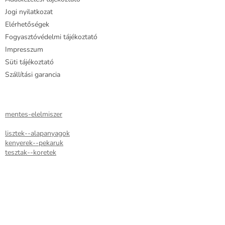
t
Jogi nyilatkozat
á
Elérhetőségek
s
e
Fogyasztóvédelmi tájékoztató
l
Impresszum
e
Süti tájékoztató
m
e
Szállítási garancia
i
mentes-elelmiszer
lisztek--alapanyagok
kenyerek--pekaruk
tesztak--koretek