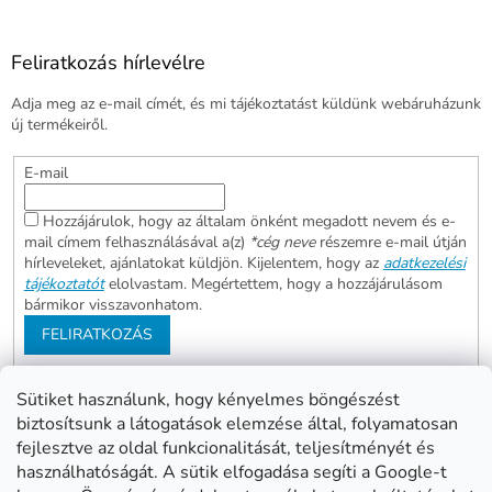
Feliratkozás hírlevélre
Adja meg az e-mail címét, és mi tájékoztatást küldünk webáruházunk
új termékeiről.
E-mail
Hozzájárulok, hogy az általam önként megadott nevem és e-
mail címem felhasználásával a(z)
*cég neve
részemre e-mail útján
hírleveleket, ajánlatokat küldjön. Kijelentem, hogy az
adatkezelési
tájékoztatót
elolvastam. Megértettem, hogy a hozzájárulásom
bármikor visszavonhatom.
FELIRATKOZÁS
Sütiket használunk, hogy kényelmes böngészést
biztosítsunk a látogatások elemzése által, folyamatosan
Abonett
Mester Család
fejlesztve az oldal funkcionalitását, teljesítményét és
Civita
használhatóságát. A sütik elfogadása segíti a Google-t