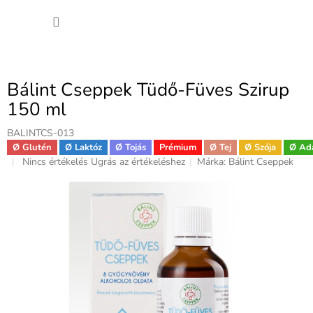
Ugrás
KOSÁ
a
fő
tartalomhoz
Bálint Cseppek Tüdő-Füves Szirup
150 ml
BALINTCS-013
Ø Glutén
Ø Laktóz
Ø Tojás
Prémium
Ø Tej
Ø Szója
Ø Ad
A
Nincs értékelés
Ugrás az értékeléshez
Márka:
Bálint Cseppek
termék
átlagos
értékelése
5-
ből
0,0
csillag.