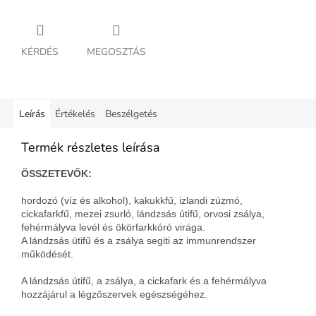
KÉRDÉS
MEGOSZTÁS
Leírás
Értékelés
Beszélgetés
Termék részletes leírása
ÖSSZETEVŐK:
hordozó (víz és alkohol), kakukkfű, izlandi zúzmó,
cickafarkfű, mezei zsurló, lándzsás útifű, orvosi zsálya,
fehérmályva levél és ökörfarkkóró virága.
A lándzsás útifű és a zsálya segiti az immunrendszer
működését.
A lándzsás útifű, a zsálya, a cickafark és a fehérmályva
hozzájárul a légzőszervek egészségéhez.