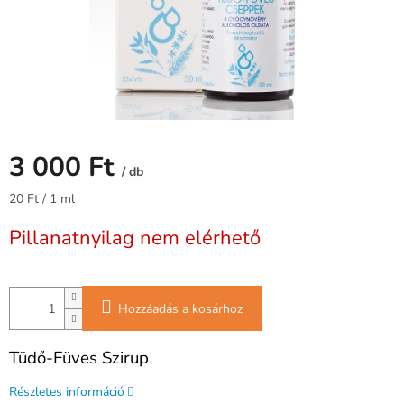
3 000 Ft
/ db
Egységár:
20 Ft / 1 ml
Pillanatnyilag nem elérhető
Hozzáadás a kosárhoz
Tüdő-Füves Szirup
Részletes információ