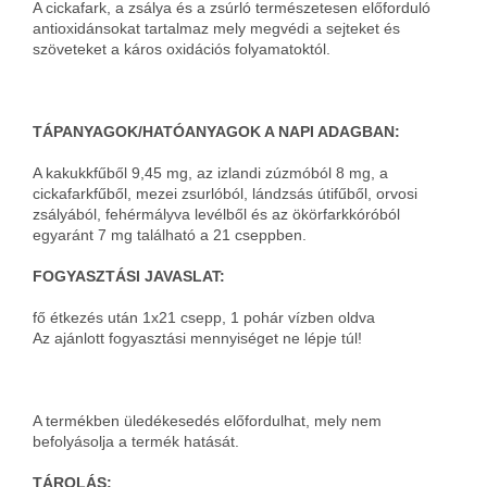
A cickafark, a zsálya és a zsúrló természetesen előforduló
antioxidáns
okat tartalmaz mely megvédi a sejteket és
szöveteket a káros oxidációs folyamatoktól.
TÁPANYAGOK/HATÓANYAGOK A NAPI ADAGBAN:
A kakukkfűből 9,45 mg, az izlandi zúzmóból 8 mg, a
cickafarkfűből, mezei zsurlóból, lándzsás útifűből, orvosi
zsályából, fehérmályva levélből és az ökörfarkkóróból
egyaránt 7 mg található a 21 cseppben.
FOGYASZTÁSI JAVASLAT:
fő étkezés után 1x21 csepp, 1 pohár vízben oldva
Az ajánlott fogyasztási mennyiséget ne lépje túl!
A termékben üledékesedés előfordulhat, mely nem
befolyásolja a termék hatását.
TÁROLÁS: