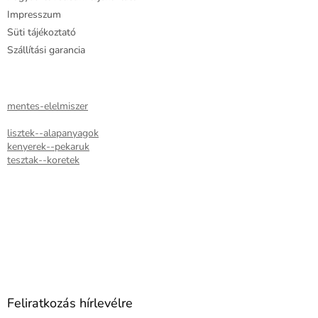
Impresszum
Süti tájékoztató
Szállítási garancia
mentes-elelmiszer
lisztek--alapanyagok
kenyerek--pekaruk
tesztak--koretek
Feliratkozás hírlevélre