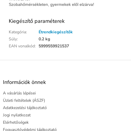
Szobahőmérsékleten, gyermekek elől elzárva!
Kiegészítő paraméterek
Kategória
:
Étrendkiegészítők
Súly
:
0.2 kg
EAN vonalkód
:
5999559921537
L
á
b
l
Információk önnek
é
A vásárlás lépései
c
Üzleti feltételek (ÁSZF)
Adatkezelési tájékoztató
Jogi nyilatkozat
Elérhetőségek
Fogyasztóvédelmi tájékoztató