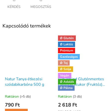
KÉRDÉS
MEGOSZTÁS
Kapcsolódó termékek
Ø Glutén
Ø Laktóz
Prémium
Gazdaságos
Ø Tej
Ø Szója
Vegán
Natur Tanya étkezési
Naturmind Gluténmentes
Ø Adalék
szódabikarbóna 500 g
Gyümölcscukor (Fruktóz)
Ø Pálma
1000g
Raktáron
(>5 db)
Raktáron
(3 db)
790 Ft
2 618 Ft