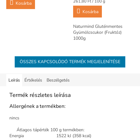
Egységár:
261,80 Ft / 100 g
Kosárba
Kosárba
Naturmind Gluténmentes
Gyümölcscukor (Fruktóz)
1000g
ÖSSZES KAPCSOLÓDÓ TERMÉK MEGJELENÍTÉSE
Leírás
Értékelés
Beszélgetés
Termék részletes leírása
Allergének a termékben:
nincs
Átlagos tápérték 100 g termékben:
Energia
1522 kJ (358 kcal)