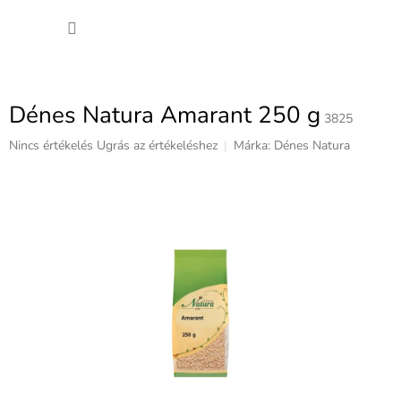
Ugrás
KOSÁ
a
fő
tartalomhoz
Dénes Natura Amarant 250 g
3825
A
Nincs értékelés
Ugrás az értékeléshez
Márka:
Dénes Natura
termék
átlagos
értékelése
5-
ből
0,0
csillag.