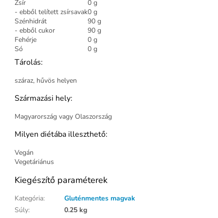
Zsír
0 g
- ebből telített zsírsavak
0 g
Szénhidrát
90 g
- ebből cukor
90 g
Fehérje
0 g
Só
0 g
Tárolás:
száraz, hűvös helyen
Származási hely:
Magyarország vagy Olaszország
Milyen diétába illeszthető:
Vegán
Vegetáriánus
Kiegészítő paraméterek
Kategória
:
Gluténmentes magvak
Súly
:
0.25 kg