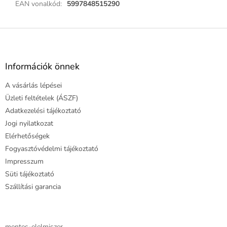
EAN vonalkód
:
5997848515290
L
á
b
l
Információk önnek
é
A vásárlás lépései
c
Üzleti feltételek (ÁSZF)
Adatkezelési tájékoztató
Jogi nyilatkozat
Elérhetőségek
Fogyasztóvédelmi tájékoztató
Impresszum
Süti tájékoztató
Szállítási garancia
mentes-elelmiszer