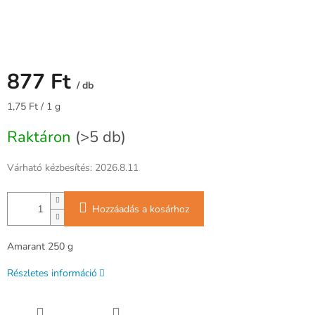
877 Ft
/ db
Egységár:
1,75 Ft / 1 g
Raktáron
(>5 db)
Várható kézbesítés:
2026.8.11
Hozzáadás a kosárhoz
Amarant 250 g
Részletes információ