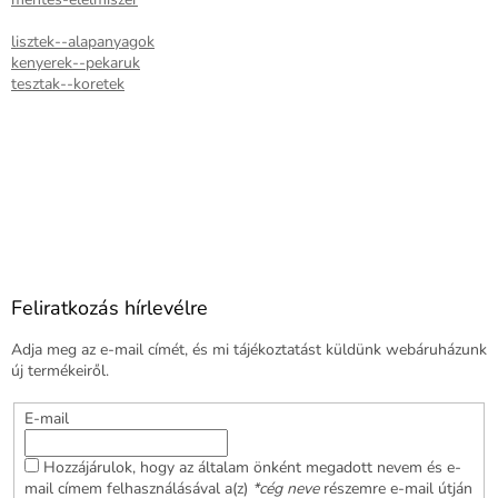
lisztek--alapanyagok
kenyerek--pekaruk
tesztak--koretek
Feliratkozás hírlevélre
Adja meg az e-mail címét, és mi tájékoztatást küldünk webáruházunk
új termékeiről.
E-mail
Hozzájárulok, hogy az általam önként megadott nevem és e-
mail címem felhasználásával a(z)
*cég neve
részemre e-mail útján