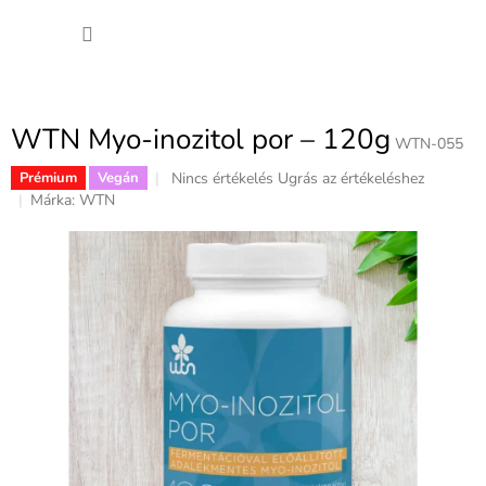
Ugrás
KOSÁ
a
fő
tartalomhoz
WTN Myo-inozitol por – 120g
WTN-055
A
Nincs értékelés
Ugrás az értékeléshez
Prémium
Vegán
termék
Márka:
WTN
átlagos
értékelése
5-
ből
0,0
csillag.