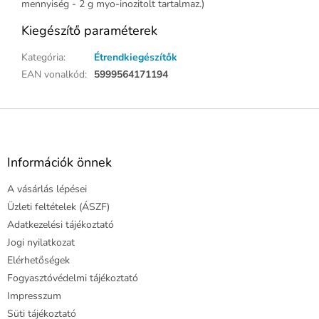
mennyiség - 2 g myo-inozitolt tartalmaz.)
Kiegészítő paraméterek
Kategória
:
Étrendkiegészítők
EAN vonalkód
:
5999564171194
L
á
b
l
Információk önnek
é
A vásárlás lépései
c
Üzleti feltételek (ÁSZF)
Adatkezelési tájékoztató
Jogi nyilatkozat
Elérhetőségek
Fogyasztóvédelmi tájékoztató
Impresszum
Süti tájékoztató