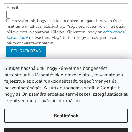
E-mail
Hozzájárulok, hogy az általam önként megadott nevem és e-
mail címem felhasználásával a(z)
*cég neve
részemre e-mail útján
hírleveleket, ajánlatokat küldjön. Kijelentem, hogy az
adatkezelési
tájékoztatót
elolvastam. Megértettem, hogy a hozzájárulásom
bármikor visszavonhatom.
FELIRATKOZÁS
Sütiket használunk, hogy kényelmes böngészést
biztosítsunk a látogatások elemzése által, folyamatosan
Abonett
Mester Család
fejlesztve az oldal funkcionalitását, teljesítményét és
Civita
használhatóságát. A sütik elfogadása segíti a Google-t
hogy az Ön számára érdekes termékeket, szolgáltatásokat
jelenítsen meg!
További információk
Shoptet készítette
Beállítások
Copyright 2026
www.mentes24.hu webshop
. Minden jog