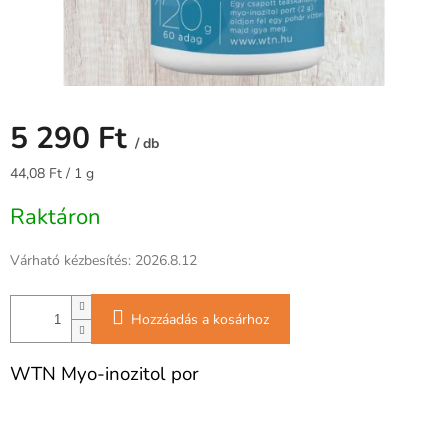
5 290 Ft
/ db
Egységár:
44,08 Ft / 1 g
Raktáron
Várható kézbesítés:
2026.8.12
Hozzáadás a kosárhoz
WTN Myo-inozitol por