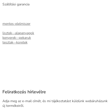
Szállítási garancia
mentes-elelmiszer
lisztek--alapanyagok
kenyerek--pekaruk
tesztak--koretek
Feliratkozás hírlevélre
Adja meg az e-mail címét, és mi tájékoztatást küldünk webáruházunk
új termékeiről.