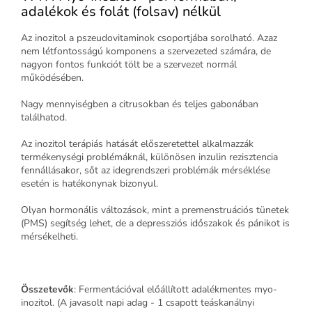
adalékok és folát (folsav) nélkül
Az inozitol a pszeudovitaminok csoportjába sorolható. Azaz
nem létfontosságú komponens a szervezeted számára, de
nagyon fontos funkciót tölt be a szervezet normál
működésében.
Nagy mennyiségben a citrusokban és teljes gabonában
találhatod.
Az inozitol terápiás hatását előszeretettel alkalmazzák
termékenységi problémáknál, különösen inzulin rezisztencia
fennállásakor, sőt az idegrendszeri problémák mérséklése
esetén is hatékonynak bizonyul.
Olyan hormonális változások, mint a premenstruációs tünetek
(PMS) segítség lehet, de a depressziós időszakok és pánikot is
mérsékelheti.
Összetevők
: Fermentációval előállított adalékmentes myo-
inozitol. (A javasolt napi adag - 1 csapott teáskanálnyi