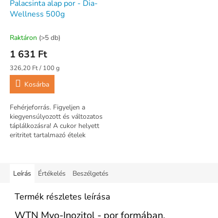
Palacsinta alap por - Dia-
Wellness 500g
Raktáron
(>5 db)
1 631 Ft
Egységár:
326,20 Ft / 100 g
Kosárba
Fehérjeforrás. Figyeljen a
kiegyensúlyozott és változatos
táplálkozásra! A cukor helyett
eritritet tartalmazó ételek
fogyasztása, a fogyasztást
követően kisebb mértékű...
Leírás
Értékelés
Beszélgetés
Termék részletes leírása
WTN Myo-Inozitol - por formában,