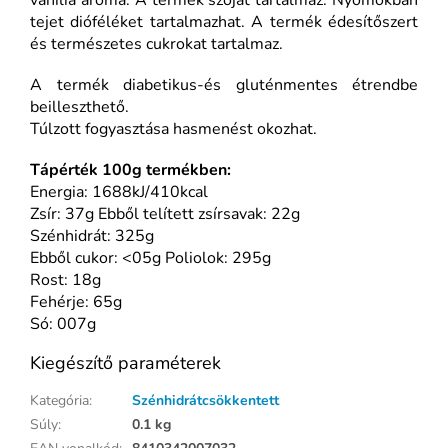
vanília aroma. A termék szóját tartalmaz. Nyomokban
tejet dióféléket tartalmazhat. A termék édesítőszert
és természetes cukrokat tartalmaz.
A termék diabetikus-és gluténmentes étrendbe
beilleszthető.
Túlzott fogyasztása hasmenést okozhat.
Tápérték 100g termékben:
Energia: 1688kJ/410kcal
Zsír: 37g Ebből telített zsírsavak: 22g
Szénhidrát: 325g
Ebből cukor: <05g Poliolok: 295g
Rost: 18g
Fehérje: 65g
Só: 007g
Kiegészítő paraméterek
Kategória
:
Szénhidrátcsökkentett
Súly
:
0.1 kg