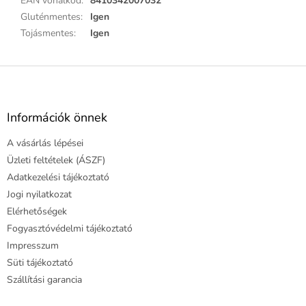
EAN vonalkód
:
8410342007032
Gluténmentes
:
Igen
Tojásmentes
:
Igen
L
á
b
l
Információk önnek
é
A vásárlás lépései
c
Üzleti feltételek (ÁSZF)
Adatkezelési tájékoztató
Jogi nyilatkozat
Elérhetőségek
Fogyasztóvédelmi tájékoztató
Impresszum
Süti tájékoztató
Szállítási garancia