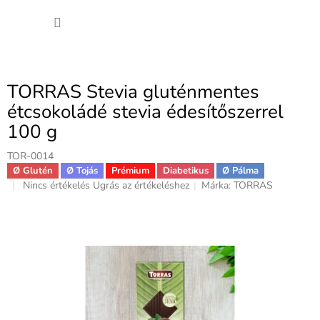
Ugrás
KOSÁ
a
fő
tartalomhoz
TORRAS Stevia gluténmentes
étcsokoládé stevia édesítőszerrel
100 g
TOR-0014
Ø Glutén
Ø Tojás
Prémium
Diabetikus
Ø Pálma
A
Nincs értékelés
Ugrás az értékeléshez
Márka:
TORRAS
termék
átlagos
értékelése
5-
ből
0,0
csillag.