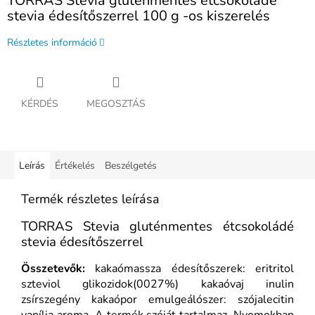
TORRAS Stevia gluténmentes étcsokoládé
stevia édesítőszerrel 100 g -os kiszerelés
Részletes információ
KÉRDÉS
MEGOSZTÁS
Leírás
Értékelés
Beszélgetés
Termék részletes leírása
TORRAS Stevia gluténmentes étcsokoládé
stevia édesítőszerrel
Összetevők:
kakaómassza édesítőszerek: eritritol
szteviol glikozidok(0027%) kakaóvaj inulin
zsírszegény kakaópor emulgeálószer: szójalecitin