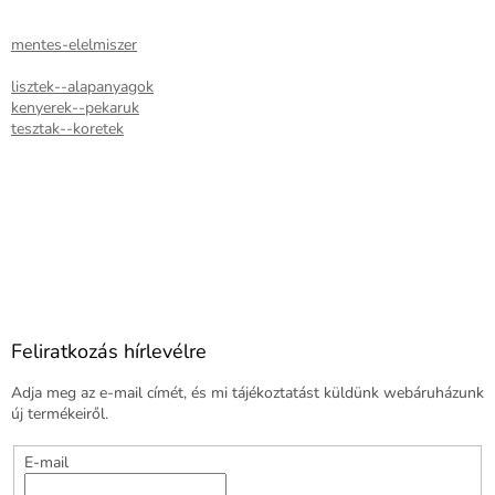
mentes-elelmiszer
lisztek--alapanyagok
kenyerek--pekaruk
tesztak--koretek
Feliratkozás hírlevélre
Adja meg az e-mail címét, és mi tájékoztatást küldünk webáruházunk
új termékeiről.
E-mail