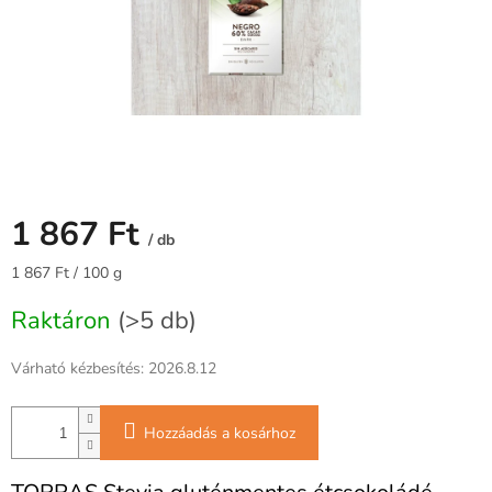
1 867 Ft
/ db
Egységár:
1 867 Ft / 100 g
Raktáron
(>5 db)
Várható kézbesítés:
2026.8.12
Hozzáadás a kosárhoz