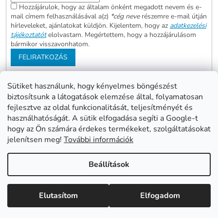
Hozzájárulok, hogy az általam önként megadott nevem és e-
mail címem felhasználásával a(z)
*cég neve
részemre e-mail útján
hírleveleket, ajánlatokat küldjön. Kijelentem, hogy az
adatkezelési
tájékoztatót
elolvastam. Megértettem, hogy a hozzájárulásom
bármikor visszavonhatom.
FELIRATKOZÁS
Sütiket használunk, hogy kényelmes böngészést
biztosítsunk a látogatások elemzése által, folyamatosan
Abonett
Mester Család
fejlesztve az oldal funkcionalitását, teljesítményét és
Civita
használhatóságát. A sütik elfogadása segíti a Google-t
hogy az Ön számára érdekes termékeket, szolgáltatásokat
jelenítsen meg!
További információk
Shoptet készítette
Beállítások
Copyright 2026
www.mentes24.hu webshop
. Minden jog
Elutasítom
Elfogadom
fenntartva.
Süti beállítások szerkesztése