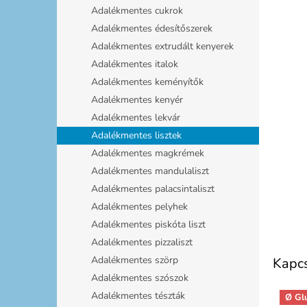
l
Adalékmentes cukrok
csill
Adalékmentes édesítőszerek
Adalékmentes extrudált kenyerek
Adalékmentes italok
Adalékmentes keményítők
Adalékmentes kenyér
Adalékmentes lekvár
Adalékmentes lisztek
Adalékmentes magkrémek
Adalékmentes mandulaliszt
Adalékmentes palacsintaliszt
Adalékmentes pelyhek
Adalékmentes piskóta liszt
Adalékmentes pizzaliszt
Adalékmentes szörp
Kapc
Adalékmentes szószok
Adalékmentes tészták
Ø Gl