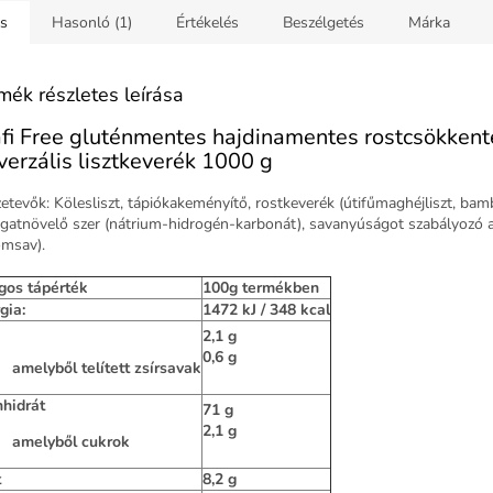
ás
Hasonló (1)
Értékelés
Beszélgetés
Márka
mék részletes leírása
fi Free gluténmentes hajdinamentes rostcsökkent
verzális lisztkeverék 1000 g
etevők: Kölesliszt, tápiókakeményítő, rostkeverék (útifűmaghéjliszt, bam
ogatnövelő szer (nátrium-hidrogén-karbonát), savanyúságot szabályozó 
omsav).
gos tápérték
100g termékben
gia:
1472 kJ / 348 kcal
2,1 g
0,6 g
amelyből telített zsírsavak
hidrát
71 g
2,1 g
amelyből cukrok
t
8,2 g