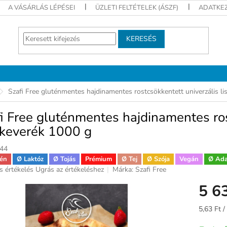
A VÁSÁRLÁS LÉPÉSEI
ÜZLETI FELTÉTELEK (ÁSZF)
ADATKEZ
KERESÉS
Szafi Free gluténmentes hajdinamentes rostcsökkentett univerzális li
i Free gluténmentes hajdinamentes ros
tkeverék 1000 g
44
én
Ø Laktóz
Ø Tojás
Prémium
Ø Tej
Ø Szója
Vegán
Ø Ada
s értékelés
Ugrás az értékeléshez
Márka:
Szafi Free
ék
5 6
gos
kelése
Egységár
5,63 Ft /