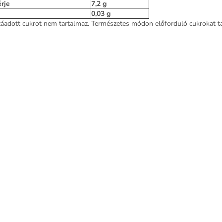
rje
7,2 g
0,03 g
áadott cukrot nem tartalmaz. Természetes módon előforduló cukrokat ta