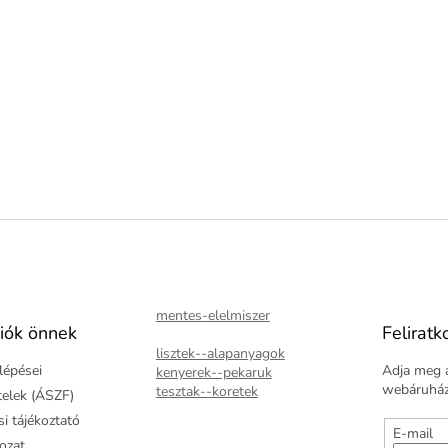
mentes-elelmiszer
iók önnek
Feliratk
lisztek--alapanyagok
lépései
Adja meg a
kenyerek--pekaruk
webáruházu
tesztak--koretek
ételek (ÁSZF)
i tájékoztató
E-mail
kozat