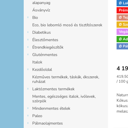
alapanyag
Ø La
Ásványvíz
Prém
Bio
Ø Tej
Ø Sz
Eco, bio lebomló mosó és tisztítószerek
Vegá
Diabetikus
Natu
Ø Ad
Élesztőmentes
Kóku
Ø Pá
Étrendkiegészítők
Gluténmentes
Italok
4 19
Kezdőoldal
Egység
419,50
Kézműves termékek, táskák, ékszerek,
ruházat
/ 100 
Laktózmentes termékek
Natur
Mentes, egészséges italok, ivólevek,
Kókus
szörpök
kókusz
Mindenmentes ételek
melasz
Paleo
még a 
különl
Pálmaolajmentes
teszi....