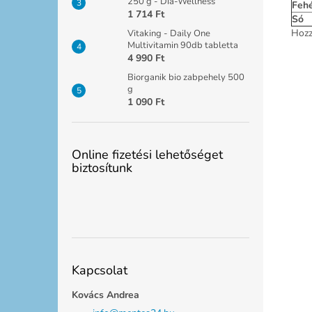
250 g - Dia-Wellness
Fehé
1 714 Ft
Só
Hozz
Vitaking - Daily One
Multivitamin 90db tabletta
4 990 Ft
Biorganik bio zabpehely 500
g
1 090 Ft
Online fizetési lehetőséget
biztosítunk
Kapcsolat
Kovács Andrea