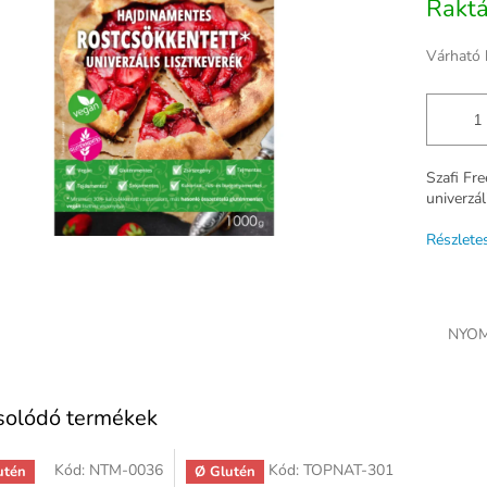
Rakt
ag.
Várható 
Szafi Fr
univerzál
Részlete
NYOM
solódó termékek
Kód:
NTM-0036
Kód:
TOPNAT-301
utén
Ø Glutén