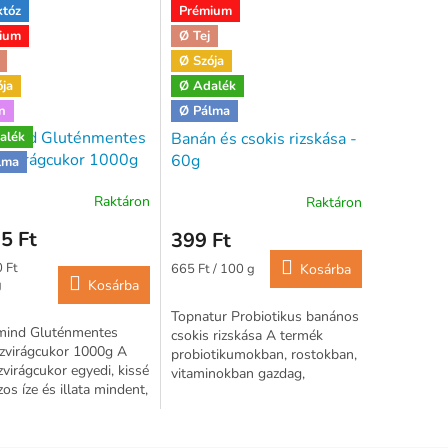
któz
Prémium
ium
Ø Tej
Ø Szója
ója
Ø Adalék
n
Ø Pálma
rmind Gluténmentes
alék
Banán és csokis rizskása -
szvirágcukor 1000g
60g
lma
Raktáron
Raktáron
5 Ft
399 Ft
ár:
Egységár:
 Ft
665 Ft / 100 g
Kosárba
g
Kosárba
Topnatur Probiotikus banános
mind Gluténmentes
csokis rizskása A termék
zvirágcukor 1000g A
probiotikumokban, rostokban,
virágcukor egyedi, kissé
vitaminokban gazdag,
os íze és illata mindent,
gluténmentes, nem tartalmaz
leghétköznapibb teát is
tejet, tojást, vegan étrendet
egesen élvezetessé
követők...