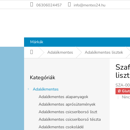
Ugrás
06306024457
info@mentes24.hu
a
fő
tartalomhoz
Márkák
Kezdőlap
Adalékmentes
Adalékmentes lisztek
O
Szaf
l
Kategóriák
d
lisz
Kategóriák
átugrása
a
SZA-00
l
Adalékmentes
Ø Glut
s
Adalékmentes alapanyagok
A
Ninc
ó
term
Adalékmentes aprósütemények
p
átla
a
Adalékmentes csicseriborsó liszt
érté
n
5-
Adalékmentes csicseriborsó tészta
e
ből
Adalékmentes csokoládé
0,0