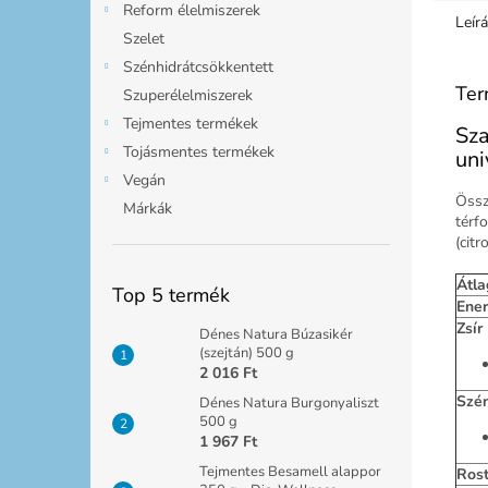
Reform élelmiszerek
Leír
Szelet
Szénhidrátcsökkentett
Ter
Szuperélelmiszerek
Tejmentes termékek
Sza
Tojásmentes termékek
uni
Vegán
Össz
Márkák
térf
(citr
Átla
Top 5 termék
Ener
Zsír
Dénes Natura Búzasikér
(szejtán) 500 g
2 016 Ft
Szén
Dénes Natura Burgonyaliszt
500 g
1 967 Ft
Tejmentes Besamell alappor
Ros