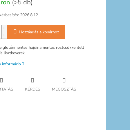
áron
(>5 db)
kézbesítés:
2026.8.12
Hozzáadás a kosárhoz
ee gluténmentes hajdinamentes rostcsökkentett
is lisztkeverék
s információ
TATÁS
KÉRDÉS
MEGOSZTÁS