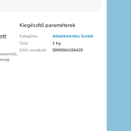
Kiegészítő paraméterek
ett
Kategória
:
Adalékmentes lisztek
Súly
:
1 kg
EAN vonalkód
:
5999564156429
buszrost),
anyag