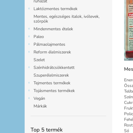
ruházat
Laktózmentes termékek
Mentes, egészséges italok, ivólevek,
szörpök
Mindenmentes ételek
Paleo
Pálmaolajmentes
Reform élelmiszerek
Szelet
Szénhidrátcsökkentett
Mes
Szuperélelmiszerek
Ener
Tejmentes termékek
Össz
Tojásmentes termékek
Telít
Szén
Vegán
Cukr
Márkák
Fruk
Poli
Fehé
Rost
Top 5 termék
Só