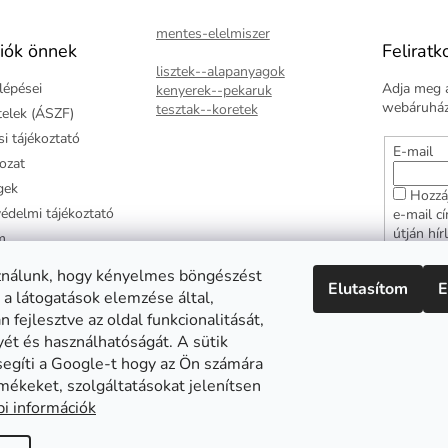
mentes-elelmiszer
iók önnek
Feliratk
lisztek--alapanyagok
lépései
Adja meg a
kenyerek--pekaruk
webáruházu
tesztak--koretek
ételek (ÁSZF)
i tájékoztató
E-mail
kozat
gek
Hozzá
édelmi tájékoztató
e-mail c
útján hír
m
adatkezel
ztató
hozzájár
ználunk, hogy kényelmes böngészést
Elutasítom
E
arancia
 a látogatások elemzése által,
FELI
 fejlesztve az oldal funkcionalitását,
yét és használhatóságát. A sütik
segíti a Google-t hogy az Ön számára
mékeket, szolgáltatásokat jelenítsen
Abonett
Mester Család
Civita
i információk