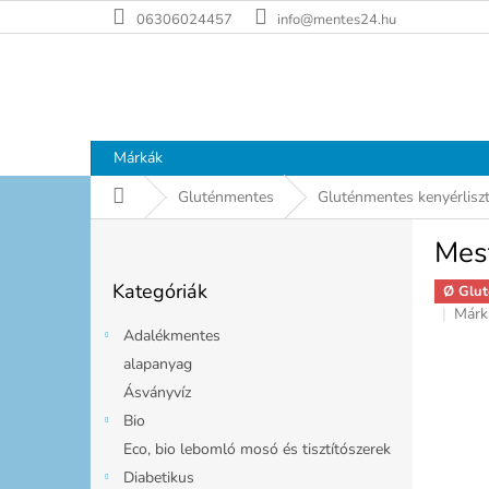
Ugrás
06306024457
info@mentes24.hu
a
fő
tartalomhoz
Márkák
Kezdőlap
Gluténmentes
Gluténmentes kenyérlisz
O
Mes
l
Kategóriák
d
Kategóriák
átugrása
Ø Glut
a
Márk
l
Adalékmentes
s
alapanyag
ó
Ásványvíz
p
a
Bio
n
Eco, bio lebomló mosó és tisztítószerek
e
Diabetikus