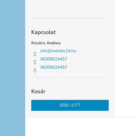
Kapcsolat
Kovács Andrea
info
@
mentes24.hu
06306024457
06306024457
Kosár
0
DB /
0 FT
L
á
b