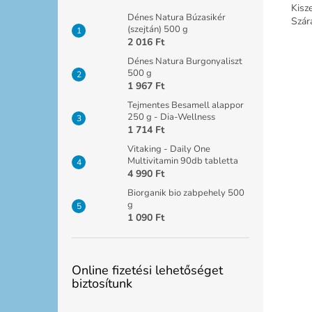
Kisz
Dénes Natura Búzasikér
Szár
(szejtán) 500 g
2 016 Ft
Dénes Natura Burgonyaliszt
500 g
1 967 Ft
Tejmentes Besamell alappor
250 g - Dia-Wellness
1 714 Ft
Vitaking - Daily One
Multivitamin 90db tabletta
4 990 Ft
Biorganik bio zabpehely 500
g
1 090 Ft
Online fizetési lehetőséget
biztosítunk