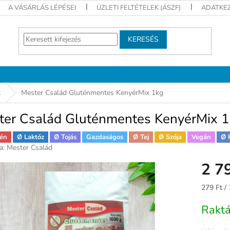
A VÁSÁRLÁS LÉPÉSEI
ÜZLETI FELTÉTELEK (ÁSZF)
ADATKEZ
KERESÉS
t
Mester Család Gluténmentes KenyérMix 1kg
ter Család Gluténmentes KenyérMix 
én
Ø Laktóz
Ø Tojás
Gazdaságos
Ø Tej
Ø Szója
Vegán
Ø 
a:
Mester Család
2 7
Egységár
279 Ft /
Rakt