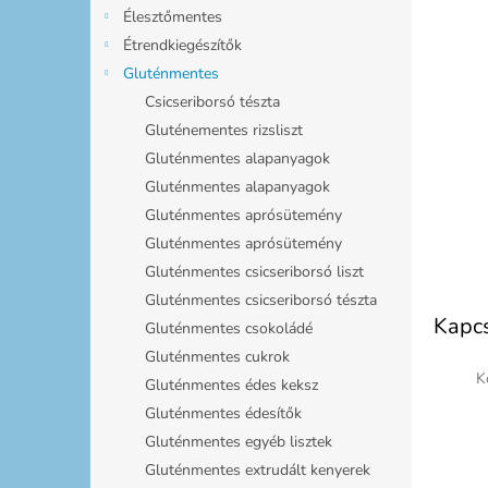
l
Élesztőmentes
Étrendkiegészítők
Gluténmentes
Csicseriborsó tészta
Gluténementes rizsliszt
Gluténmentes alapanyagok
Gluténmentes alapanyagok
Gluténmentes aprósütemény
Gluténmentes aprósütemény
Gluténmentes csicseriborsó liszt
Gluténmentes csicseriborsó tészta
Kapc
Gluténmentes csokoládé
Gluténmentes cukrok
K
Gluténmentes édes keksz
Gluténmentes édesítők
Gluténmentes egyéb lisztek
Gluténmentes extrudált kenyerek