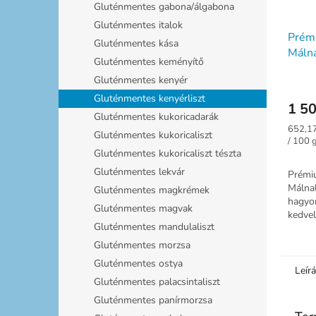
Gluténmentes gabona/álgabona
Gluténmentes italok
Prém
Gluténmentes kása
Málna
Gluténmentes keményítő
Gluténmentes kenyér
Gluténmentes kenyérliszt
1 50
Gluténmentes kukoricadarák
Egység
652,17
Gluténmentes kukoricaliszt
/ 100 
Gluténmentes kukoricaliszt tészta
Gluténmentes lekvár
Prémi
Málna
Gluténmentes magkrémek
hagyo
Gluténmentes magvak
kedve
Gluténmentes mandulaliszt
Gluténmentes morzsa
Gluténmentes ostya
Leír
Gluténmentes palacsintaliszt
Gluténmentes panírmorzsa