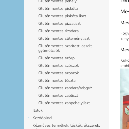
Ter
Gluténmentes pehely
Gluténmentes piskóta
Mes
Gluténmentes piskóta liszt
Mes
Gluténmentes pizzaliszt
Gluténmentes rizsdara
Fogy
Gluténmentes süteményliszt
keny
Gluténmentes szárított, aszalt
Mes
gyümölcsök
Gluténmentes szörp
Kuko
Gluténmentes szószok
stab
Gluténmentes szószok
Gluténmentes tészta
Gluténmentes zabdara/zabgríz
Gluténmentes zabliszt
Gluténmentes zabpehelyliszt
Italok
Kezdőoldal
Kézműves termékek, táskák, ékszerek,