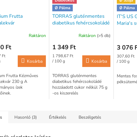
Diabetikus
Ø Szója
Ø Pálma
Ø Pálma
ium Frutta
TORRAS gluténmentes
IT'S US 
lekvár
diabetikus fehércsokoládé
Maria's 
hozzáadott cukor nélkül
lisztkev
Raktáron
Raktáron
(>5 db)
75 g
(Foszlós 
0 Ft
1 349 Ft
3 076 
ár:
Egységár:
Egységár:
 Ft
1 798,67 Ft
307,60 Ft
g
Kosárba
/ 100 g
Kosárba
/ 100 g
um Frutta Kézműves
TORRAS gluténmentes
Mentes fos
lekvár 230 g A
diabetikus fehércsokoládé
péksütemé
mányos ízek
hozzáadott cukor nélkül 75 g
lőinek.
-os kiszerelés
ás
Hasonló (3)
Értékelés
Beszélgetés