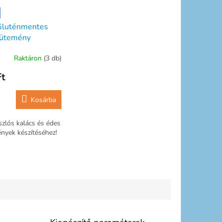
Gluténmentes
sütemény
erék 1000g 1kg
Raktáron
(3 db)
kalács)
Ft
Kosárba
zlós kalács és édes
nyek készítéséhez!