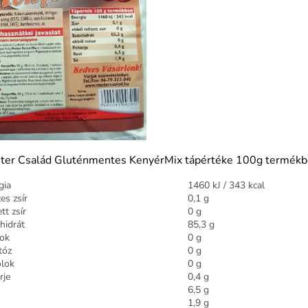
ter Család Gluténmentes KenyérMix tápértéke 100g termékb
gia
1460 kJ / 343 kcal
es zsír
0,1 g
ett zsír
0 g
hidrát
85,3 g
ok
0 g
tóz
0 g
olok
0 g
rje
0,4 g
6,5 g
1,9 g