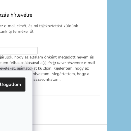
ozás hírlevélre
z e-mail címét, és mi tájékoztatást küldünk
nk új termékeiről.
járulok, hogy az általam önként megadott nevem és
ímem felhasználásával a(z)
*cég neve
részemre e-mail
leveleket, ajánlatokat küldjön. Kijelentem, hogy az
ési tájékoztatót
elolvastam. Megértettem, hogy a
ulásom bármikor visszavonhatom.
lfogadom
RATKOZÁS