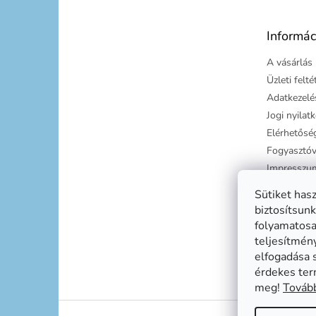
l
é
Informác
c
A vásárlás 
Üzleti felt
Adatkezelés
Jogi nyilat
Elérhetősé
Fogyasztóv
Impresszu
Süti tájéko
Sütiket has
Szállítási g
biztosítsunk
folyamatosan
teljesítmén
elfogadása 
érdekes ter
meg!
Tovább