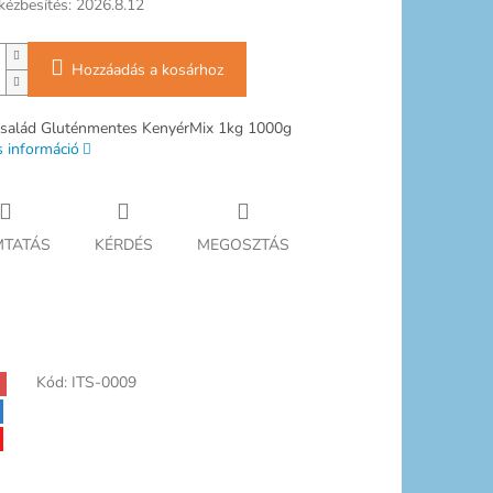
kézbesítés:
2026.8.12
Hozzáadás a kosárhoz
salád Gluténmentes KenyérMix 1kg 1000g
s információ
TATÁS
KÉRDÉS
MEGOSZTÁS
Kód:
ITS-0009