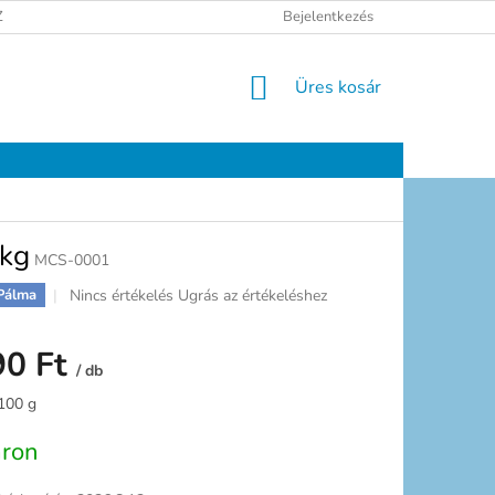
ELÉSI TÁJÉKOZTATÓ
JOGI NYILATKOZAT
Bejelentkezés
ELÉRHETŐSÉGEK
KOSÁR
Üres kosár
1kg
MCS-0001
A
Nincs értékelés
Ugrás az értékeléshez
Pálma
termék
átlagos
90 Ft
értékelése
/ db
5-
ből
:
 100 g
0,0
csillag.
áron