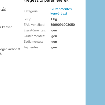
Kiegészítő paraméterek
lés
Gluténmentes
Kategória
:
kenyérliszt
Súly
:
1 kg
EAN vonalkód
:
5999091003050
A kenyér
Élesztőmentes
:
Igen
Gluténmentes
:
Igen
Szójamentes
:
Igen
Tejmentes
:
Igen
rogénkarbonát),
ó.