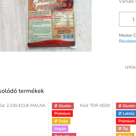
Várható 
Mester C
Részlete
NYOM
solódó termékek
ód:
2.230.4.CUK.MALNA
Kód:
TOR-0029
Ø Glutén
Ø Glutén
Prémium
Ø Laktóz
Ø Szója
Prémium
Vegán
Ø Tej