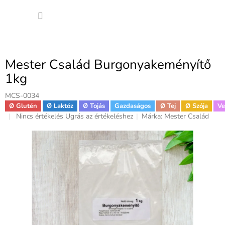
Ugrás
KOSÁ
a
fő
tartalomhoz
Mester Család Burgonyakeményítő
1kg
MCS-0034
Ø Glutén
Ø Laktóz
Ø Tojás
Gazdaságos
Ø Tej
Ø Szója
V
A
Nincs értékelés
Ugrás az értékeléshez
Márka:
Mester Család
termék
átlagos
értékelése
5-
ből
0,0
csillag.