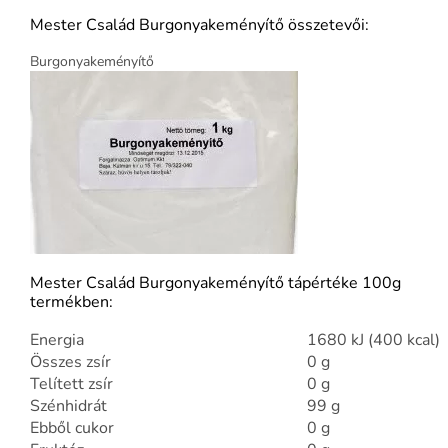
Mester Család Burgonyakeményítő összetevői:
Burgonyakeményítő
Mester Család Burgonyakeményítő tápértéke 100g
termékben:
Energia
1680 kJ (400 kcal)
Összes zsír
0 g
Telített zsír
0 g
Szénhidrát
99 g
Ebből cukor
0 g