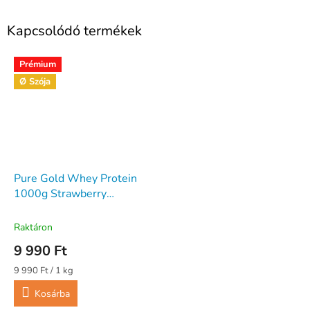
Kapcsolódó termékek
Prémium
Ø Szója
Pure Gold Whey Protein
1000g Strawberry
Milkshake
Raktáron
9 990 Ft
Egységár:
9 990 Ft / 1 kg
Kosárba