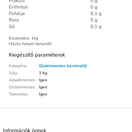
Fruktóz
0 g
Erithritol
0 g
Fehérje
0,1 g
Rost
0 g
Só
0,1 g
Kiszerelése: 1kg
Hűvös helyen tartandó!
Kiegészítő paraméterek
Kategória
:
Gluténmentes keményítő
Súly
:
1 kg
Adalékmentes
:
Igen
Gluténmentes
:
Igen
Tejmentes
:
Igen
L
á
b
l
Információk önnek