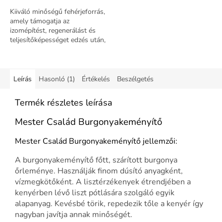
Kiiváló minőségű fehérjeforrás,
amely támogatja az
izomépítést, regenerálást és
teljesítőképességet edzés után,
segítve az erőnlét és fitt alak
célokat. Eper milkshake íz
Leírás
Hasonló (1)
Értékelés
Beszélgetés
Termék részletes leírása
Mester Család Burgonyakeményítő
Mester Család Burgonyakeményítő jellemzői:
A burgonyakeményítő főtt, szárított burgonya
őrleménye. Használják finom dúsító anyagként,
vízmegkötőként. A lisztérzékenyek étrendjében a
kenyérben lévő liszt pótlására szolgáló egyik
alapanyag. Kevésbé törik, repedezik tőle a kenyér így
nagyban javítja annak minőségét.