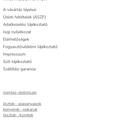
é
A vásárlás lépései
c
Üzleti feltételek (ÁSZF)
Adatkezelési tájékoztató
Jogi nyilatkozat
Elérhetőségek
Fogyasztóvédelmi tájékoztató
Impresszum
Süti tájékoztató
Szállítási garancia
mentes-elelmiszer
lisztek--alapanyagok
kenyerek--pekaruk
tesztak--koretek