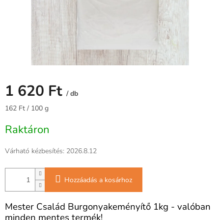
1 620 Ft
/ db
Egységár:
162 Ft / 100 g
Raktáron
Várható kézbesítés:
2026.8.12
Hozzáadás a kosárhoz
Mester Család Burgonyakeményítő 1kg - valóban
minden mentes termék!