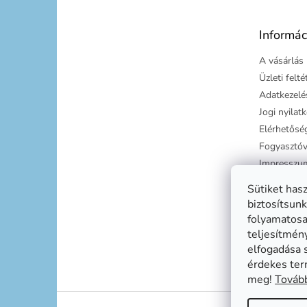
l
é
Informác
c
A vásárlás 
Üzleti felt
Adatkezelés
Jogi nyilat
Elérhetősé
Fogyasztóv
Impresszu
Süti tájéko
Sütiket has
Szállítási g
biztosítsunk
folyamatosan
teljesítmén
elfogadása 
érdekes ter
meg!
Tovább