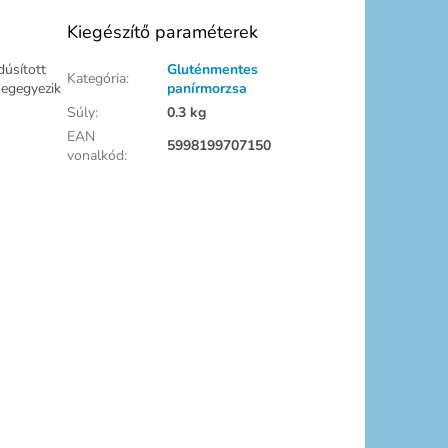
Kiegészítő paraméterek
dúsított
Gluténmentes
Kategória
:
megegyezik
panírmorzsa
Súly
:
0.3 kg
EAN
5998199707150
vonalkód
: