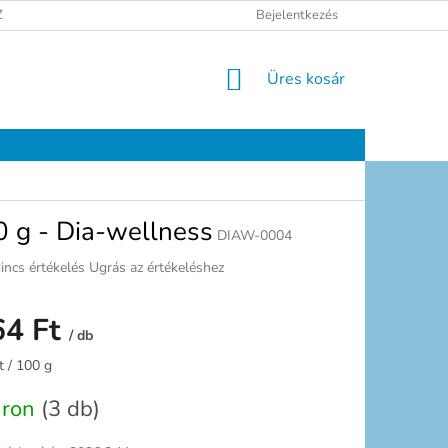
ELÉSI TÁJÉKOZTATÓ
JOGI NYILATKOZAT
Bejelentkezés
ELÉRHETŐSÉGEK
KOSÁR
Üres kosár
 g - Dia-wellness
DIAW-0004
incs értékelés
Ugrás az értékeléshez
ermék
tlagos
64 Ft
rtékelése
/ db
-
ől
:
t / 100 g
,0
sillag.
áron
(3 db)