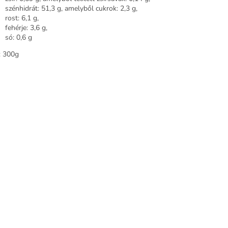
szénhidrát: 51,3 g, amelyből cukrok: 2,3 g,
rost: 6,1 g,
fehérje: 3,6 g,
só: 0,6 g
: 300g