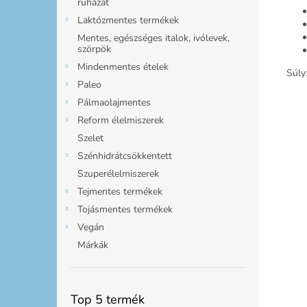
ruházat
Laktózmentes termékek
Mentes, egészséges italok, ivólevek,
szörpök
Mindenmentes ételek
Súly
Paleo
Pálmaolajmentes
Reform élelmiszerek
Szelet
Szénhidrátcsökkentett
Szuperélelmiszerek
Tejmentes termékek
Tojásmentes termékek
Vegán
Márkák
Top 5 termék