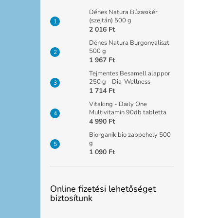
Dénes Natura Búzasikér
(szejtán) 500 g
2 016 Ft
Dénes Natura Burgonyaliszt
500 g
1 967 Ft
Tejmentes Besamell alappor
250 g - Dia-Wellness
1 714 Ft
Vitaking - Daily One
Multivitamin 90db tabletta
4 990 Ft
Biorganik bio zabpehely 500
g
1 090 Ft
Online fizetési lehetőséget
biztosítunk