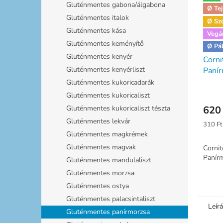
Gluténmentes gabona/álgabona
Ø Tej
Gluténmentes italok
Ø Sz
Gluténmentes kása
Vegá
Gluténmentes keményítő
Ø Pá
Gluténmentes kenyér
Corn
Gluténmentes kenyérliszt
Paní
Gluténmentes kukoricadarák
Gluténmentes kukoricaliszt
620 
Gluténmentes kukoricaliszt tészta
Gluténmentes lekvár
Egység
310 Ft
Gluténmentes magkrémek
Gluténmentes magvak
Corni
Panír
Gluténmentes mandulaliszt
Gluténmentes morzsa
Gluténmentes ostya
Gluténmentes palacsintaliszt
Leír
Gluténmentes panírmorzsa