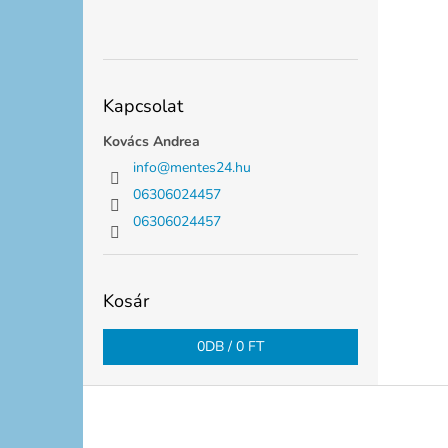
Kapcsolat
Kovács Andrea
info
@
mentes24.hu
06306024457
06306024457
Kosár
0
DB /
0 FT
L
á
b