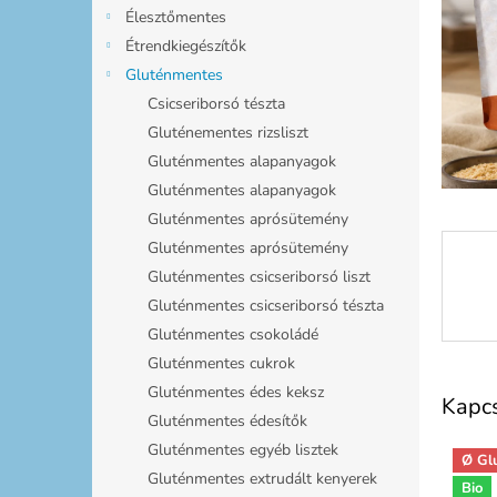
l
Élesztőmentes
Étrendkiegészítők
Gluténmentes
Csicseriborsó tészta
Gluténementes rizsliszt
Gluténmentes alapanyagok
Gluténmentes alapanyagok
Gluténmentes aprósütemény
Gluténmentes aprósütemény
Gluténmentes csicseriborsó liszt
Gluténmentes csicseriborsó tészta
Gluténmentes csokoládé
Gluténmentes cukrok
Gluténmentes édes keksz
Kapc
Gluténmentes édesítők
Gluténmentes egyéb lisztek
Ø Gl
Gluténmentes extrudált kenyerek
Bio