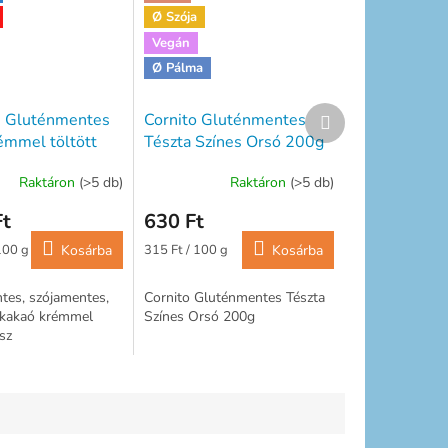
Ø Szója
Vegán
Ø Pálma
Következő
- Gluténmentes
Cornito Gluténmentes
termék
émmel töltött
Tészta Színes Orsó 200g
150gr
Raktáron
(>5 db)
Raktáron
(>5 db)
Ft
630 Ft
Egységár:
100 g
Kosárba
315 Ft / 100 g
Kosárba
tes, szójamentes,
Cornito Gluténmentes Tészta
 kakaó krémmel
Színes Orsó 200g
sz