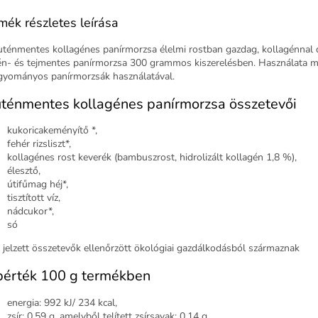
mék részletes leírása
uténmentes kollagénes panírmorzsa élelmi rostban gazdag, kollagénnal 
én- és tejmentes panírmorzsa 300 grammos kiszerelésben. Használata 
gyományos panírmorzsák használatával.
ténmentes kollagénes panírmorzsa összetevői
kukoricakeményítő *,
fehér rizsliszt*,
kollagénes rost keverék (bambuszrost, hidrolizált kollagén 1,8 %),
élesztő,
útifűmag héj*,
tisztított víz,
nádcukor*,
só
l jelzett összetevők ellenőrzött ökológiai gazdálkodásból származnak
pérték 100 g termékben
energia: 992 kJ/ 234 kcal,
zsír: 0,59 g, amelyből telített zsírsavak: 0,14 g,