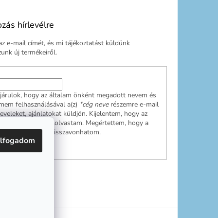
ozás hírlevélre
z e-mail címét, és mi tájékoztatást küldünk
nk új termékeiről.
járulok, hogy az általam önként megadott nevem és
ímem felhasználásával a(z)
*cég neve
részemre e-mail
leveleket, ajánlatokat küldjön. Kijelentem, hogy az
ési tájékoztatót
elolvastam. Megértettem, hogy a
ulásom bármikor visszavonhatom.
lfogadom
RATKOZÁS