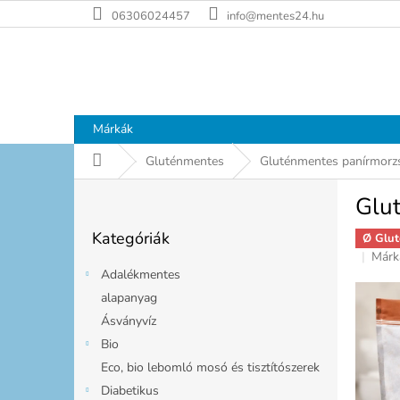
Ugrás
06306024457
info@mentes24.hu
a
fő
tartalomhoz
Márkák
Kezdőlap
Gluténmentes
Gluténmentes panírmorz
O
Glu
l
Kategóriák
d
Kategóriák
átugrása
Ø Glut
a
Márk
l
Adalékmentes
s
alapanyag
ó
Ásványvíz
p
a
Bio
n
Eco, bio lebomló mosó és tisztítószerek
e
Diabetikus