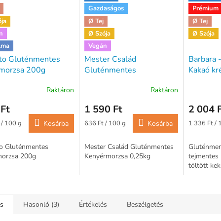
Gazdaságos
Prémium
ója
Ø Tej
Ø Tej
n
Ø Szója
Ø Szója
lma
Vegán
ito Gluténmentes
Mester Család
Barbara 
rmorzsa 200g
Gluténmentes
Kakaó kr
Kenyérmorzsa 250g
keksz - 
Raktáron
Raktáron
Ft
1 590 Ft
2 004 
ár:
Egységár:
Egységár:
 / 100 g
Kosárba
636 Ft / 100 g
Kosárba
1 336 Ft / 
to Gluténmentes
Mester Család Gluténmentes
Gluténmen
morzsa 200g
Kenyérmorzsa 0,25kg
tejmentes
töltött kek
ás
Hasonló (3)
Értékelés
Beszélgetés