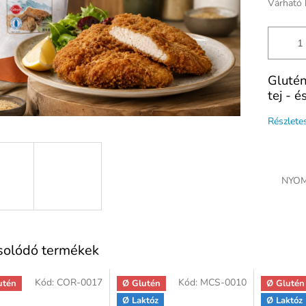
Várható 
Glutén
tej - 
Részlete
NYOM
solódó termékek
Kód:
COR-0017
Kód:
MCS-0010
utén
Ø Glutén
Ø Glutén
Ø Laktóz
Ø Laktóz