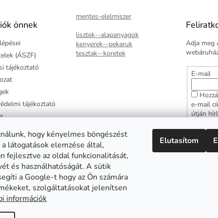
mentes-elelmiszer
iók önnek
Feliratk
lisztek--alapanyagok
lépései
Adja meg a
kenyerek--pekaruk
webáruházu
tesztak--koretek
ételek (ÁSZF)
i tájékoztató
E-mail
kozat
gek
Hozzá
édelmi tájékoztató
e-mail c
útján hír
m
adatkezel
ztató
hozzájár
ználunk, hogy kényelmes böngészést
Elutasítom
E
arancia
 a látogatások elemzése által,
FELI
 fejlesztve az oldal funkcionalitását,
yét és használhatóságát. A sütik
segíti a Google-t hogy az Ön számára
mékeket, szolgáltatásokat jelenítsen
Abonett
Mester Család
Civita
i információk