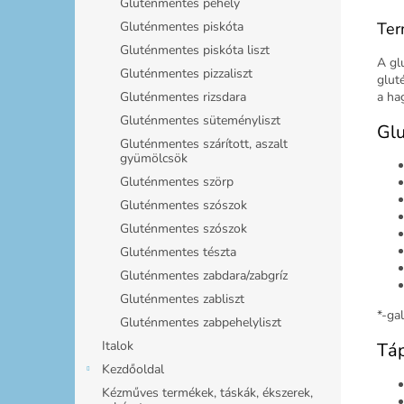
Gluténmentes pehely
Ter
Gluténmentes piskóta
Gluténmentes piskóta liszt
A gl
Gluténmentes pizzaliszt
glut
a ha
Gluténmentes rizsdara
Gluténmentes süteményliszt
Glu
Gluténmentes szárított, aszalt
gyümölcsök
Gluténmentes szörp
Gluténmentes szószok
Gluténmentes szószok
Gluténmentes tészta
Gluténmentes zabdara/zabgríz
Gluténmentes zabliszt
*-ga
Gluténmentes zabpehelyliszt
Italok
Tá
Kezdőoldal
Kézműves termékek, táskák, ékszerek,