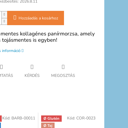
kézbesítés:
2026.8.11
Hozzáadás a kosárhoz
mentes kollagénes panírmorzsa, amely
és tojásmentes is egyben!
s információ
TATÁS
KÉRDÉS
MEGOSZTÁS
Kód:
BARB-00011
Kód:
COR-0023
Ø Glutén
Ø Tej