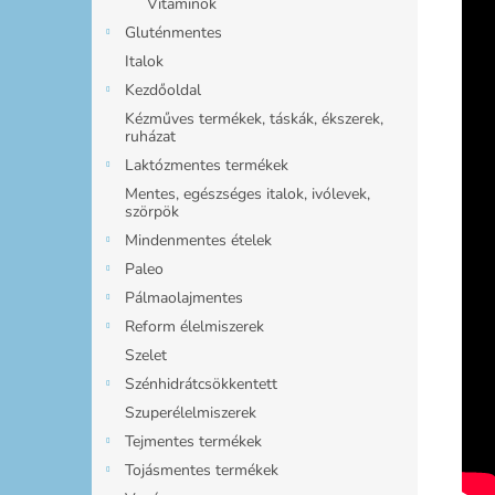
Vitaminok
Gluténmentes
Italok
Kezdőoldal
Kézműves termékek, táskák, ékszerek,
ruházat
Laktózmentes termékek
Mentes, egészséges italok, ivólevek,
szörpök
Mindenmentes ételek
Paleo
Pálmaolajmentes
Reform élelmiszerek
Szelet
Szénhidrátcsökkentett
Szuperélelmiszerek
Tejmentes termékek
Tojásmentes termékek