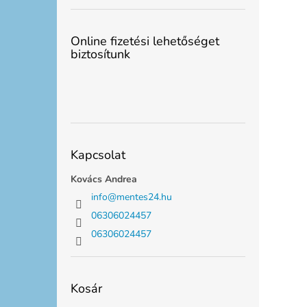
Online fizetési lehetőséget
biztosítunk
Kapcsolat
Kovács Andrea
info
@
mentes24.hu
06306024457
06306024457
Kosár