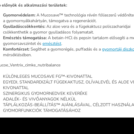
 előnyök és alkalmazási területek:
Gyomorvédelem:
A Mucosave™ technológia révén
fóliaszerű védőrét
a gyomornyálkahártyán
, támogatva a regenerációt.
Gyulladáscsökkentés:
Az aloe vera és a fügekaktusz poliszacharidjai
csökkenthetik a gyomor gyulladásos folyamatait.
Emésztés támogatása:
A betain-HCl és pepsin tartalom elősegíti a m
gyomorsavszintet és
emésztést
.
Komfortérzet:
Segíthet a gyomorégés, puffadás és a
gyomortáji diszk
mérséklésében.
KÜLÖNLEGES MUCOSAVE FG™-KIVONATTAL
EGYEDI, STANDARDIZÁLT FÜGEKAKTUSZ, OLÍVALEVÉL ÉS ALOE V
KIVONATTAL
SZINERGIKUS GYOMORNEDVEK KEVERÉKE
ADALÉK- ÉS VIVŐANYAGOK NÉLKÜL
TÁPLÁLKOZÁS-BEÁLLÍTÁS™ AJÁNLÁSÁVAL, CÉLZOTT HASZNÁL
GYOMORFUNKCIÓK TÁMOGATÁSÁHOZ