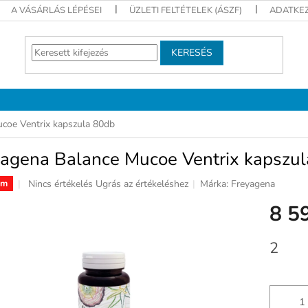
A VÁSÁRLÁS LÉPÉSEI
ÜZLETI FELTÉTELEK (ÁSZF)
ADATKEZ
KERESÉS
coe Ventrix kapszula 80db
yagena Balance Mucoe Ventrix kapszu
A
Nincs értékelés
Ugrás az értékeléshez
Márka:
Freyagena
um
termék
8 5
átlagos
értékelése
5-
Egységár
2
ből
0,0
csillag.