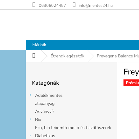
Ugrás
06306024457
info@mentes24.hu
a
fő
tartalomhoz
Márkák
Kezdőlap
Étrendkiegészítők
Freyagena Balance Mu
O
Fre
l
Kategóriák
d
Kategóriák
átugrása
Prémi
a
l
Adalékmentes
s
alapanyag
ó
Ásványvíz
p
a
Bio
n
Eco, bio lebomló mosó és tisztítószerek
e
Diabetikus