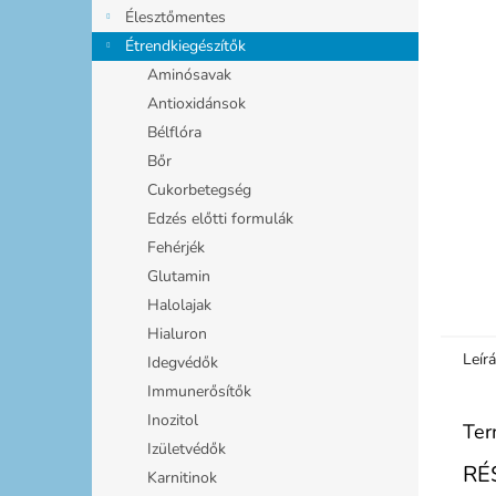
l
Élesztőmentes
Étrendkiegészítők
Aminósavak
Antioxidánsok
Bélflóra
Bőr
Cukorbetegség
Edzés előtti formulák
Fehérjék
Glutamin
Halolajak
Hialuron
Leír
Idegvédők
Immunerősítők
Inozitol
Ter
Izületvédők
RÉ
Karnitinok