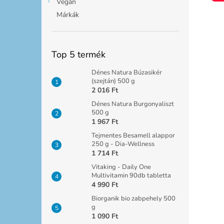
Vegán
Márkák
Top 5 termék
Dénes Natura Búzasikér
(szejtán) 500 g
2 016 Ft
Dénes Natura Burgonyaliszt
500 g
1 967 Ft
Tejmentes Besamell alappor
250 g - Dia-Wellness
1 714 Ft
Vitaking - Daily One
Multivitamin 90db tabletta
4 990 Ft
Biorganik bio zabpehely 500
g
1 090 Ft