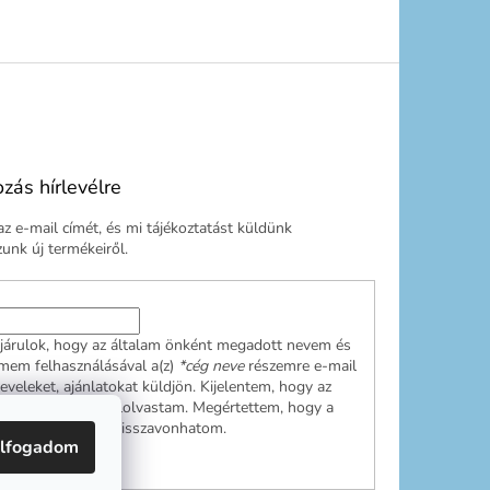
ozás hírlevélre
z e-mail címét, és mi tájékoztatást küldünk
nk új termékeiről.
járulok, hogy az általam önként megadott nevem és
ímem felhasználásával a(z)
*cég neve
részemre e-mail
leveleket, ajánlatokat küldjön. Kijelentem, hogy az
ési tájékoztatót
elolvastam. Megértettem, hogy a
ulásom bármikor visszavonhatom.
lfogadom
RATKOZÁS