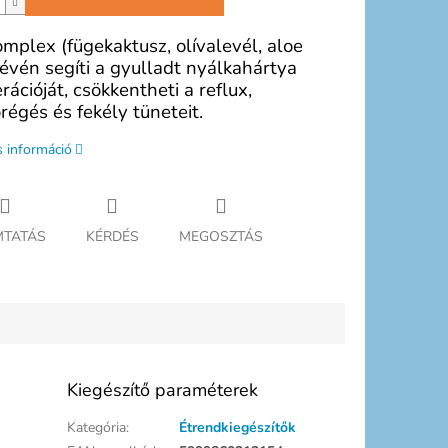
omplex (fügekaktusz, olívalevél, aloe
révén segíti a gyulladt nyálkahártya
rációját, csökkentheti a reflux,
égés és fekély tüneteit.
s információ
TATÁS
KÉRDÉS
MEGOSZTÁS
Kiegészítő paraméterek
Kategória
:
Étrendkiegészítők