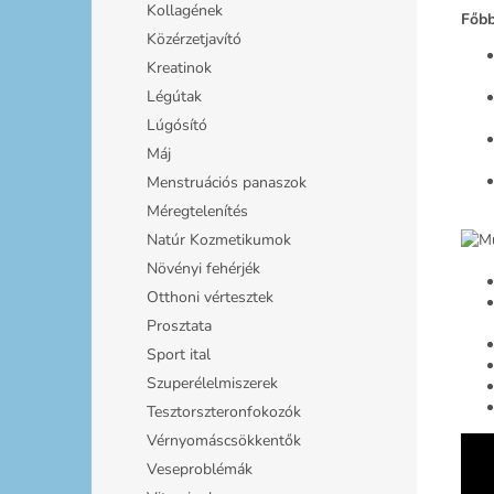
Kollagének
Főbb
Közérzetjavító
Kreatinok
Légútak
Lúgósító
Máj
Menstruációs panaszok
Méregtelenítés
Natúr Kozmetikumok
Növényi fehérjék
Otthoni vértesztek
Prosztata
Sport ital
Szuperélelmiszerek
Tesztorszteronfokozók
Vérnyomáscsökkentők
Veseproblémák