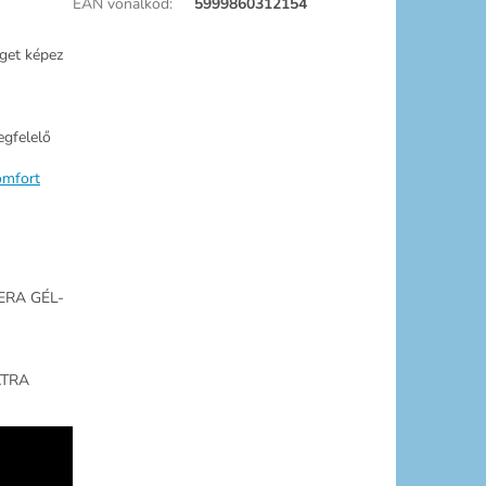
EAN vonalkód
:
5999860312154
eget képez
egfelelő
omfort
ERA GÉL-
ATRA