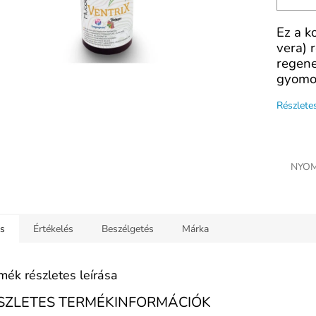
Ez a k
vera) 
regene
gyomor
Részlete
NYOM
ás
Értékelés
Beszélgetés
Márka
mék részletes leírása
SZLETES TERMÉKINFORMÁCIÓK