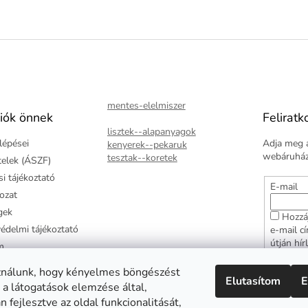
mentes-elelmiszer
iók önnek
Feliratk
lisztek--alapanyagok
lépései
Adja meg a
kenyerek--pekaruk
webáruházu
tesztak--koretek
ételek (ÁSZF)
i tájékoztató
E-mail
kozat
gek
Hozzá
édelmi tájékoztató
e-mail c
útján hír
m
adatkezel
ztató
hozzájár
ználunk, hogy kényelmes böngészést
Elutasítom
E
arancia
 a látogatások elemzése által,
FELI
 fejlesztve az oldal funkcionalitását,