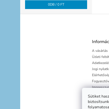
0
DB /
0 FT
L
á
b
l
é
Informác
c
A vásárlás 
Üzleti felt
Adatkezelés
Jogi nyilat
Elérhetősé
Fogyasztóv
Impresszu
Süti tájéko
Sütiket has
Szállítási g
biztosítsunk
folyamatosan