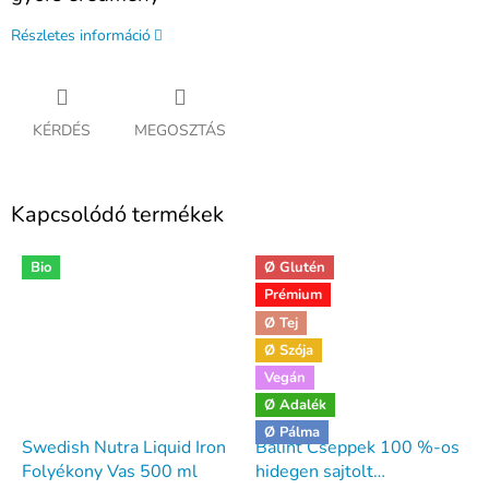
Részletes információ
KÉRDÉS
MEGOSZTÁS
Kapcsolódó termékek
Bio
Ø Glutén
Prémium
Ø Tej
Ø Szója
Vegán
Ø Adalék
Ø Pálma
Swedish Nutra Liquid Iron
Bálint Cseppek 100 %-os
Folyékony Vas 500 ml
hidegen sajtolt