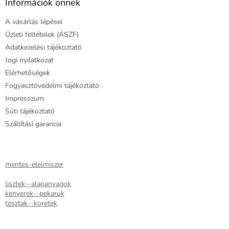
l
Információk önnek
é
A vásárlás lépései
c
Üzleti feltételek (ÁSZF)
Adatkezelési tájékoztató
Jogi nyilatkozat
Elérhetőségek
Fogyasztóvédelmi tájékoztató
Impresszum
Süti tájékoztató
Szállítási garancia
mentes-elelmiszer
lisztek--alapanyagok
kenyerek--pekaruk
tesztak--koretek