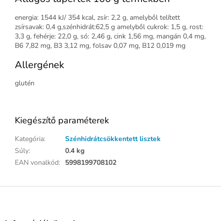
energia: 1544 kJ/ 354 kcal, zsír: 2,2 g, amelyből telített
zsírsavak: 0,4 g,szénhidrát:62,5 g amelyből cukrok: 1,5 g, rost:
3,3 g, fehérje: 22,0 g, só: 2,46 g, cink 1,56 mg, mangán 0,4 mg,
B6 7,82 mg, B3 3,12 mg, folsav 0,07 mg, B12 0,019 mg
Allergének
glutén
Kiegészítő paraméterek
Kategória
:
Szénhidrátcsökkentett lisztek
Súly
:
0.4 kg
EAN vonalkód
:
5998199708102
L
á
b