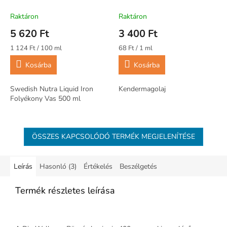
kendermagolaj - 50ml
Raktáron
Raktáron
5 620 Ft
3 400 Ft
Egységár:
Egységár:
1 124 Ft / 100 ml
68 Ft / 1 ml
Kosárba
Kosárba
Swedish Nutra Liquid Iron
Kendermagolaj
Folyékony Vas 500 ml
ÖSSZES KAPCSOLÓDÓ TERMÉK MEGJELENÍTÉSE
Leírás
Hasonló (3)
Értékelés
Beszélgetés
Termék részletes leírása