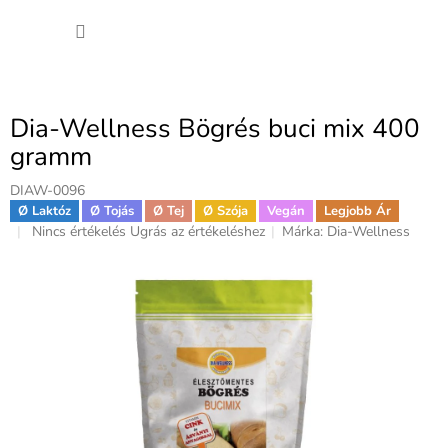
Ugrás
KOSÁ
a
fő
tartalomhoz
Dia-Wellness Bögrés buci mix 400
gramm
DIAW-0096
Ø Laktóz
Ø Tojás
Ø Tej
Ø Szója
Vegán
Legjobb Ár
A
Nincs értékelés
Ugrás az értékeléshez
Márka:
Dia-Wellness
termék
átlagos
értékelése
5-
ből
0,0
csillag.