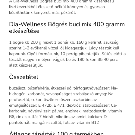
A Dia-Wellness Bögrés buci mix 400 gramm kiszerelésű
lisztkeverékből éleszető nélkül könnyen és gyorsan
készíthetünk kenyeret, más pékárút.
Dia-Wellness Bögrés buci mix 400 gramm
elkészítése
1 bögre kb 200 g mixet 1 pohár kb. 150 g kefírrel, szükség
szerint 1-2 evőkanál vízzel jól kidagaszjuk. Lágy tésztát kell
kapnunk. Cipót formázunk, 10 percig pihentetjük. Sütés előtt a
tésztát nagyon mélyen vágjuk be és 180 fokon 35 40 perc
alatt készresütjük.
Összetétel
búzaliszt, búzafehérje, étkezési só, térfogatnövelőszer: Na-
hidrogén-karbonát, savanyúságot szabályozó anyag: Na-
pirofoszfát, cukor, lisztkezelőszer: aszkorbinsav,
emulgeálószer: E 472b, E 471, dextróz, stabilizálószer: Ca-
karbonát, növényi zsír: pálma, enzimek, maltodextrin, vitamin
B6, cink-szulfát 7 hidrát, nikotinsav-amid, kálcium-D-
pantetonát, mangán-szulfát, folsav, vitamin B12
Átlagos tápérték 100 g termékben