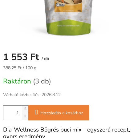
1 553 Ft
/ db
Egységár:
388,25 Ft / 100 g
Raktáron
(3 db)
Várható kézbesítés:
2026.8.12
Hozzáadás a kosárhoz
Dia-Wellness Bögrés buci mix - egyszerű recept,
gyors eredmény