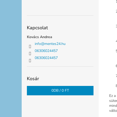
Kapcsolat
Kovács Andrea
info
@
mentes24.hu
06306024457
06306024457
Kosár
0
DB /
0 FT
Ez a
süte
mind
vált