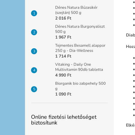
Dénes Natura Búzasikér
(szejtán) 500 g
2 016 Ft
Dénes Natura Burgonyaliszt
500 g
Diab
1 967 Ft
Tejmentes Besamell alappor
Hozz
250 g - Dia-Wellness
1 714 Ft
Vitaking - Daily One
Multivitamin 90db tabletta
4 990 Ft
Biorganik bio zabpehely 500
g
1 090 Ft
Online fizetési lehetőséget
biztosítunk
Elké