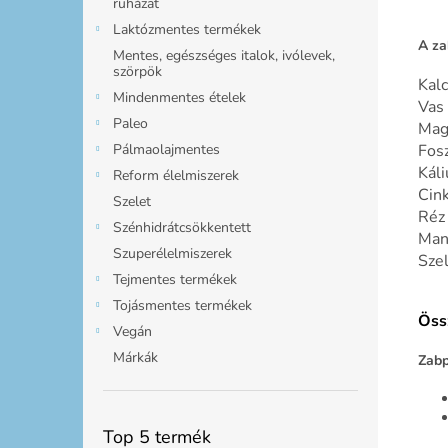
ruházat
Laktózmentes termékek
A za
Mentes, egészséges italok, ivólevek,
szörpök
Kal
Mindenmentes ételek
Vas
Paleo
Mag
Pálmaolajmentes
Fos
Kál
Reform élelmiszerek
Cin
Szelet
Réz
Szénhidrátcsökkentett
Man
Szuperélelmiszerek
Sze
Tejmentes termékek
Tojásmentes termékek
Öss
Vegán
Márkák
Zabp
Top 5 termék