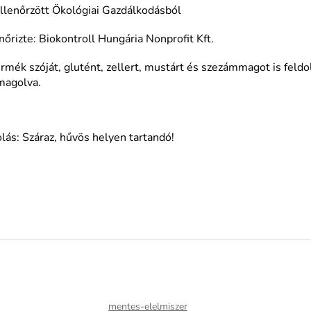
llenőrzött Ökológiai Gazdálkodásból
nőrizte: Biokontroll Hungária Nonprofit Kft.
rmék szóját, glutént, zellert, mustárt és szezámmagot is fel
magolva.
lás: Száraz, hűvös helyen tartandó!
mentes-elelmiszer