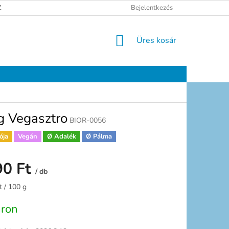
ELÉSI TÁJÉKOZTATÓ
JOGI NYILATKOZAT
Bejelentkezés
ELÉRHETŐSÉGEK
KOSÁR
Üres kosár
g Vegasztro
BIOR-0056
ója
Vegán
Ø Adalék
Ø Pálma
90 Ft
/ db
:
t / 100 g
áron