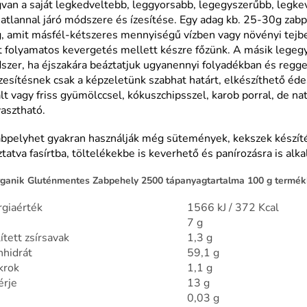
van a saját legkedveltebb, leggyorsabb, legegyszerűbb, legk
tlannal járó módszere és ízesítése. Egy adag kb. 25-30g zabp
, amit másfél-kétszeres mennyiségű vízben vagy növényi tejb
t folyamatos kevergetés mellett készre főzünk. A másik lege
zer, ha éjszakára beáztatjuk ugyanennyi folyadékban és regge
zesítésnek csak a képzeletünk szabhat határt, elkészíthető éde
lt vagy friss gyümölccsel, kókuszchipsszel, karob porral, de nat
asztható.
abpelyhet gyakran használják még sütemények, kekszek készít
tatva fasírtba, töltelékekbe is keverhető és panírozásra is alk
ganik Gluténmentes Zabpehely 2500 tápanyagtartalma 100 g termék
rgiaérték
1566 kJ / 372 Kcal
7 g
lített zsírsavak
1,3 g
nhidrát
59,1 g
krok
1,1 g
érje
13 g
0,03 g