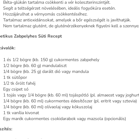
Béta-glükán tartalma csökkenti a vér koleszterinszintjét.
Segít a teltségérzet növelésében, ideális fogyókúra esetén.
Hozzájárulhat a vérnyomás csökkentéséhez.
Tartalmaz antioxidánsokat, amelyek a bőr egészségét is javíthatják.
Nem tartalmaz glutént, de gluténérzékenyeknek figyelni kell a szennye
etikus Zabpelyhes Süti Recept
ávalók:
1 és 1/2 bögre (kb. 150 g) cukormentes zabpehely
1/2 bögre (kb. 60 g) mandulaliszt
1/4 bögre (kb. 25 g) darált dió vagy mandula
1 tk sütőpor
1/2 tk őrölt fahéj
Egy csipet só
1 tojás vagy 1/4 bögre (kb. 60 ml) tojáspótló (pl. almaecet vagy joghur
1/4 bögre (kb. 60 ml) cukormentes édesítőszer (pl. eritrit vagy sztevia)
1/4 bögre (kb. 60 ml) olívaolaj vagy kókuszolaj
1 tk vanília kivonat
Egy marék cukormentes csokidarabok vagy mazsola (opcionális)
szítés: