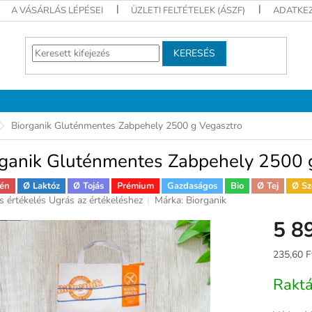
A VÁSÁRLÁS LÉPÉSEI
ÜZLETI FELTÉTELEK (ÁSZF)
ADATKEZ
KERESÉS
Biorganik Gluténmentes Zabpehely 2500 g Vegasztro
rganik Gluténmentes Zabpehely 2500 
én
Ø Laktóz
Ø Tojás
Prémium
Gazdaságos
Bio
Ø Tej
Ø Sz
s értékelés
Ugrás az értékeléshez
Márka:
Biorganik
ék
5 8
gos
kelése
Egységár
235,60 F
Rakt
ag.