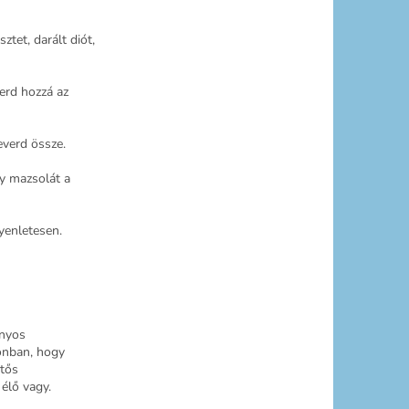
tet, darált diót,
verd hozzá az
everd össze.
y mazsolát a
gyenletesen.
ányos
onban, hogy
ntős
élő vagy.