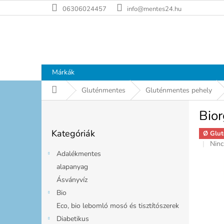
Ugrás
06306024457
info@mentes24.hu
a
fő
tartalomhoz
Márkák
Kezdőlap
Gluténmentes
Gluténmentes pehely
O
Bio
l
Kategóriák
d
Kategóriák
átugrása
Ø Glut
a
A
Ninc
l
term
Adalékmentes
s
átla
alapanyag
ó
érté
Ásványvíz
p
5-
ből
a
Bio
0,0
n
Eco, bio lebomló mosó és tisztítószerek
csill
e
Diabetikus