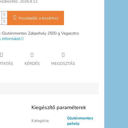
kézbesítés:
2026.8.12
Hozzáadás a kosárhoz
k Gluténmentes Zabpehely 2500 g Vegasztro
s információ
TATÁS
KÉRDÉS
MEGOSZTÁS
Kiegészítő paraméterek
Gluténmentes
Kategória
:
pehely