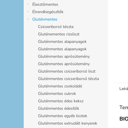
l
Élesztőmentes
Étrendkiegészítők
Gluténmentes
Csicseriborsó tészta
Gluténementes rizsliszt
Gluténmentes alapanyagok
Gluténmentes alapanyagok
Gluténmentes aprósütemény
Gluténmentes aprósütemény
Gluténmentes csicseriborsó liszt
Gluténmentes csicseriborsó tészta
Gluténmentes csokoládé
Leír
Gluténmentes cukrok
Gluténmentes édes keksz
Ter
Gluténmentes édesítők
Gluténmentes egyéb lisztek
BIO
Gluténmentes extrudált kenyerek