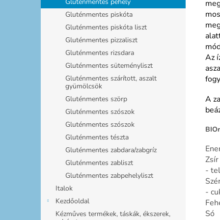
Gluténmentes pehely
meg
mosa
Gluténmentes piskóta
meg
Gluténmentes piskóta liszt
alat
Gluténmentes pizzaliszt
móds
Gluténmentes rizsdara
Az í
Gluténmentes süteményliszt
asza
Gluténmentes szárított, aszalt
fogy
gyümölcsök
A z
Gluténmentes szörp
beáz
Gluténmentes szószok
Gluténmentes szószok
BIOr
Gluténmentes tészta
Ene
Gluténmentes zabdara/zabgríz
Zsír
Gluténmentes zabliszt
- te
Gluténmentes zabpehelyliszt
Szé
Italok
- cu
Kezdőoldal
Feh
Só
Kézműves termékek, táskák, ékszerek,