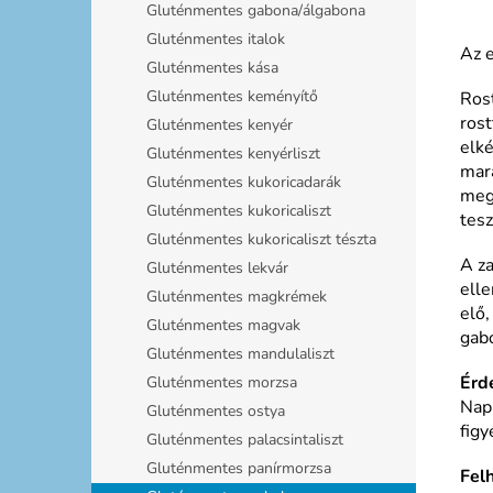
Gluténmentes gabona/álgabona
Gluténmentes italok
Az e
Gluténmentes kása
Gluténmentes keményítő
Rost
rost
Gluténmentes kenyér
elké
Gluténmentes kenyérliszt
mara
Gluténmentes kukoricadarák
meg
Gluténmentes kukoricaliszt
tes
Gluténmentes kukoricaliszt tészta
A za
Gluténmentes lekvár
elle
Gluténmentes magkrémek
elő
Gluténmentes magvak
gab
Gluténmentes mandulaliszt
Érd
Gluténmentes morzsa
Napn
Gluténmentes ostya
figy
Gluténmentes palacsintaliszt
Gluténmentes panírmorzsa
Fel