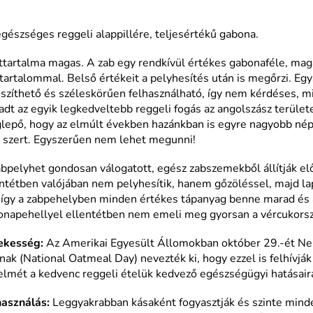
gészséges reggeli alappillére, t
eljesértékű gabona.
tartalma magas. A zab egy rendkívül értékes gabonaféle, mag
tartalommal. Belső értékeit a pelyhesítés után is megőrzi. Eg
szíthető és széleskörűen felhasználható, így nem kérdéses, mi
dt az egyik legkedveltebb reggeli fogás az angolszász terüle
lepő, hogy az elmúlt években hazánkban is egyre nagyobb né
z szert. Egyszerűen nem lehet megunni!
bpelyhet gondosan válogatott, egész zabszemekből állítják el
ntétben valójában nem pelyhesítik, hanem gőzöléssel, majd lapí
, így a zabpehelyben minden értékes tápanyag benne marad és 
onapehellyel ellentétben nem emeli meg gyorsan a vércukorsz
ekesség:
Az Amerikai Egyesült Állomokban október 29.-ét Ne
ak (National Oatmeal Day) nevezték ki, hogy ezzel is felhívjá
elmét a kedvenc reggeli ételük kedvező egészségügyi hatásair
használás:
Leggyakrabban kásaként fogyasztják és szinte mind