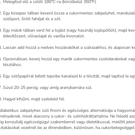
Melegítsd elő a sütőt 180°C-ra (körülbelül 350°F).
Egy közepes tálban keverd össze a cukormentes zabpelyhet, mandulalisz
sütőport, őrölt fahéjat és a sót.
Egy másik tálban verd fel a tojást (vagy használj tojáspótlót), majd ke
édesítőszert, olívaolajat és vanília kivonatot.
Lassan add hozzá a nedves hozzávalókat a szárazakhoz, és alaposan k
Opcionálisan, keverj hozzá egy marék cukormentes csokidarabokat vag
tésztához.
Egy sütőpapírral bélelt tepsibe kanalazd ki a tésztát, majd lapítsd le e
Süsd 20-25 percig, vagy amíg aranybarnára sül.
Hagyd kihűlni, majd szeleteld fel.
 diabetikus zabpelyhes süti finom és egészséges alternatívája a hagyom
ményeknek, mivel alacsony a cukor- és szénhidráttartalma. Ne feledd az
ig konzultálj egészségügyi szakemberrel vagy dietetikussal, mielőtt jele
oztatásokat vezetnél be az étrendedben, különösen, ha cukorbetegséggel 