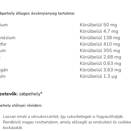
bpehely átlagos ásványianyag tartalma:
cium
Körülbelül 50 mg
Körülbelül 4,7 mg
nézium
Körülbelül 138 mg
zfor
Körülbelül 410 mg
ium
Körülbelül 355 mg
k
Körülbelül 2,68 mg
Körülbelül 0,63 mg
gán
Körülbelül 3,63 mg
lén
Körülbelül 1,3 µg
zetevők:
zabpehely*
ehely előnyei röviden:
Lassan emeli a vércukorszintet, így cukorbetegek is fogyaszthatják.
Rendkívül magas rosttartalom, amely elősegíti az emésztést és csökke
kockázatát.