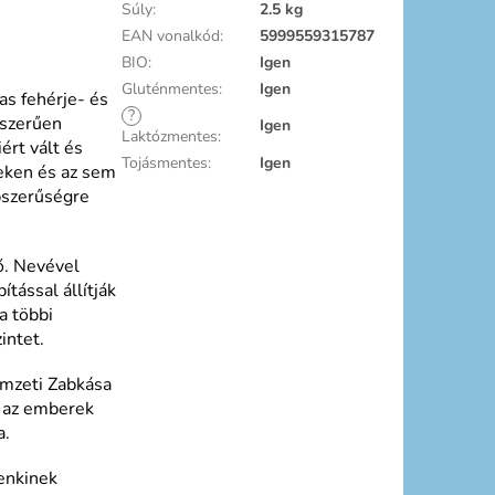
Súly
:
2.5 kg
EAN vonalkód
:
5999559315787
BIO
:
Igen
Gluténmentes
:
Igen
as fehérje- és
?
yszerűen
Igen
Laktózmentes
:
ért vált és
Tojásmentes
:
Igen
teken és az sem
pszerűségre
ő. Nevével
tással állítják
a többi
intet.
mzeti Zabkása
k az emberek
a.
enkinek