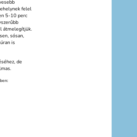
evesebb
ehelynek felel
en 5-10 perc
gyszerűbb
l átmelegítjük.
sen, sósan,
úran is
éséhez, de
almas.
ben: