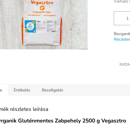
Várható 
Biorgani
Részlete
NYOM
ás
Értékelés
Beszélgetés
mék részletes leírása
rganik Gluténmentes Zabpehely 2500 g Vegasztro