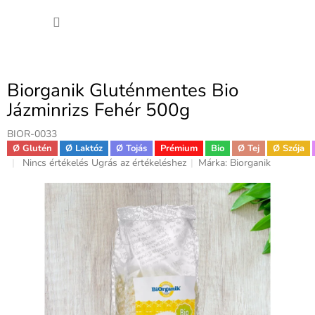
Ugrás
KOSÁ
a
fő
tartalomhoz
Biorganik Gluténmentes Bio
Jázminrizs Fehér 500g
BIOR-0033
Ø Glutén
Ø Laktóz
Ø Tojás
Prémium
Bio
Ø Tej
Ø Szója
A
Nincs értékelés
Ugrás az értékeléshez
Márka:
Biorganik
termék
átlagos
értékelése
5-
ből
0,0
csillag.