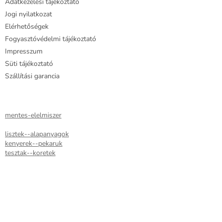
Adatkezelési tájékoztató
Jogi nyilatkozat
Elérhetőségek
Fogyasztóvédelmi tájékoztató
Impresszum
Süti tájékoztató
Szállítási garancia
mentes-elelmiszer
lisztek--alapanyagok
kenyerek--pekaruk
tesztak--koretek