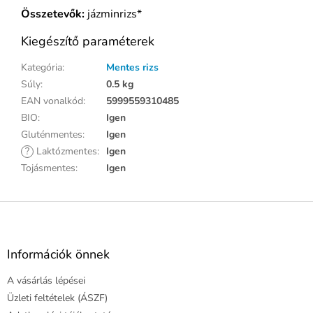
Összetevők:
jázminrizs*
Kiegészítő paraméterek
Kategória
:
Mentes rizs
Súly
:
0.5 kg
EAN vonalkód
:
5999559310485
BIO
:
Igen
Gluténmentes
:
Igen
?
Laktózmentes
:
Igen
Tojásmentes
:
Igen
L
á
b
l
Információk önnek
é
A vásárlás lépései
c
Üzleti feltételek (ÁSZF)