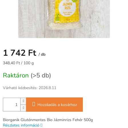
1 742 Ft
/ db
Egységár:
348,40 Ft / 100 g
Raktáron
(>5 db)
Várható kézbesítés:
2026.8.11
Hozzáadás a kosárhoz
Biorganik Gluténmentes Bio Jázminrizs Fehér 500g
Részletes információ