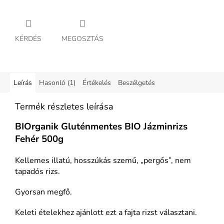
KÉRDÉS
MEGOSZTÁS
Leírás
Hasonló (1)
Értékelés
Beszélgetés
Termék részletes leírása
BIOrganik Gluténmentes BIO Jázminrizs
Fehér 500g
Kellemes illatú, hosszúkás szemű, „pergős”, nem
tapadós rizs.
Gyorsan megfő.
Keleti ételekhez ajánlott ezt a fajta rizst választani.