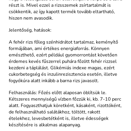
részt is. Mivel ezzel a rizsszemek zsírtartalmát is
csökkentik, az így kapott termék tovább eltartható,
hiszen nem avasodik.
Jelentőség, hatások:
A fehér rizs főleg szénhidrátot tartalmaz, keményítő
formájában, ami értékes energiaforrás. Könnyen
emészthető, ezért például gyomorrontást követően
érdemes kevés fűszerrel puhára főzött fehér rizzsel
kezdeni a táplálást. Glikémiás indexe magas, ezért
cukorbetegség és inzulinrezisztencia esetén, illetve
fogyókúra alatt inkább a barna rizs javasolt.
Felhasználás: Főzés előtt alaposan öblítsük le.
Kétszeres mennyiségű vízben főzzük ki, kb. 7-10 perc
alatt. Fogyaszthatjuk köretként, kásaként, rizottóként,
de felhasználható salátákhoz, töltött, rakott
ételekhez, levesbetétként is, illetve édességek
készítésére is alkalmas alapanyag.