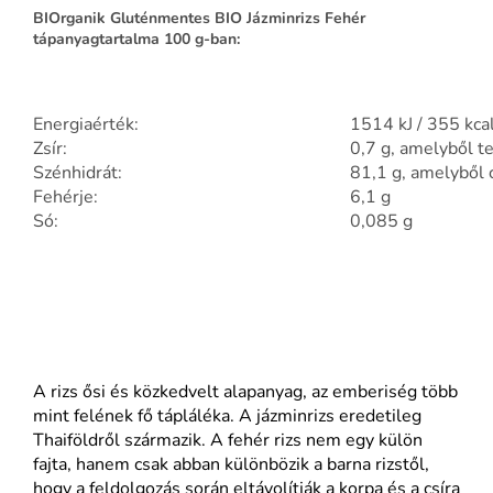
BIOrganik Gluténmentes BIO Jázminrizs Fehér
tápanyagtartalma 100 g-ban:
Energiaérték:
1514 kJ / 355 kca
Zsír:
0,7 g, amelyből te
Szénhidrát:
81,1 g, amelyből 
Fehérje:
6,1 g
Só:
0,085 g
A rizs ősi és közkedvelt alapanyag, az emberiség több
mint felének fő tápláléka. A jázminrizs eredetileg
Thaiföldről származik. A fehér rizs nem egy külön
fajta, hanem csak abban különbözik a barna rizstől,
hogy a feldolgozás során eltávolítják a korpa és a csíra