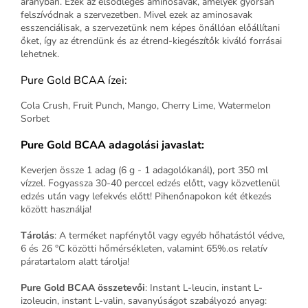
arányban. Ezek az elsődleges aminosavak, amelyek gyorsan
felszívódnak a szervezetben. Mivel ezek az aminosavak
esszenciálisak, a szervezetünk nem képes önállóan előállítani
őket, így az étrendünk és az étrend-kiegészítők kiváló forrásai
lehetnek.
Pure Gold BCAA ízei:
Cola Crush, Fruit Punch, Mango, Cherry Lime, Watermelon
Sorbet
Pure Gold BCAA adagolási javaslat:
Keverjen össze 1 adag (6 g - 1 adagolókanál), port 350 ml
vízzel. Fogyassza 30-40 perccel edzés előtt, vagy közvetlenül
edzés után vagy lefekvés előtt! Pihenőnapokon két étkezés
között használja!
Tárolás
: A terméket napfénytől vagy egyéb hőhatástól védve,
6 és 26 °C közötti hőmérsékleten, valamint 65%.os relatív
páratartalom alatt tárolja!
Pure Gold BCAA összetevői
: Instant L-leucin, instant L-
izoleucin, instant L-valin, savanyúságot szabályozó anyag: