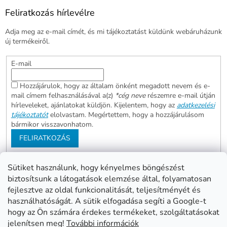
Feliratkozás hírlevélre
Adja meg az e-mail címét, és mi tájékoztatást küldünk webáruházunk
új termékeiről.
E-mail
Hozzájárulok, hogy az általam önként megadott nevem és e-
mail címem felhasználásával a(z)
*cég neve
részemre e-mail útján
hírleveleket, ajánlatokat küldjön. Kijelentem, hogy az
adatkezelési
tájékoztatót
elolvastam. Megértettem, hogy a hozzájárulásom
bármikor visszavonhatom.
FELIRATKOZÁS
Sütiket használunk, hogy kényelmes böngészést
biztosítsunk a látogatások elemzése által, folyamatosan
Abonett
Mester Család
fejlesztve az oldal funkcionalitását, teljesítményét és
Civita
használhatóságát. A sütik elfogadása segíti a Google-t
hogy az Ön számára érdekes termékeket, szolgáltatásokat
jelenítsen meg!
További információk