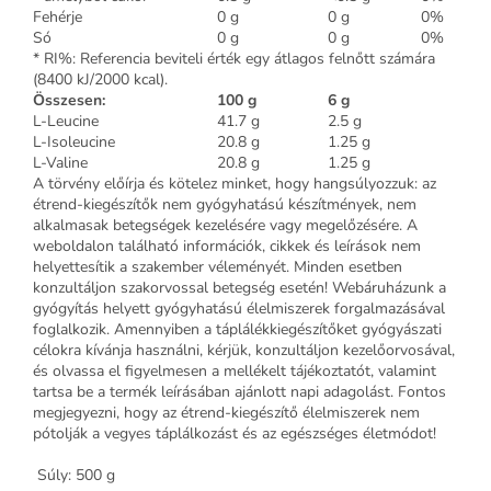
Fehérje
0 g
0 g
0%
Só
0 g
0 g
0%
* RI%: Referencia beviteli érték egy átlagos felnőtt számára
(8400 kJ/2000 kcal).
Összesen:
100 g
6 g
L-Leucine
41.7 g
2.5 g
L-Isoleucine
20.8 g
1.25 g
L-Valine
20.8 g
1.25 g
A törvény előírja és kötelez minket, hogy hangsúlyozzuk: az
étrend-kiegészítők nem gyógyhatású készítmények, nem
alkalmasak betegségek kezelésére vagy megelőzésére. A
weboldalon található információk, cikkek és leírások nem
helyettesítik a szakember véleményét. Minden esetben
konzultáljon szakorvossal betegség esetén! Webáruházunk a
gyógyítás helyett gyógyhatású élelmiszerek forgalmazásával
foglalkozik. Amennyiben a táplálékkiegészítőket gyógyászati
célokra kívánja használni, kérjük, konzultáljon kezelőorvosával,
és olvassa el figyelmesen a mellékelt tájékoztatót, valamint
tartsa be a termék leírásában ajánlott napi adagolást. Fontos
megjegyezni, hogy az étrend-kiegészítő élelmiszerek nem
pótolják a vegyes táplálkozást és az egészséges életmódot!
Súly: 500 g