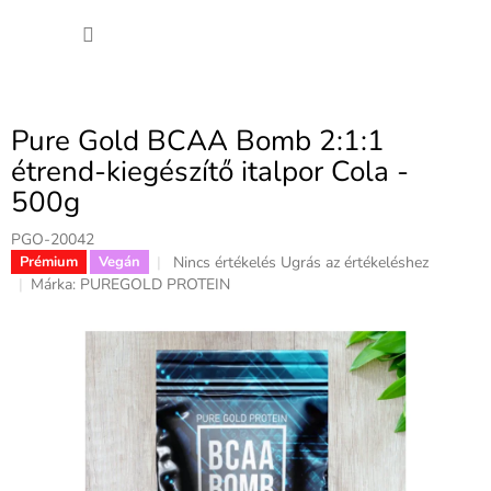
Ugrás
KOSÁ
a
fő
tartalomhoz
Pure Gold BCAA Bomb 2:1:1
étrend-kiegészítő italpor Cola -
500g
PGO-20042
A
Nincs értékelés
Ugrás az értékeléshez
Prémium
Vegán
termék
Márka:
PUREGOLD PROTEIN
átlagos
értékelése
5-
ből
0,0
csillag.