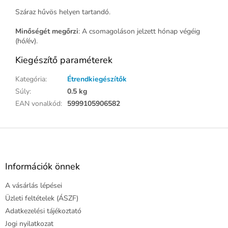
Száraz hűvös helyen tartandó.
Minőségét megőrzi
: A csomagoláson jelzett hónap végéig
(hó/év).
Kiegészítő paraméterek
Kategória
:
Étrendkiegészítők
Súly
:
0.5 kg
EAN vonalkód
:
5999105906582
L
á
b
l
Információk önnek
é
A vásárlás lépései
c
Üzleti feltételek (ÁSZF)
Adatkezelési tájékoztató
Jogi nyilatkozat