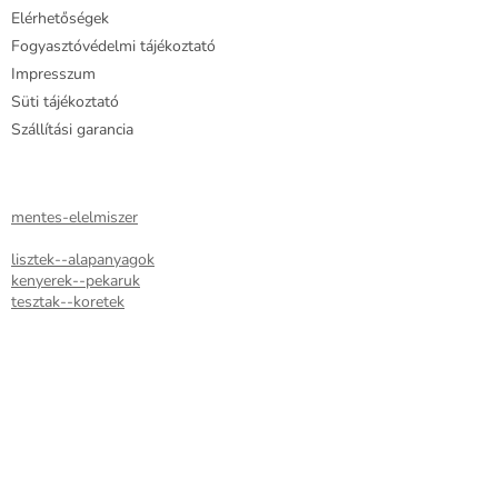
Elérhetőségek
Fogyasztóvédelmi tájékoztató
Impresszum
Süti tájékoztató
Szállítási garancia
mentes-elelmiszer
lisztek--alapanyagok
kenyerek--pekaruk
tesztak--koretek