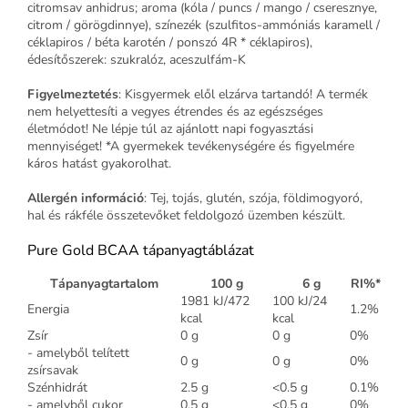
citromsav anhidrus; aroma (kóla / puncs / mango / cseresznye,
citrom / görögdinnye), színezék (szulfitos-ammóniás karamell /
céklapiros / béta karotén / ponszó 4R * céklapiros),
édesítőszerek: szukralóz, aceszulfám-K
Figyelmeztetés
: Kisgyermek elől elzárva tartandó! A termék
nem helyettesíti a vegyes étrendes és az egészséges
életmódot! Ne lépje túl az ajánlott napi fogyasztási
mennyiséget! *A gyermekek tevékenységére és figyelmére
káros hatást gyakorolhat.
Allergén információ
: Tej, tojás, glutén, szója, földimogyoró,
hal és rákféle összetevőket feldolgozó üzemben készült.
Pure Gold BCAA tápanyagtáblázat
Tápanyagtartalom
100 g
6 g
RI%*
1981 kJ/472
100 kJ/24
Energia
1.2%
kcal
kcal
Zsír
0 g
0 g
0%
- amelyből telített
0 g
0 g
0%
zsírsavak
Szénhidrát
2.5 g
<0.5 g
0.1%
- amelyből cukor
0.5 g
<0.5 g
0%